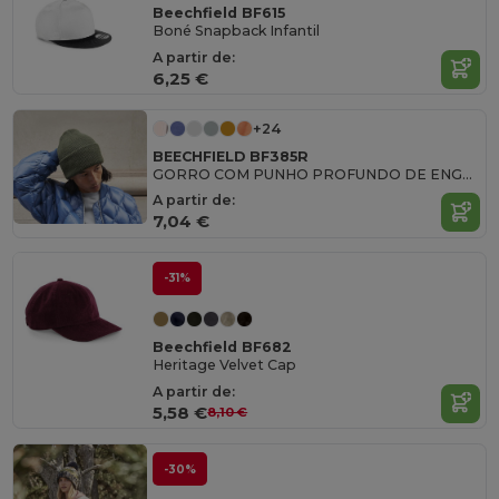
Beechfield BF615
Boné Snapback Infantil
A partir de:
6,25 €
+24
BEECHFIELD BF385R
GORRO COM PUNHO PROFUNDO DE ENGENHARIA CLÁSSICA
A partir de:
7,04 €
-31%
Beechfield BF682
Heritage Velvet Cap
A partir de:
5,58 €
8,10 €
-30%