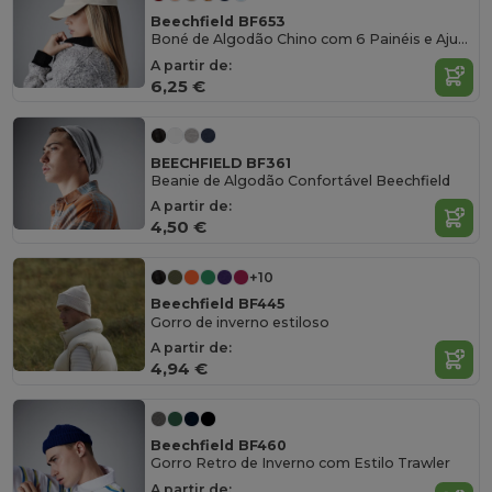
Beechfield BF653
Boné de Algodão Chino com 6 Painéis e Ajuste Metálico
A partir de:
6,25 €
BEECHFIELD BF361
Beanie de Algodão Confortável Beechfield
A partir de:
4,50 €
+10
Beechfield BF445
Gorro de inverno estiloso
A partir de:
4,94 €
Beechfield BF460
Gorro Retro de Inverno com Estilo Trawler
A partir de: