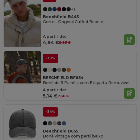
+1
Beechfield B445
Gorro - Original Cuffed Beanie
A partir de:
4,94 €
5,83 €
-30%
BEECHFIELD BF654
Boné de 5 Painéis com Etiqueta Removível
A partir de:
5,14 €
7,30 €
-34%
Beechfield B655
Boné vintage com perfil baixo