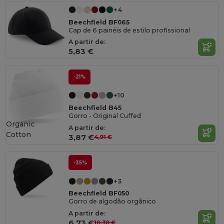
+4
Beechfield BF065
Cap de 6 painéis de estilo profissional
A partir de:
5,83 €
-21%
+10
Beechfield B45
Gorro - Original Cuffed
Organic
A partir de:
Cotton
3,87 €
4,91 €
-35%
+3
Beechfield BF050
Gorro de algodão orgânico
A partir de:
6,73 €
10,30 €