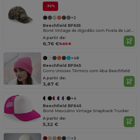
-30%
+2
Beechfield BF655
Boné Vintage de Algodão com Fivela de Latão
A partir de:
6,76 €
9,60 €
+48
Beechfield BF045
Gorro Unissex Térmico com Aba Beechfield
A partir de:
3,87 €
+4
Beechfield BF645
Boné Masculino Vintage Snapback Trucker
A partir de:
5,32 €
+3