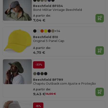
Beechfield BF034
Boné Militar Vintage Beechfield
A partir de:
7,04 €
+14
Beechfield B10
Original 5 Panel Cap
A partir de:
4,75 €
-33%
Beechfield BF789
Chapéu Outback com Ajuste e Proteção
A partir de:
9,43 €
14,00 €
-15%