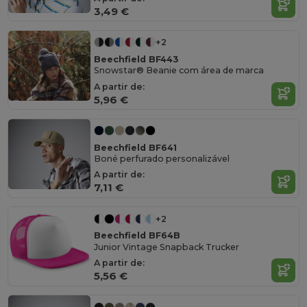
3,49 €
+2
Beechfield BF443
Snowstar® Beanie com área de marca
A partir de:
5,96 €
Beechfield BF641
Boné perfurado personalizável
A partir de:
7,11 €
+2
Beechfield BF64B
Junior Vintage Snapback Trucker
A partir de:
5,56 €