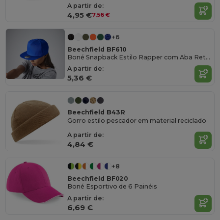
A partir de:
4,95 €
7,56 €
+6
Beechfield BF610
Boné Snapback Estilo Rapper com Aba Reta Beechfield
A partir de:
5,36 €
Beechfield B43R
Gorro estilo pescador em material reciclado
A partir de:
4,84 €
+8
Beechfield BF020
Boné Esportivo de 6 Painéis
A partir de:
6,69 €