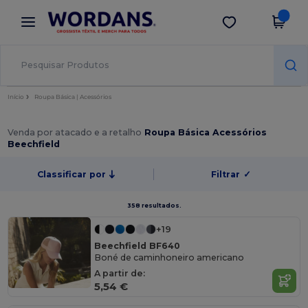
×
App Wordans
Obter app
Melhores preços na app!
Início
Roupa Básica | Acessórios
Venda por atacado e a retalho
Roupa Básica Acessórios
Beechfield
Classificar por
Filtrar
✓
358 resultados.
+19
Beechfield BF640
Boné de caminhoneiro americano
A partir de:
5,54 €