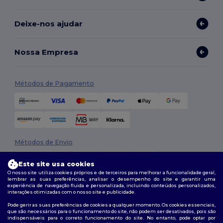
Deixe-nos ajudar
Nossa Empresa
Métodos de Pagamento
Métodos de Envio
Este site usa cookies
O nosso site utiliza cookies próprios e de terceiros para melhorar a funcionalidade geral,
lembrar as suas preferências, analisar o desempenho do site e garantir uma
experiência de navegação fluida e personalizada, incluindo conteúdos personalizados,
interações otimizadas com o nosso site e publicidade.
Pode gerir as suas preferências de cookies a qualquer momento. Os cookies essenciais,
que são necessários para o funcionamento do site, não podem ser desativados, pois são
Siga-nos
indispensáveis para o correto funcionamento do site. No entanto, pode optar por