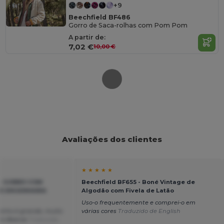
+9
Beechfield BF486
Gorro de Saca-rolhas com Pom Pom
A partir de:
7,02 €
10,00 €
Avaliações dos clientes
★ ★ ★ ★ ★
 - GORRO COM
Beechfield BF655 - Boné Vintage de
E ENGENHARIA
Algodão com Fivela de Latão
Uso-o frequentemente e comprei-o em
anho é grande, muito
várias cores
Traduzido de English
ito Beenie
Traduzido