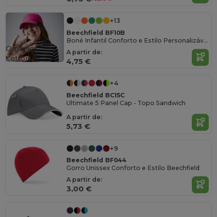
+13
Beechfield BF10B
Boné Infantil Conforto e Estilo Personalizável
Organic
A partir de:
Cotton
4,75 €
+4
Beechfield BC15C
Ultimate 5 Panel Cap - Topo Sandwich
A partir de:
5,73 €
+9
Beechfield BF044
Gorro Unissex Conforto e Estilo Beechfield
A partir de:
3,00 €