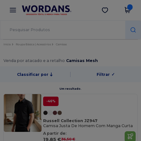
×
App Wordans
Obter app
Melhores preços na app!
Início
Roupa Básica | Acessórios
Camisas
Venda por atacado e a retalho
Camisas Mesh
Classificar por
Filtrar
✓
Um resultado.
-46%
Russell Collection JZ947
Camisa Justa De Homem Com Manga Curta
A partir de:
19,85 €
36,50 €