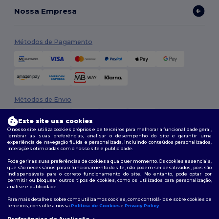
Nossa Empresa
Métodos de Pagamento
Métodos de Envio
Este site usa cookies
O nosso site utiliza cookies próprios e de terceiros para melhorar a funcionalidade geral,
lembrar as suas preferências, analisar o desempenho do site e garantir uma
experiência de navegação fluida e personalizada, incluindo conteúdos personalizados,
interações otimizadas com o nosso site e publicidade.
Pode gerir as suas preferências de cookies a qualquer momento. Os cookies essenciais,
que são necessários para o funcionamento do site, não podem ser desativados, pois são
Siga-nos
indispensáveis para o correto funcionamento do site. No entanto, pode optar por
permitir ou bloquear outros tipos de cookies, como os utilizados para personalização,
análise e publicidade.
Para mais detalhes sobre como utilizamos cookies, como controlá-los e sobre cookies de
terceiros, consulte a nossa
Política de Cookies
e
Privacy Policy
.
2026. Todos os direitos reservados
Termos e Condições
|
Política de personalização
|
Política de Privacidade
Preferências de Avaliação