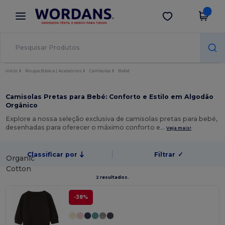
×
App Wordans
Obter app
Melhores preços na app!
Início
Roupa Básica | Acessórios
Camisolas
Bebé
Camisolas Pretas para Bebé: Conforto e Estilo em Algodão
Orgânico
Explore a nossa seleção exclusiva de camisolas pretas para bebé,
desenhadas para oferecer o máximo conforto e…
Veja mais!
Classificar por
Filtrar
✓
Organic
Cotton
2 resultados.
-38%