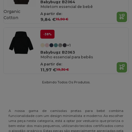
Babybugz BZ064
Moletom essencial de bebê
Organic
A partir de:
Cotton
9,84 €
15,90 €
-38%
+1
Babybugz BZ063
Molho essencial para bebês
A partir de:
11,97 €
19,30 €
Exibindo Todos Os Produtos.
A nossa gama de camisolas pretas para bebé combina
funcionalidade com um design minimalista e moderno. Ao escolher
uma peça nesta categoria, está a optar por vestuário que prioriza o
bem-estar dos mais pequenos, utilizando tecidos certificados como
o algodão orgânico. Estas peças são especialmente apreciadas pela