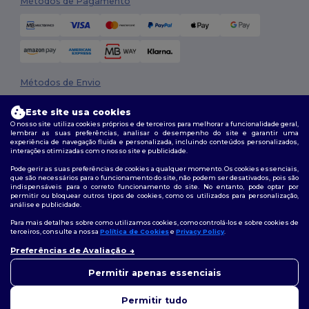
Métodos de Pagamento
Métodos de Envio
Este site usa cookies
O nosso site utiliza cookies próprios e de terceiros para melhorar a funcionalidade geral,
lembrar as suas preferências, analisar o desempenho do site e garantir uma
experiência de navegação fluida e personalizada, incluindo conteúdos personalizados,
interações otimizadas com o nosso site e publicidade.
Pode gerir as suas preferências de cookies a qualquer momento. Os cookies essenciais,
que são necessários para o funcionamento do site, não podem ser desativados, pois são
Siga-nos
indispensáveis para o correto funcionamento do site. No entanto, pode optar por
permitir ou bloquear outros tipos de cookies, como os utilizados para personalização,
análise e publicidade.
Para mais detalhes sobre como utilizamos cookies, como controlá-los e sobre cookies de
terceiros, consulte a nossa
Política de Cookies
e
Privacy Policy
.
2026. Todos os direitos reservados
Preferências de Avaliação
Termos e Condições
|
Política de personalização
|
Política de Privacidade
👋
Olá
|
Política de cookies
|
Mapa do Site
Se tiver alguma dúvida ou
Permitir apenas essenciais
questão, pode contactar-nos a
qualquer momento. O nosso
Permitir tudo
chatbot está aqui para ajudar.