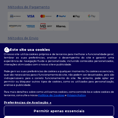
Métodos de Pagamento
Métodos de Envio
Este site usa cookies
O nosso site utiliza cookies próprios e de terceiros para melhorar a funcionalidade geral,
lembrar as suas preferências, analisar o desempenho do site e garantir uma
experiência de navegação fluida e personalizada, incluindo conteúdos personalizados,
interações otimizadas com o nosso site e publicidade.
Pode gerir as suas preferências de cookies a qualquer momento. Os cookies essenciais,
que são necessários para o funcionamento do site, não podem ser desativados, pois são
Siga-nos
indispensáveis para o correto funcionamento do site. No entanto, pode optar por
permitir ou bloquear outros tipos de cookies, como os utilizados para personalização,
análise e publicidade.
Para mais detalhes sobre como utilizamos cookies, como controlá-los e sobre cookies de
terceiros, consulte a nossa
Política de Cookies
e
Privacy Policy
.
2026. Todos os direitos reservados
Termos e Condições
|
Política de personalização
|
Política de Privacidade
Preferências de Avaliação
👋
Olá
|
Política de cookies
|
Mapa do Site
Se tiver alguma dúvida ou
Permitir apenas essenciais
questão, pode contactar-nos a
qualquer momento. O nosso