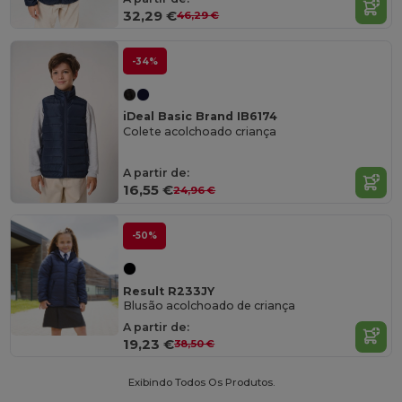
32,29 €
46,29 €
-34%
iDeal Basic Brand IB6174
Colete acolchoado criança
A partir de:
16,55 €
24,96 €
-50%
Result R233JY
Blusão acolchoado de criança
A partir de:
19,23 €
38,50 €
Exibindo Todos Os Produtos.