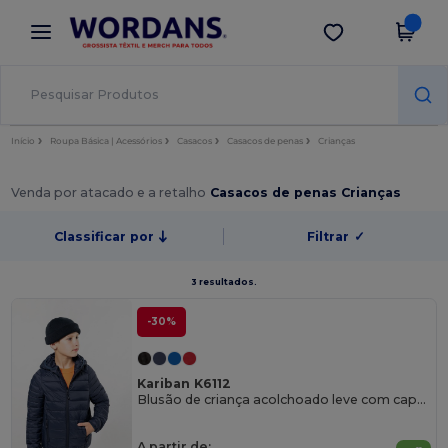
×
App Wordans
Obter app
Melhores preços na app!
Início
Roupa Básica | Acessórios
Casacos
Casacos de penas
Crianças
Venda por atacado e a retalho
Casacos de penas Crianças
Classificar por
Filtrar
✓
3 resultados.
-30%
Kariban K6112
Blusão de criança acolchoado leve com capuz
A partir de: