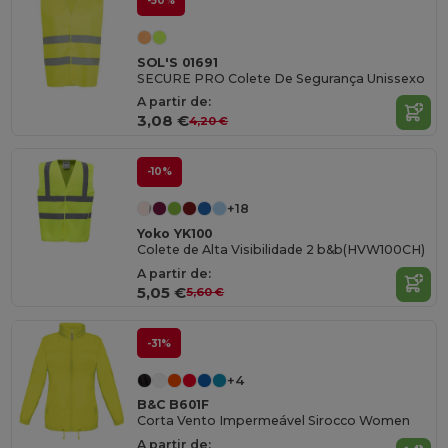
-50%
SOL'S 01691
SECURE PRO Colete De Segurança Unissexo
A partir de:
3,08 €
4,20 €
-10%
+18
Yoko YK100
Colete de Alta Visibilidade 2 b&b(HVW100CH)
A partir de:
5,05 €
5,60 €
-31%
+4
B&C B601F
Corta Vento Impermeável Sirocco Women
A partir de: