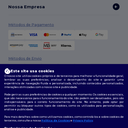
Nossa Empresa
Métodos de Pagamento
Métodos de Envio
Este site usa cookies
O nosso site utiliza cookies próprios e de terceiros para melhorar a funcionalidade geral,
lembrar as suas preferências, analisar o desempenho do site e garantir uma
experiência de navegação fluida e personalizada, incluindo conteúdos personalizados,
interações otimizadas com o nosso site e publicidade.
Pode gerir as suas preferências de cookies a qualquer momento. Os cookies essenciais,
que são necessários para o funcionamento do site, não podem ser desativados, pois são
Siga-nos
indispensáveis para o correto funcionamento do site. No entanto, pode optar por
permitir ou bloquear outros tipos de cookies, como os utilizados para personalização,
análise e publicidade.
Para mais detalhes sobre como utilizamos cookies, como controlá-los e sobre cookies de
terceiros, consulte a nossa
Política de Cookies
e
Privacy Policy
.
2026. Todos os direitos reservados