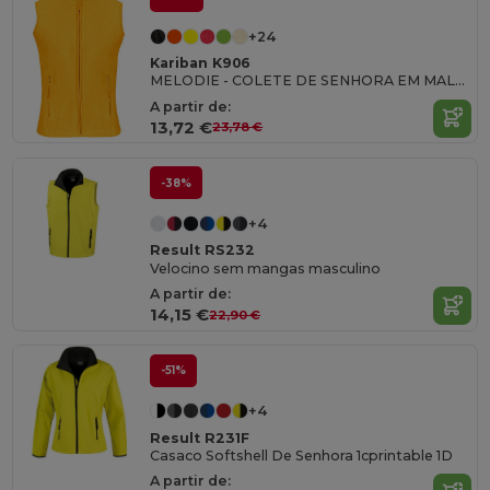
+24
Kariban K906
MELODIE - COLETE DE SENHORA EM MALHA MICROPOLAR
A partir de:
13,72 €
23,78 €
-38%
+4
Result RS232
Velocino sem mangas masculino
A partir de:
14,15 €
22,90 €
-51%
+4
Result R231F
Casaco Softshell De Senhora 1cprintable 1D
A partir de: