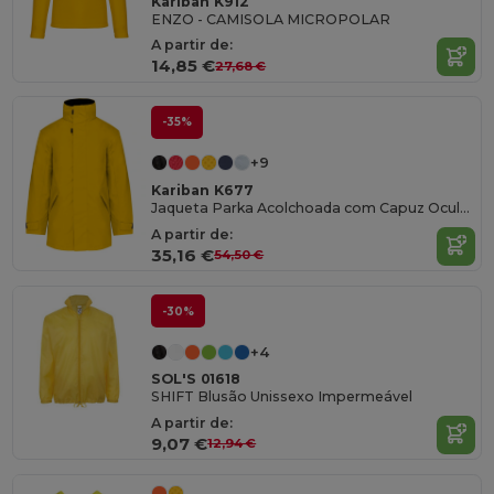
Kariban K912
ENZO - CAMISOLA MICROPOLAR
A partir de:
14,85 €
27,68 €
-35%
+9
Kariban K677
Jaqueta Parka Acolchoada com Capuz Oculto
A partir de:
35,16 €
54,50 €
-30%
+4
SOL'S 01618
SHIFT Blusão Unissexo Impermeável
A partir de:
9,07 €
12,94 €