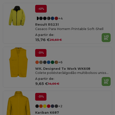
-41%
+4
Result RS231
Casaco Para Homem Printable Soft-Shell
A partir de:
15,76 €
26,60 €
-31%
+6
WK. Designed To Work WK608
Colete poliéster/algodão multibolsos unissexo
A partir de:
9,65 €
14,00 €
-31%
+2
Kariban K687