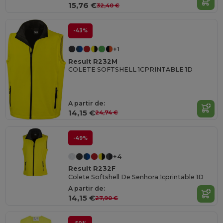
15,76 €
32,40 €
-43%
+1
Result R232M
COLETE SOFTSHELL 1CPRINTABLE 1D
A partir de:
14,15 €
24,74 €
-49%
+4
Result R232F
Colete Softshell De Senhora 1cprintable 1D
A partir de:
14,15 €
27,90 €