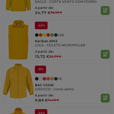
EAGLE - CORTA VENTO COM FORRO
A partir de:
24,77 €
36,08 €
-40%
+22
Kariban K913
LUCA - COLETE MICROPOLAR
A partir de:
13,72 €
22,79 €
-31%
+5
B&C CGSIR
SIROCCO - Corta-vento
A partir de:
9,89 €
14,40 €
-42%