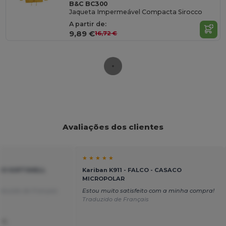
B&C BC300
Jaqueta Impermeável Compacta Sirocco
A partir de:
9,89 €
16,72 €
Avaliações dos clientes
★ ★ ★ ★ ★
ACO SOFTSHELL
Kariban K911 - FALCO - CASACO
MICROPOLAR
aduzido de Français
Estou muito satisfeito com a minha compra!
Traduzido de Français
 C.