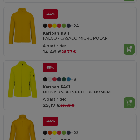
-44%
+24
Kariban K911
FALCO - CASACO MICROPOLAR
A partir de:
14,46 €
25,77 €
-55%
+8
Kariban K401
BLUSÃO SOFTSHELL DE HOMEM
A partir de:
25,17 €
55,49 €
-46%
+22