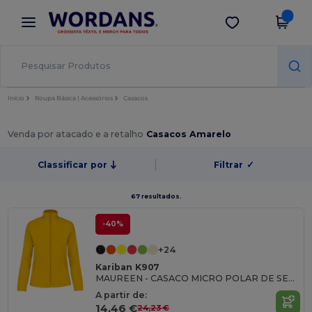
×
App Wordans
Obter app
Melhores preços na app!
Início
Roupa Básica | Acessórios
Casacos
Venda por atacado e a retalho
Casacos Amarelo
Classificar por
Filtrar
✓
67 resultados.
-40%
+24
Kariban K907
MAUREEN - CASACO MICRO POLAR DE SENHORA
A partir de:
14,46 €
24,23 €