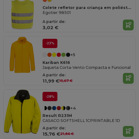
Colete refletor para criança em poliéster (100%)
Egotier 98501
A partir de:
3,02 €
-23%
+5
Kariban K616
Jaqueta Corta-Vento Compacta e Funcional
A partir de:
11,99 €
15,67 €
-28%
+4
Result R231M
CASACO SOFTSHELL 1CPRINTABLE 1D
A partir de:
15,76 €
21,86 €