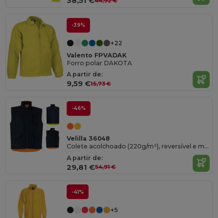
38,51 €
44,92 €
-39%
+22
Valento FPVADAK
Forro polar DAKOTA
A partir de:
9,59 €
15,73 €
-46%
Velilla 36048
Colete acolchoado (220g/m²), reversível e multibolsos, em poliéster (100%), com fecho de correr e puxador reversível
A partir de:
29,81 €
54,91 €
-41%
+5