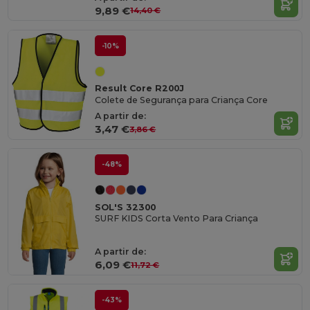
9,89 €
14,40 €
-10%
Result Core R200J
Colete de Segurança para Criança Core
A partir de:
3,47 €
3,86 €
-48%
SOL'S 32300
SURF KIDS Corta Vento Para Criança
A partir de:
6,09 €
11,72 €
-43%