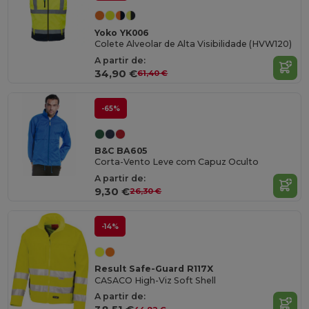
Yoko YK006
Colete Alveolar de Alta Visibilidade (HVW120)
A partir de:
34,90 €
61,40 €
-65%
B&C BA605
Corta-Vento Leve com Capuz Oculto
A partir de:
9,30 €
26,30 €
-14%
Result Safe-Guard R117X
CASACO High-Viz Soft Shell
A partir de: