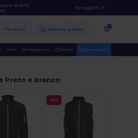
 partir de 80 €
Portugal
/
Pt
pp!
Pesquisar
Rastrear pedido
s
Otros
Brindes promo
Vendas
Personaliza-o!
 Preto e branco
-45%