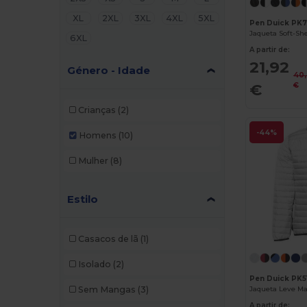
XL
2XL
3XL
4XL
5XL
Pen Duick PK
Jaqueta Soft-Sh
6XL
A partir de:
21,92
Género - Idade
40
€
€
Crianças
(2)
-44%
Homens
(10)
Mulher
(8)
Estilo
Casacos de lã
(1)
Isolado
(2)
Pen Duick PK5
Jaqueta Leve Ma
Sem Mangas
(3)
A partir de: