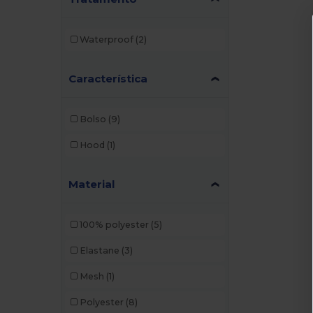
Waterproof
(2)
Característica
Bolso
(9)
Hood
(1)
Material
100% polyester
(5)
Elastane
(3)
Mesh
(1)
Polyester
(8)