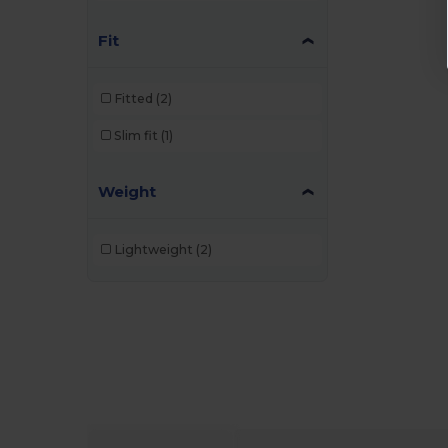
Fit
Fitted
(2)
Slim fit
(1)
Weight
Lightweight
(2)