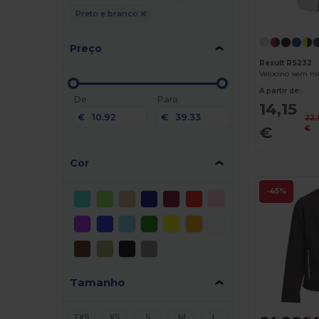
Preto e branco
Preço
Result RS232
Velocino sem m
A partir de:
De
Para
14,15
€
€
22,
€
€
Cor
-45%
Tamanho
2XS
XS
S
M
L