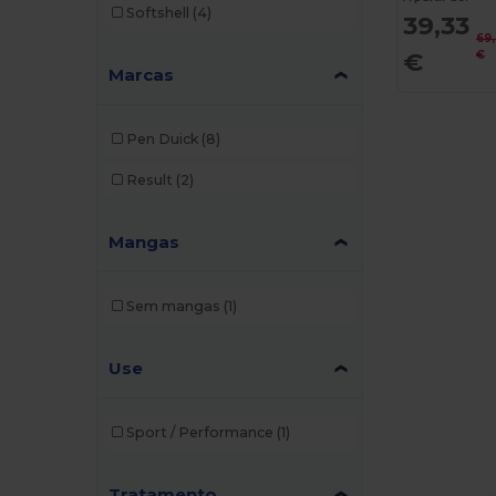
Softshell
(4)
39,33
69
€
€
Marcas
Pen Duick
(8)
Result
(2)
Mangas
Sem mangas
(1)
Use
Sport / Performance
(1)
Tratamento