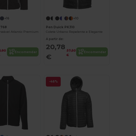
+16
+10
K768
Pen Duick PK310
eável Atlantic Premium
Colete Urbano Repelente e Elegante
A partir de:
20,78
1,90
37,50
Encomendar
Encomendar
€
€
€
-46%