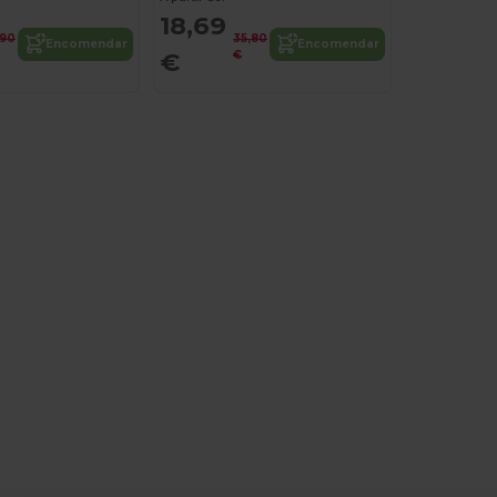
18,69
,90
35,80
Encomendar
Encomendar
€
€