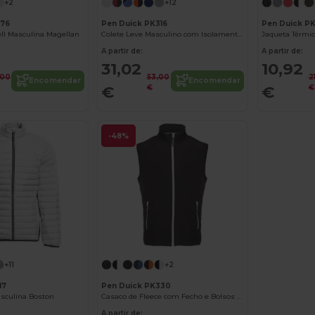
+2
+12
776
Pen Duick PK316
Pen Duick P
ell Masculina Magellan
Colete Leve Masculino com Isolamento Moderno
A partir de:
A partir de:
31,02
10,92
,00
53,00
2
Encomendar
Encomendar
€
€
€
€
-48%
+11
+2
17
Pen Duick PK330
sculina Boston
Casaco de Fleece com Fecho e Bolsos Zip
A partir de: