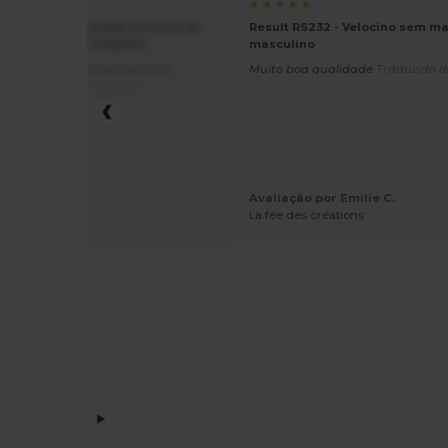
★ ★
★ ★ ★ ★ ★
ick PK705 - Jaqueta Térmica de
Result RS232 - Velocino sem m
ter com Zíper Completo
masculino
o muito bom, completamente
Muito boa qualidade
Traduzido d
ito
Traduzido de Deutsch
Avaliação por Emilie C.
ção por Petra
La fée des créations