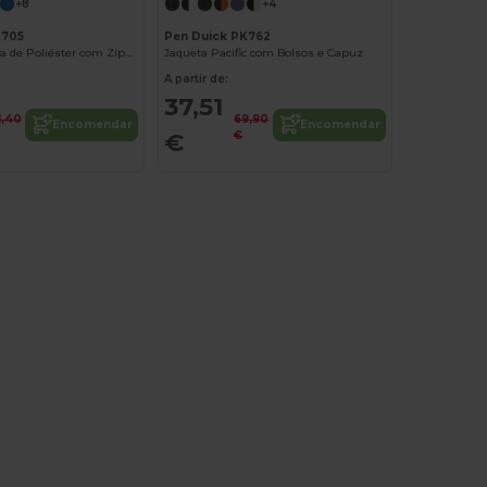
+8
+4
K705
Pen Duick PK762
Jaqueta Térmica de Poliéster com Zíper Completo
Jaqueta Pacific com Bolsos e Capuz
A partir de:
37,51
1,40
69,90
Encomendar
Encomendar
€
€