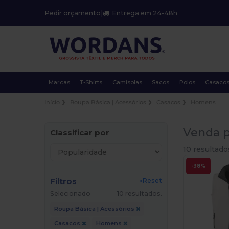
Pedir orçamento
|
Entrega em 24-48h
Marcas
T-Shirts
Camisolas
Sacos
Polos
Casaco
Início
Roupa Básica | Acessórios
Casacos
Homens
Venda p
Classificar por
10 resultado
-38%
Filtros
«Reset
Selecionado
10 resultados.
Roupa Básica | Acessórios
Casacos
Homens