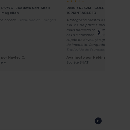
★ ★ ★ ☆ ☆
 PK776 - Jaqueta Soft-Shell
Result R232M - COLETE SOFTSHEL
a Magellan
1CPRINTABLE 1D
ra bordar.
Traduzido de Français
A fotografia mostra o modelo no ta
XXL e L na parte superior. O tamanh
mais parecido com um XL. Terei de d
os Ls e encomendar o tamanho segui
cupão de devolução gratuita foi-me 
de imediato. Obrigado pela ajuda
Traduzido de Français
 por Hayley C.
Avaliação por Héléna D.
dery
Société SNAT