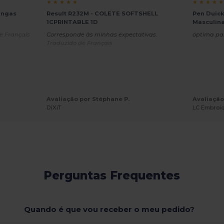
★ ★ ★ ★ ★
★ ★ ★ ★ ★
angas
Result R232M - COLETE SOFTSHELL
Pen Duick
1CPRINTABLE 1D
Masculin
e Français
Corresponde às minhas expectativas.
óptima pa
Traduzido de Français
Avaliação por Stéphane P.
Avaliação
DiXiT
LC Embroi
Perguntas Frequentes
Quando é que vou receber o meu pedido?