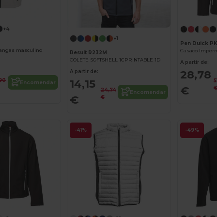
+4
+1
Pen Duick P
angas masculino
Casaco Imperm
Result R232M
COLETE SOFTSHELL 1CPRINTABLE 1D
A partir de:
28,78
A partir de:
90
14,15
5
Encomendar
€
24,74
Encomendar
€
€
-41%
-49%