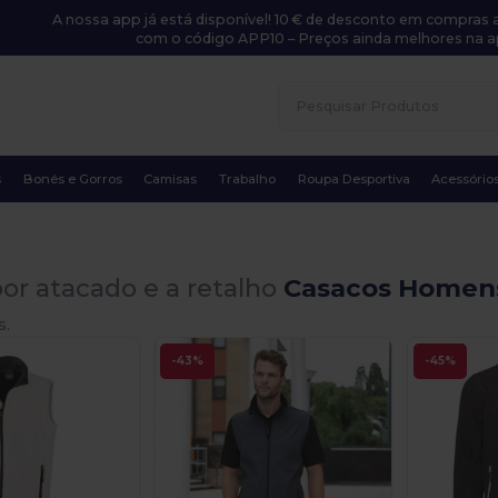
A nossa app já está disponível! 10 € de desconto em compras a
com o código APP10 – Preços ainda melhores na a
s
Bonés e Gorros
Camisas
Trabalho
Roupa Desportiva
Acessório
or atacado e a retalho
Casacos Homens
s.
-43%
-45%