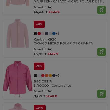
MAUREEN - CASACO MICRO POLAR DE SENHORA
A partir de:
14,46 €
24,23 €
-41%
+1
Kariban K920
CASACO MICRO POLAR DE CRIANÇA
A partir de:
13,75 €
23,32 €
-31%
+5
B&C CGSIR
SIROCCO - Corta-vento
A partir de:
9,89 €
14,40 €
-42%