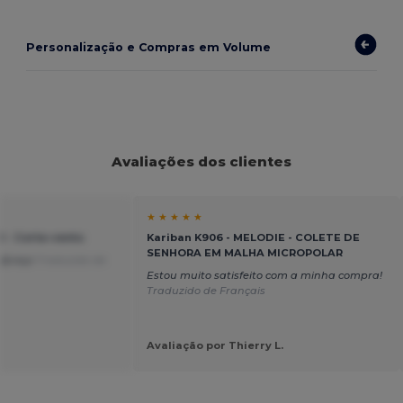
Personalização e Compras em Volume
Avaliações dos clientes
★ ★ ★ ★ ★
 - Corta-vento
Kariban K906 - MELODIE - COLETE DE
SENHORA EM MALHA MICROPOLAR
e/preço
Traduzido de
Estou muito satisfeito com a minha compra!
Traduzido de Français
Avaliação por Thierry L.