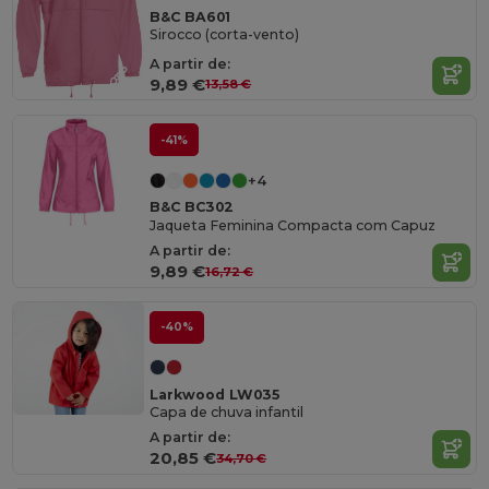
B&C BA601
Sirocco (corta-vento)
A partir de:
9,89 €
13,58 €
-41%
+4
B&C BC302
Jaqueta Feminina Compacta com Capuz
A partir de:
9,89 €
16,72 €
-40%
Larkwood LW035
Capa de chuva infantil
A partir de:
20,85 €
34,70 €