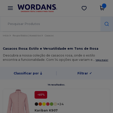
×
App Wordans
Obter app
Melhores preços na app!
Início
Roupa Básica | Acessórios
Casacos
Casacos Rosa: Estilo e Versatilidade em Tons de Rosa
Descubra a nossa coleção de casacos rosa, onde o estilo
encontra a funcionalidade. Com 14 opções que variam e…
Veja mais!
Classificar por
Filtrar
✓
14 resultados.
-40%
+24
Kariban K907