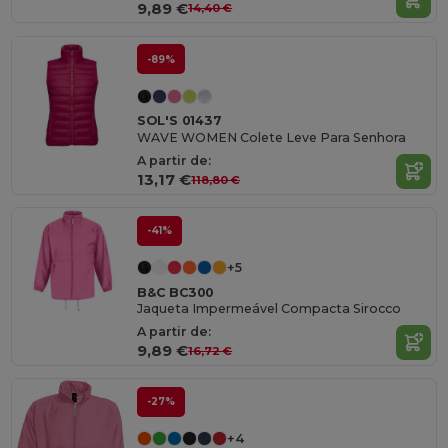
9,89 €
14,40 €
-89%
SOL'S 01437
WAVE WOMEN Colete Leve Para Senhora
A partir de:
13,17 €
118,80 €
-41%
+5
B&C BC300
Jaqueta Impermeável Compacta Sirocco
A partir de:
9,89 €
16,72 €
-27%
+4