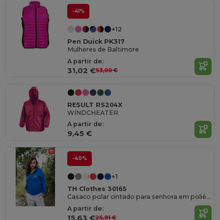
-41%
+12
Pen Duick PK317
Mulheres de Baltimore
A partir de:
31,02 €
53,00 €
RESULT RS204X
WINDCHEATER
A partir de:
9,45 €
-40%
+1
TH Clothes 30165
Casaco polar cintado para senhora em poliéster
A partir de:
15,63 €
25,91 €