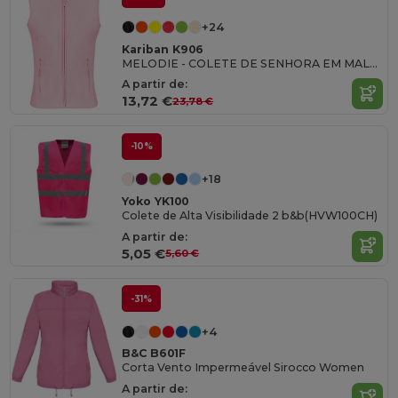
+24
Kariban K906
MELODIE - COLETE DE SENHORA EM MALHA MICROPOLAR
A partir de:
13,72 €
23,78 €
-10%
+18
Yoko YK100
Colete de Alta Visibilidade 2 b&b(HVW100CH)
A partir de:
5,05 €
5,60 €
-31%
+4
B&C B601F
Corta Vento Impermeável Sirocco Women
A partir de: