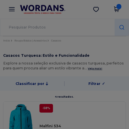
×
App Wordans
Obter app
Melhores preços na app!
Início
Roupa Básica | Acessórios
Casacos
Casacos Turquesa: Estilo e Funcionalidade
Explore a nossa seleção exclusiva de casacos turquesa, perfeitos
para quem procura aliar um estilo vibrante a…
Veja mais!
Classificar por
Filtrar
✓
4 resultados.
-58%
Malfini 534