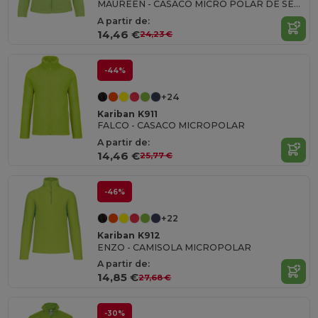
MAUREEN - CASACO MICRO POLAR DE SENHORA
A partir de:
14,46 €
24,23 €
-44%
+24
Kariban K911
FALCO - CASACO MICROPOLAR
A partir de:
14,46 €
25,77 €
-46%
+22
Kariban K912
ENZO - CAMISOLA MICROPOLAR
A partir de:
14,85 €
27,68 €
-30%