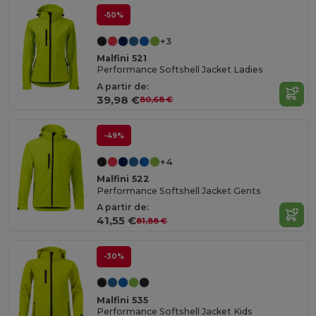
-50%
+3
Malfini 521
Performance Softshell Jacket Ladies
A partir de:
39,98 €
80,68 €
-49%
+4
Malfini 522
Performance Softshell Jacket Gents
A partir de:
41,55 €
81,88 €
-30%
Malfini 535
Performance Softshell Jacket Kids