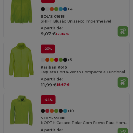
+4
SOL'S 01618
SHIFT Blusão Unissexo Impermeável
A partir de:
9,07 €
12,94 €
-23%
+5
Kariban K616
Jaqueta Corta-Vento Compacta e Funcional
A partir de:
11,99 €
15,67 €
-44%
+10
SOL'S 55000
NORTH Casaco Polar Com Fecho Para Homem
A partir de: