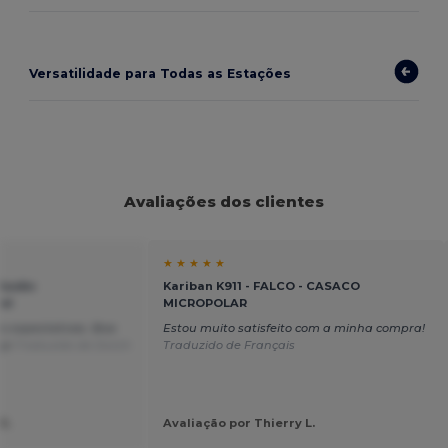
Versatilidade para Todas as Estações
Avaliações dos clientes
★ ★ ★ ★ ★
Blusão
Kariban K911 - FALCO - CASACO
el
MICROPOLAR
s expectativas. Boa
Estou muito satisfeito com a minha compra!
eço
Traduzido de Dutch
Traduzido de Français
S.
Avaliação por Thierry L.