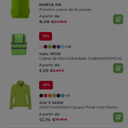
RIMECK 518
Próximo colete de lã unissex
A partir de:
8,08 €
21,78 €
-10%
+18
Yoko YK100
Colete de Alta Visibilidade 2 b&b(HVW100CH)
A partir de:
5,05 €
5,60 €
-36%
+9
SOL'S 54500
NORTH WOMEN Casaco Polar Com Fecho Para Senhora
A partir de:
12,74 €
19,91 €