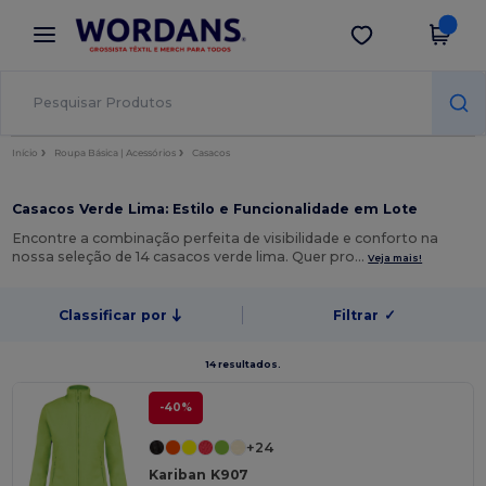
×
App Wordans
Obter app
Melhores preços na app!
Início
Roupa Básica | Acessórios
Casacos
Casacos Verde Lima: Estilo e Funcionalidade em Lote
Encontre a combinação perfeita de visibilidade e conforto na
nossa seleção de 14 casacos verde lima. Quer pro…
Veja mais!
Classificar por
Filtrar
✓
14 resultados.
-40%
+24
Kariban K907