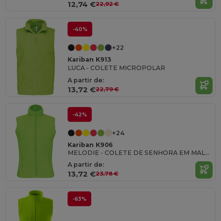
12,74 €
22,92 €
-40%
+22
Kariban K913
LUCA - COLETE MICROPOLAR
A partir de:
13,72 €
22,79 €
-42%
+24
Kariban K906
MELODIE - COLETE DE SENHORA EM MALHA MICROPOLAR
A partir de:
13,72 €
23,78 €
-63%