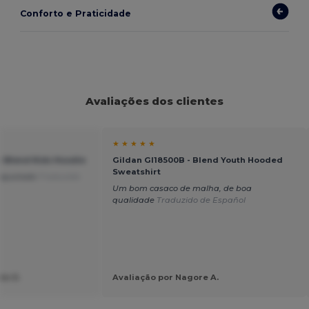
Conforto e Praticidade
Avaliações dos clientes
★ ★ ★ ★ ★
y Blend Kids Hoodie
Gildan GI18500B - Blend Youth Hooded
Sweatshirt
 ajustado
Traduzido
Um bom casaco de malha, de boa
qualidade
Traduzido de Español
de R.
Avaliação por Nagore A.