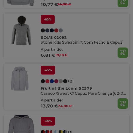
10,77 €
14,98 €
-65%
SOL'S 02092
Stone Kids Sweatshirt Com Fecho E Capuz
A partir de:
6,81 €
19,18 €
-45%
+2
Fruit of the Loom SC379
Casaco /Sweat C/ Capuz Para Criança (62-045-0)
A partir de:
13,70 €
24,80 €
-36%
+8