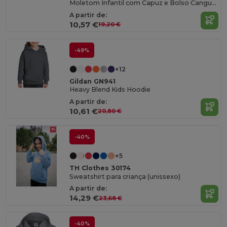
Moletom Infantil com Capuz e Bolso Canguru
A partir de:
10,57 €
19,20 €
-49%
+12
Gildan GN941
Heavy Blend Kids Hoodie
A partir de:
10,61 €
20,80 €
-40%
+5
TH Clothes 30174
Sweatshirt para criança (unissexo)
A partir de:
14,29 €
23,68 €
-40%