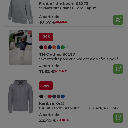
Fruit of the Loom SS273
Sweatshirt Criança Com Capuz
A partir de:
10,57 €
17,50 €
-30%
+1
TH Clothes 30287
Sweatshirt para criança em algodão e poliéster reciclado
A partir de:
11,92 €
16,94 €
-25%
Kariban K455
CASACO SWEATSHIRT DE CRIANÇA COM CAPUZ
A partir de:
22,45 €
29,86 €