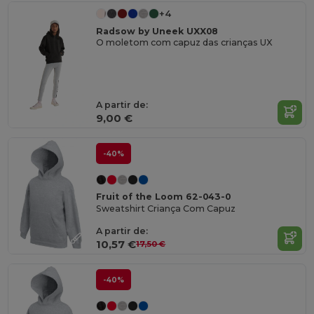
+4
Radsow by Uneek UXX08
O moletom com capuz das crianças UX
A partir de:
9,00 €
-40%
Fruit of the Loom 62-043-0
Sweatshirt Criança Com Capuz
A partir de:
10,57 €
17,50 €
-40%