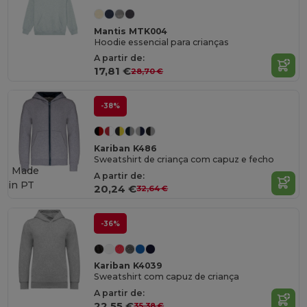
Mantis MTK004
Hoodie essencial para crianças
A partir de:
17,81 €
28,70 €
-38%
Kariban K486
Sweatshirt de criança com capuz e fecho
Made
A partir de:
in
PT
20,24 €
32,64 €
-36%
Kariban K4039
Sweatshirt com capuz de criança
A partir de:
22,55 €
35,38 €