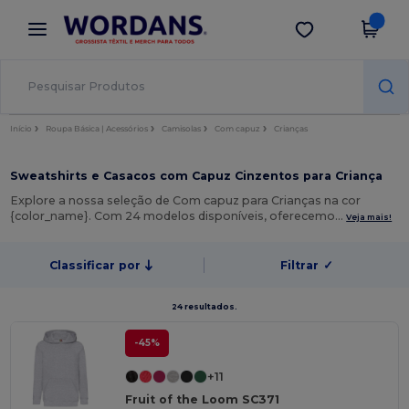
×
App Wordans
Obter app
Melhores preços na app!
Início
Roupa Básica | Acessórios
Camisolas
Com capuz
Crianças
Sweatshirts e Casacos com Capuz Cinzentos para Criança
Explore a nossa seleção de Com capuz para Crianças na cor
{color_name}. Com 24 modelos disponíveis, oferecemo…
Veja mais!
Classificar por
Filtrar
✓
24 resultados.
-45%
+11
Fruit of the Loom SC371