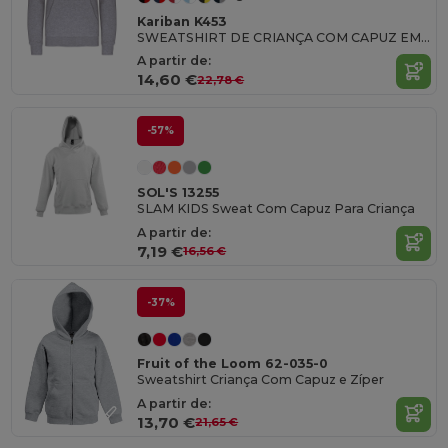
Kariban K453
SWEATSHIRT DE CRIANÇA COM CAPUZ EM CONTRASTE
A partir de:
14,60 €
22,78 €
-57%
SOL'S 13255
SLAM KIDS Sweat Com Capuz Para Criança
A partir de:
7,19 €
16,56 €
-37%
Fruit of the Loom 62-035-0
Sweatshirt Criança Com Capuz e Zíper
A partir de:
13,70 €
21,65 €