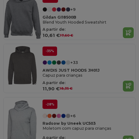
+9
Gildan GI18500B
Blend Youth Hooded Sweatshirt
A partir de:
10,61 €
17,60 €
-35%
+33
AWDIS JUST HOODS JH01J
Capuz para crianças
A partir de:
11,90 €
18,35 €
-28%
+6
Radsow by Uneek UC503
Moletom com capuz para crianças
A partir de: