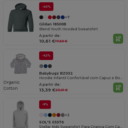
-40%
+7
Gildan 18500B
Blend Youth Hooded Sweatshirt
A partir de:
10,61 €
17,60 €
-42%
Babybugz BZ032
Hoodie Infantil Confortável com Capuz e Bolsos
Organic
A partir de:
Cotton
13,39 €
23,01 €
-9%
+2
SOL'S 03576
Stellar Kids Sweatshirt Para Criança Com Capuz