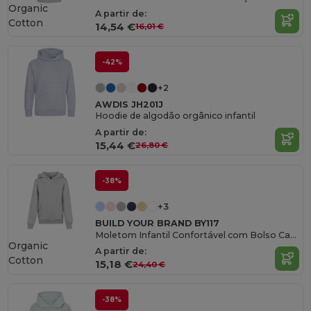
Organic
A partir de:
Cotton
14,54 €
16,01 €
-42%
+2
AWDIS JH201J
Hoodie de algodão orgânico infantil
A partir de:
15,44 €
26,80 €
-38%
+3
BUILD YOUR BRAND BY117
Moletom Infantil Confortável com Bolso Canguru
Organic
A partir de:
Cotton
15,18 €
24,40 €
-38%