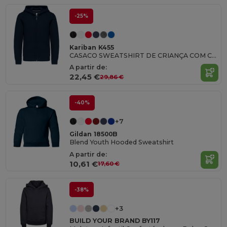
-25%
Kariban K455
CASACO SWEATSHIRT DE CRIANÇA COM CAPUZ
A partir de:
22,45 €
29,86 €
-40%
+7
Gildan 18500B
Blend Youth Hooded Sweatshirt
A partir de:
10,61 €
17,60 €
-38%
+3
BUILD YOUR BRAND BY117