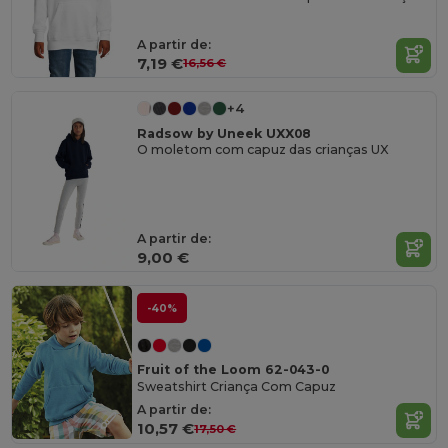
A partir de:
7,19 €
16,56 €
+4
Radsow by Uneek UXX08
O moletom com capuz das crianças UX
A partir de:
9,00 €
-40%
Fruit of the Loom 62-043-0
Sweatshirt Criança Com Capuz
A partir de:
10,57 €
17,50 €