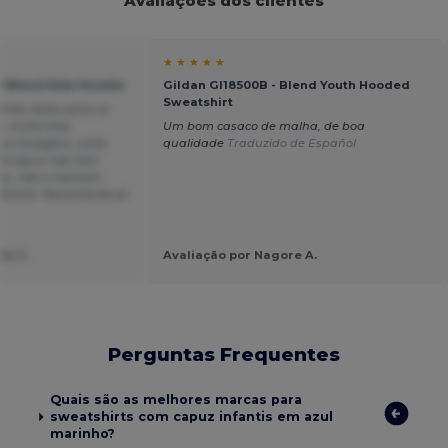
Avaliações dos clientes
★ ★ ★ ★ ★
y Blend Kids Hoodie
Gildan GI18500B - Blend Youth Hooded
Sweatshirt
rias vezes para os
s, muito boa
Um bom casaco de malha, de boa
a à lavagem, cores
qualidade
Traduzido de Español
. O capuz não tem
s, não o retiram!
istente. Recomendo-a!
ne C.
Avaliação por Nagore A.
Perguntas Frequentes
Quais são as melhores marcas para
sweatshirts com capuz infantis em azul
marinho?