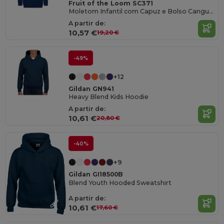
Fruit of the Loom SC371
Moletom Infantil com Capuz e Bolso Canguru
A partir de:
10,57 €
19,20 €
-49%
+12
Gildan GN941
Heavy Blend Kids Hoodie
A partir de:
10,61 €
20,80 €
-40%
+9
Gildan GI18500B
Blend Youth Hooded Sweatshirt
A partir de:
10,61 €
17,60 €