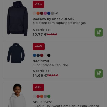
-28%
+6
Radsow by Uneek UC503
Moletom com capuz para crianças
A partir de:
10,77 €
14,98 €
-44%
B&C BC511
Suor Enfant à Capuche
A partir de:
14,68 €
26,42 €
-57%
SOL'S 13255
SLAM KIDS Sweat Com Capuz Para Criança