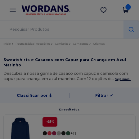
×
App Wordans
Obter app
Melhores preços na app!
Início
Roupa Básica | Acessórios
Camisolas
Com capuz
Crianças
Sweatshirts e Casacos com Capuz para Criança em Azul
Marinho
Descubra a nossa gama de casaco com capuz e camisola com
capuz para criança em azul marinho. Com 12 opções di…
Veja mais!
Classificar por
Filtrar
✓
12 resultados.
-45%
+11