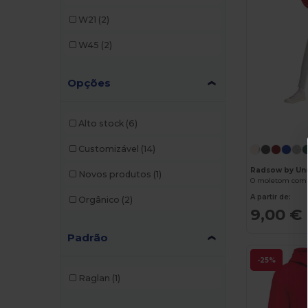
TH Clothes
(2)
W21
(2)
W45
(2)
Opções
Alto stock
(6)
Customizável
(14)
Radsow by Un
Novos produtos
(1)
O moletom com 
A partir de:
Orgânico
(2)
9,00 €
Padrão
-25%
Raglan
(1)