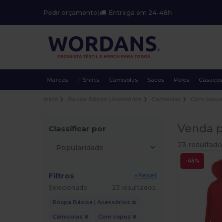
Pedir orçamento
|
Entrega em 24-48h
Marcas
T-Shirts
Camisolas
Sacos
Polos
Casaco
Início
Roupa Básica | Acessórios
Camisolas
Com capu
Venda p
Classificar por
23 resultado
-45%
Filtros
«Reset
Selecionado
23 resultados.
Roupa Básica | Acessórios
Camisolas
Com capuz