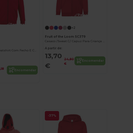
Personalize-o!
Personalize-o!
+2
Fruit of the Loom SC379
Casaco /Sweat C/ Capuz Para Criança (62-045-0)
A partir de:
Stone Kids Sweatshirt Com Fecho E Capuz
13,70
24,80
Encomendar
€
€
,18
Encomendar
-37%