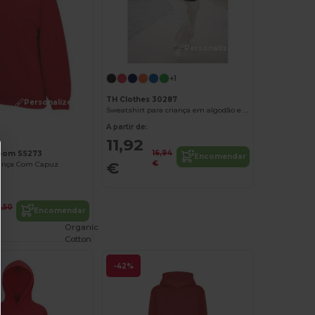
Personalize-o!
+1
TH Clothes 30287
Personalize-o!
Sweatshirt para criança em algodão e poliéster reciclado
A partir de:
11,92
16,94
 Loom SS273
Encomendar
€
€
iança Com Capuz
7,50
Encomendar
Organic
Cotton
-42%