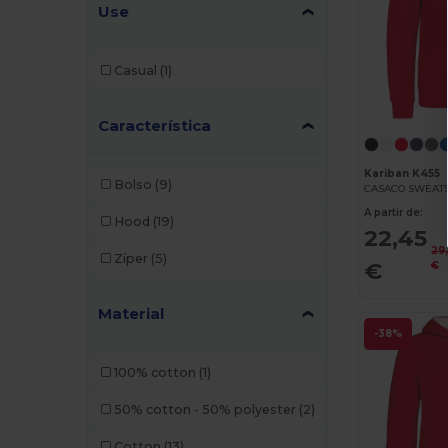
Use
Casual
(1)
Característica
Kariban K455
Bolso
(9)
A partir de:
Hood
(19)
22,45
29
Zíper
(5)
€
€
Material
-38%
100% cotton
(1)
50% cotton - 50% polyester
(2)
Cotton
(13)