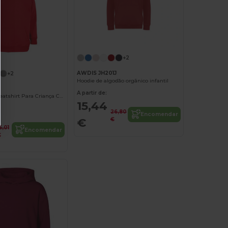
+2
AWDIS JH201J
+2
Hoodie de algodão orgânico infantil
A partir de:
Stellar Kids Sweatshirt Para Criança Com Capuz
15,44
26,80
Encomendar
€
€
6,01
Encomendar
€