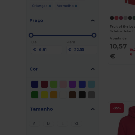
Crianças
Vermelho
Preço
Fruit of the L
A partir de:
De
Para
10,57
€
€
19
€
€
Cor
Tamanho
-35%
S
M
L
XL