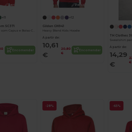
Personalize-o!
Personalize-o!
+11
+12
oom SC371
Gildan GN941
Moletom Infantil com Capuz e Bolso Canguru
Heavy Blend Kids Hoodie
TH Clothes 3
A partir de:
Sweatshirt par
10,61
A partir de:
,20
20,80
Encomendar
Encomendar
14,29
€
€
2
€
€
-28%
-65%