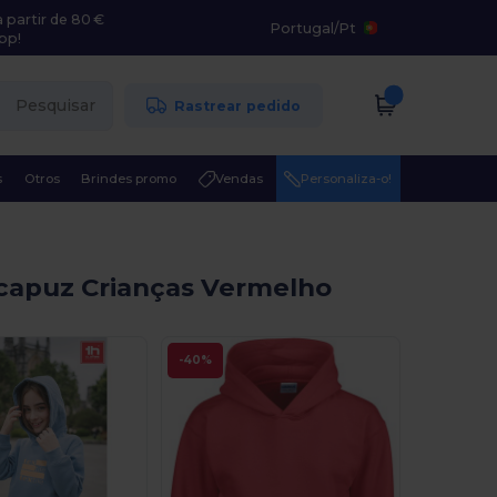
 partir de 80 €
Portugal
/
Pt
pp!
Pesquisar
Rastrear pedido
s
Otros
Brindes promo
Vendas
Personaliza-o!
capuz Crianças Vermelho
-40%