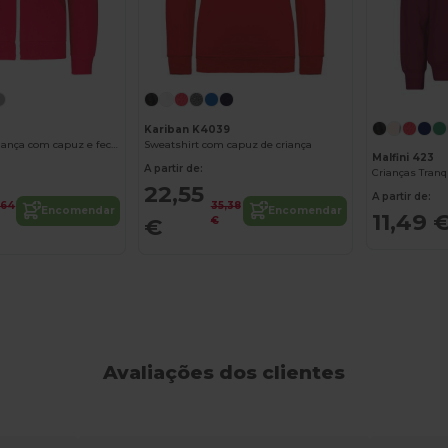
Kariban K4039
Sweatshirt de criança com capuz e fecho
Sweatshirt com capuz de criança
Malfini 423
A partir de:
Crianças Tranq
22,55
A partir de:
,64
35,38
Encomendar
Encomendar
11,49 
€
€
Avaliações dos clientes