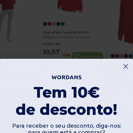
Personalize-o!
Fruit of the Loom 62-043-0
Sweatshirt Criança Com Capuz
A partir de:
10,57
17,50
Encomendar
€
€
+4
Fruit of the
Sweatshirt Cr
eek UXX08
A partir de:
capuz das crianças UX
10,57
Tem 10€
1
€
€
Encomendar
Organic
Cotton
de desconto!
-40%
-9%
Para receber o seu desconto, diga-nos:
para quem está a comprar?