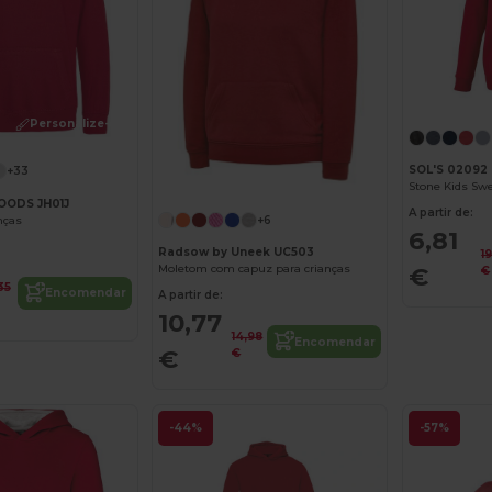
Personalize-o!
SOL'S 02092
+33
OODS JH01J
A partir de:
+6
nças
6,81
Radsow by Uneek UC503
19
Moletom com capuz para crianças
€
€
35
Encomendar
A partir de:
10,77
14,98
Encomendar
€
€
-44%
-57%