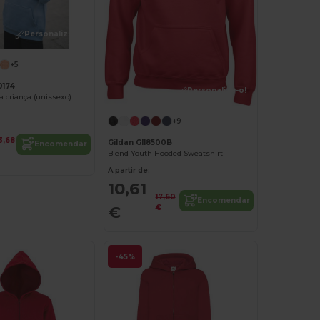
Personalize-o!
+5
0174
Personalize-o!
a criança (unissexo)
+9
3,68
Gildan GI18500B
Encomendar
Blend Youth Hooded Sweatshirt
A partir de:
10,61
17,60
Encomendar
€
€
-45%