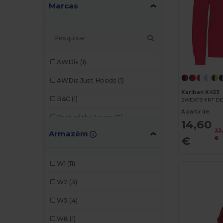
Marcas
AWDis
(1)
AWDis Just Hoods
(1)
Kariban K453
B&C
(1)
A partir de:
Fruit of the Loom
(5)
14,60
22
Armazém
Gildan
(3)
€
€
Kariban
(4)
W1
(11)
Malfini
(1)
W2
(3)
Radsow by Uneek
(2)
W5
(4)
SOL'S
(3)
W8
(1)