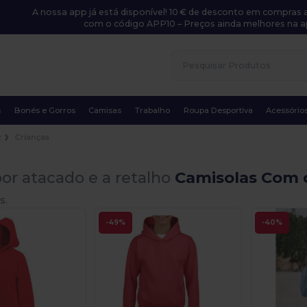
A nossa app já está disponível! 10 € de desconto em compras a
com o código APP10 – Preços ainda melhores na a
s
Bonés e Gorros
Camisas
Trabalho
Roupa Desportiva
Acessório
z
Crianças
or atacado e a retalho
Camisolas Com 
s.
-49%
-40%