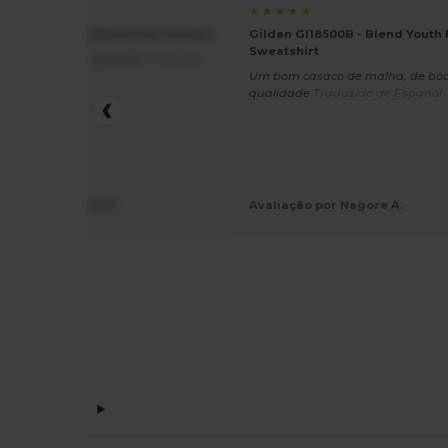
★ ★
★ ★ ★ ★ ★
 GN941 - Heavy Blend Kids Hoodie
Gildan GI18500B - Blend Youth
Sweatshirt
do, macio e bem ajustado
Traduzido
nçais
Um bom casaco de malha, de bo
qualidade
Traduzido de Español
ção por Mathilde R.
Avaliação por Nagore A.