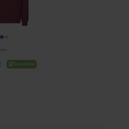
+6
uilas
€
Encomendar