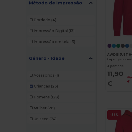
Método de Impressão
Bordado
(4)
Impressão Digital
(13)
Impressão em tela
(3)
AWDIS JUST H
Género - Idade
Capuz para cria
A partir de:
11,90
Acessórios
(1)
18,
€
€
Crianças
(23)
Homens
(128)
Mulher
(26)
-36%
Unisexo
(74)