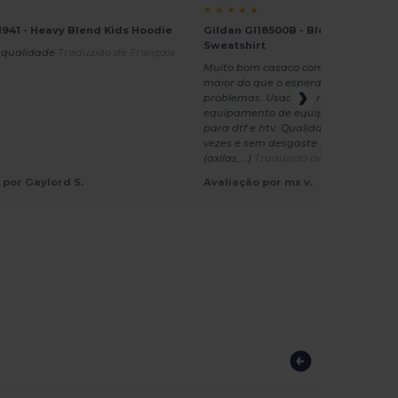
★ ★ ★ ★ ★
941 - Heavy Blend Kids Hoodie
Gildan GI18500B - Blend Youth H
Sweatshirt
 qualidade
Traduzido de Français
Muito bom casaco com capuz. É um 
maior do que o esperado, mas não 
problemas. Usado para imprimir co
equipamento de equipa, o capuz é pe
para dtf e htv. Qualidade boa, lavad
vezes e sem desgaste nos pontos "fr
(axilas,...)
Traduzido de Dutch
 por Gaylord S.
Avaliação por mx v.