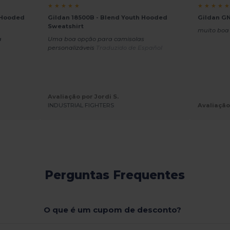
★ ★ ★ ★ ★
★ ★ ★ ★ ★
 Hooded
Gildan 18500B - Blend Youth Hooded
Gildan GN
Sweatshirt
muito boa
a
Uma boa opção para camisolas
personalizáveis
Traduzido de Español
Avaliação por Jordi S.
INDUSTRIAL FIGHTERS
Avaliação
Perguntas Frequentes
O que é um cupom de desconto?