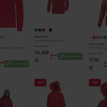
Personalize-o!
B&C BC511
+8
Suor Enfant à Capuche
SOL'S 13255
A partir de:
SWEATSHIRT DE CRIANÇA COM CAPUZ EM CONTRASTE
14,68
A partir de:
26,42
Encomendar
7,19
€
€
,78
16
Encomendar
€
€
-40%
-40%