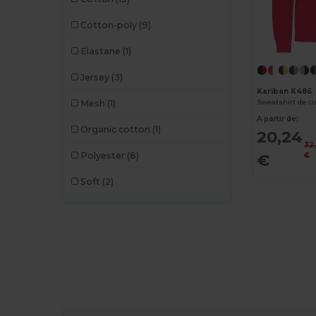
Cotton-poly
(9)
Elastane
(1)
Jersey
(3)
Kariban K486
Mesh
(1)
A partir de:
Organic cotton
(1)
20,24
32
Polyester
(8)
€
€
Soft
(2)