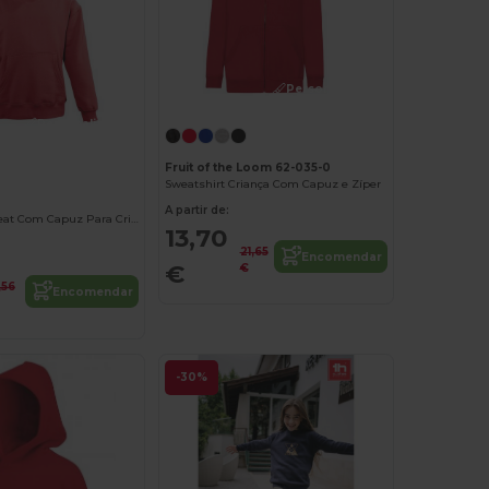
Personalize-o!
Personalize-o!
Fruit of the Loom 62-035-0
Sweatshirt Criança Com Capuz e Zíper
A partir de:
SLAM KIDS Sweat Com Capuz Para Criança
13,70
21,65
Encomendar
€
€
,56
Encomendar
-30%