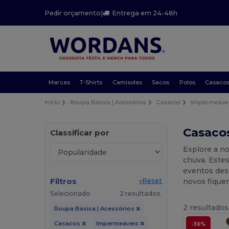
Pedir orçamento
|
Entrega em 24-48h
Marcas
T-Shirts
Camisolas
Sacos
Polos
Casaco
Início
Roupa Básica | Acessórios
Casacos
Impermeáve
Casaco
Classificar por
Explore a n
chuva. Estes
eventos des
Filtros
novos fique
«Reset
Selecionado
2 resultados.
2 resultados
Roupa Básica | Acessórios
Casacos
Impermeáveis
-36%