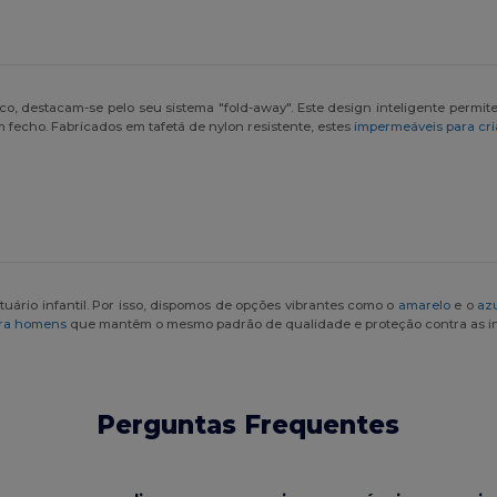
co, destacam-se pelo seu sistema "fold-away". Este design inteligente perm
fecho. Fabricados em tafetá de nylon resistente, estes
impermeáveis para cr
ário infantil. Por isso, dispomos de opções vibrantes como o
amarelo
e o
az
ara homens
que mantêm o mesmo padrão de qualidade e proteção contra as in
Perguntas Frequentes