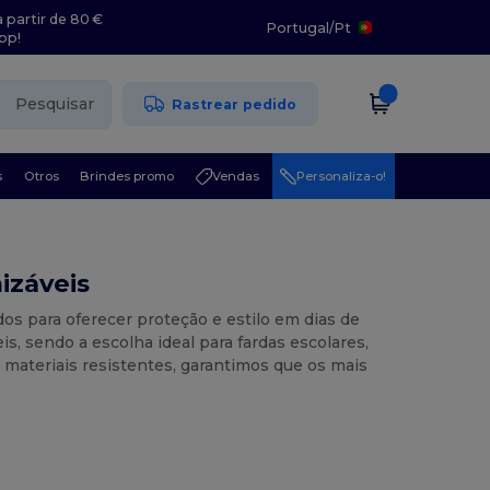
 partir de 80 €
Portugal
/
Pt
pp!
Pesquisar
Rastrear pedido
s
Otros
Brindes promo
Vendas
Personaliza-o!
izáveis
os para oferecer proteção e estilo em dias de
s, sendo a escolha ideal para fardas escolares,
materiais resistentes, garantimos que os mais