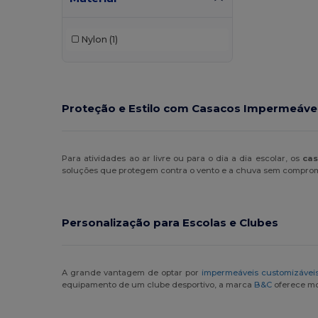
Nylon
(1)
Proteção e Estilo com Casacos Impermeávei
Para atividades ao ar livre ou para o dia a dia escolar, os
cas
soluções que protegem contra o vento e a chuva sem compromet
Personalização para Escolas e Clubes
A grande vantagem de optar por
impermeáveis customizávei
equipamento de um clube desportivo, a marca
B&C
oferece mo