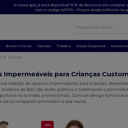
A nossa app já está disponível! 10 € de desconto em compras a
com o código APP10 – Preços ainda melhores na a
s
Bonés e Gorros
Camisas
Trabalho
Roupa Desportiva
Acessório
is
Crianças
s Impermeáveis para Crianças Custom
ossa seleção de casacos impermeáveis para crianças, desenhad
 modelos da B&C são leves, práticos e totalmente customizávei
portivos ou brindes promocionais. Com um design funcional e 
m secos enquanto promovem a sua marca.
.
-31%