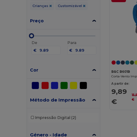
Crianças
Customizável
Preço
De
Para
€
€
Cor
B&C B601B
Corta-Vento Imp
A partir de:
9,89
15,
Método de Impressão
€
€
Impressão Digital
(2)
Género - Idade