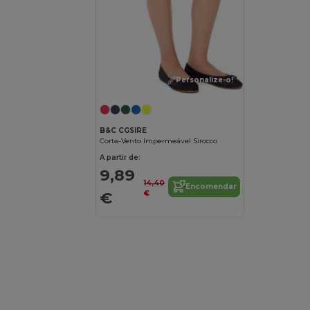
Personalize-o!
B&C CGSIRE
Corta-Vento Impermeável Sirocco
A partir de:
9,89
14,40
Encomendar
€
€