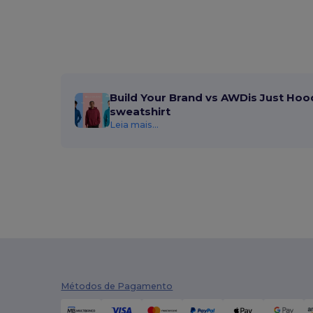
Build Your Brand vs AWDis Just Hoo
sweatshirt
Leia mais...
Métodos de Pagamento