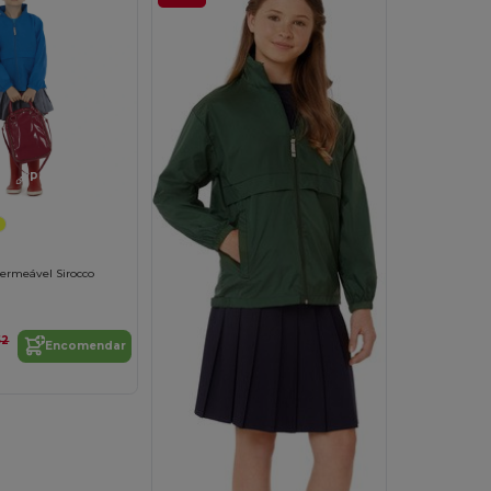
Personalize-o!
ermeável Sirocco
52
Encomendar