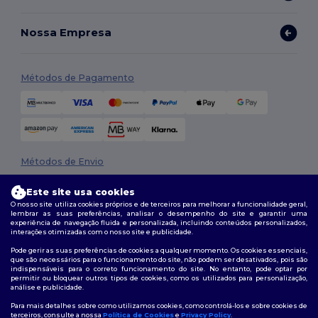
Nossa Empresa
Métodos de Pagamento
Métodos de Envio
Este site usa cookies
O nosso site utiliza cookies próprios e de terceiros para melhorar a funcionalidade geral,
lembrar as suas preferências, analisar o desempenho do site e garantir uma
experiência de navegação fluida e personalizada, incluindo conteúdos personalizados,
interações otimizadas com o nosso site e publicidade.
Pode gerir as suas preferências de cookies a qualquer momento. Os cookies essenciais,
que são necessários para o funcionamento do site, não podem ser desativados, pois são
Siga-nos
indispensáveis para o correto funcionamento do site. No entanto, pode optar por
permitir ou bloquear outros tipos de cookies, como os utilizados para personalização,
análise e publicidade.
Para mais detalhes sobre como utilizamos cookies, como controlá-los e sobre cookies de
terceiros, consulte a nossa
Política de Cookies
e
Privacy Policy
.