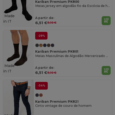
Kariban Premium PK800
Meias jersey em algodão fio da Escócia de homem
Made
A partir de:
in
IT
6,51 €
9,10 €
-29%
Kariban Premium PK801
Meias Masculinas de Algodão Mercerizado Premium
Made
A partir de:
in
IT
6,51 €
9,10 €
-34%
Kariban Premium PK821
Cinto vintage de couro de homem