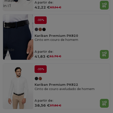
Made
A partir de:
in
IT
42,22 €
63,54 €
-33%
Kariban Premium PK820
Cinto em couro de homem
Made
A partir de:
in
IT
41,83 €
62,76 €
-33%
Kariban Premium PK822
Cinto de couro aveludado de homem
A partir de:
38,56 €
57,86 €