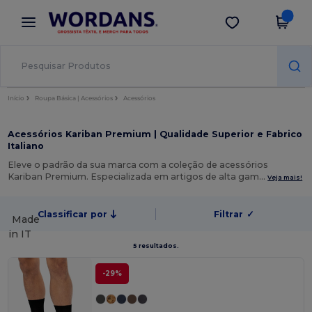
×
App Wordans
Obter app
Melhores preços na app!
Início
Roupa Básica | Acessórios
Acessórios
Acessórios Kariban Premium | Qualidade Superior e Fabrico
Italiano
Eleve o padrão da sua marca com a coleção de acessórios
Kariban Premium. Especializada em artigos de alta gam…
Veja mais!
Classificar por
Filtrar
✓
Made
in
IT
5 resultados.
-29%