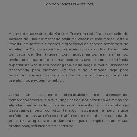
Exibindo Todos Os Produtos.
A linha de acessórios da Kariban Premium redefine o conceito de
básicos de luxo no mercado têxtil. Ao escolher esta marca, está a
investir em materiais nobres e processos de fabrico artesanais de
excelência. Os nossos cintos, por exemplo, são produzidos em pele
de vaca de flor integral com acabamentos em anilina ou
aveludados, garantindo uma textura suave e uma resistência
superior ao uso diário prolongado. Cada peça é meticulosamente
desenhada para oferecer um toque de distinção, seja para
fardamento executivo de alto nível ou para coleções de moda
premium que exigem o melhor.
Como um experiente
distribuidor de acessórios
,
compreendemos que a qualidade reside nos detalhes. As meias em
algodão mercerizado (fio da Escócia) presentes no nosso catálogo
destacam-se pelo conforto térmico inigualável e pelo ajuste
perfeito, graças ao reforço estratégico no calcanhar e na ponta do
pé. Estes artigos são fundamentais para completar um visual
profissional, sofisticado e duradouro.