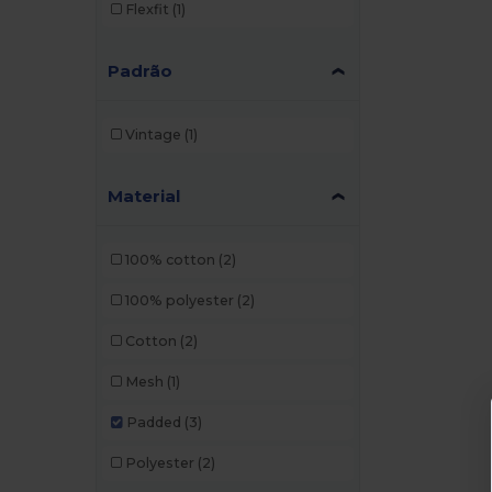
Flexfit
(1)
Padrão
Vintage
(1)
Material
100% cotton
(2)
100% polyester
(2)
Cotton
(2)
Mesh
(1)
Padded
(3)
Polyester
(2)