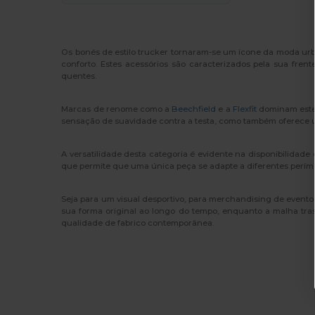
Os bonés de estilo trucker tornaram-se um ícone da moda ur
conforto. Estes acessórios são caracterizados pela sua fre
quentes.
Marcas de renome como a
Beechfield
e a
Flexfit
dominam este 
sensação de suavidade contra a testa, como também oferece u
A versatilidade desta categoria é evidente na disponibilidad
que permite que uma única peça se adapte a diferentes perím
Seja para um visual desportivo, para merchandising de evento
sua forma original ao longo do tempo, enquanto a malha trase
qualidade de fabrico contemporânea.