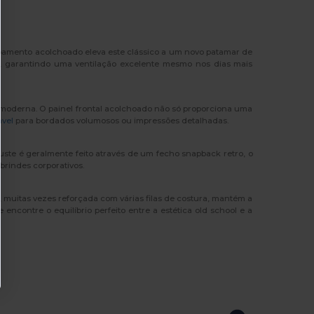
bamento acolchoado eleva este clássico a um novo patamar de
el, garantindo uma ventilação excelente mesmo nos dias mais
oderna. O painel frontal acolchoado não só proporciona uma
ável
para bordados volumosos ou impressões detalhadas.
juste é geralmente feito através de um fecho snapback retro, o
rindes corporativos.
 muitas vezes reforçada com várias filas de costura, mantém a
ncontre o equilíbrio perfeito entre a estética old school e a