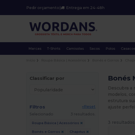
Pedir orçamento
|
Entrega em 24-48h
Marcas
T-Shirts
Camisolas
Sacos
Polos
Casaco
Início
Roupa Básica | Acessórios
Bonés e Gorros
Chap
Bonés 
Classificar por
Descubra a 
modelos, co
estrutura su
Filtros
ajuste perfe
«Reset
Selecionado
3 resultados.
3 resultados
Roupa Básica | Acessórios
Bonés e Gorros
Chapéus