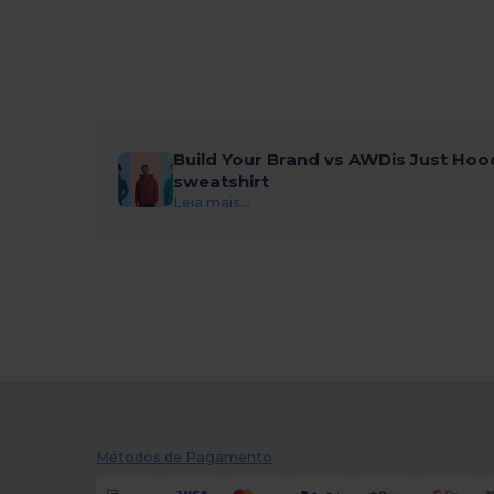
Build Your Brand vs AWDis Just Hoo
sweatshirt
Leia mais...
Métodos de Pagamento