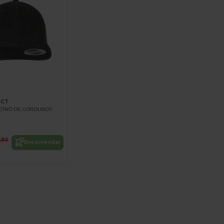
6CT
RETRÔ DE CORDUROY
4,90
Encomendar