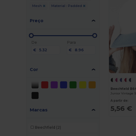
Mesh
Material : Padded
Preço
De
Para
€
€
Cor
Beechfield B6
Junior Vintage 
A partir de:
5,56 €
Marcas
Beechfield
(2)