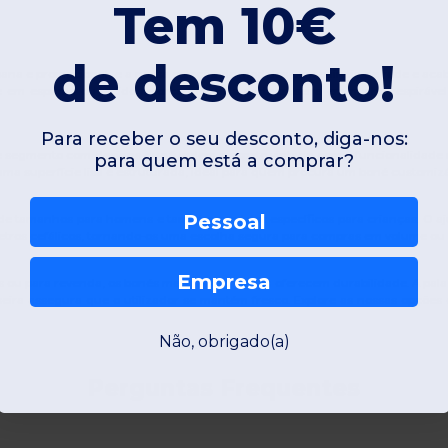
Tem 10€
de desconto!
bana e promocional, e a nossa coleção de modelos com painéis de rede e aca
nte em espuma ou tecido reforçado e pela parte traseira em malha respiráv
Para receber o seu desconto, diga-nos:
segmento com designs que fundem o aspeto vintage com a funcionalidade m
para quem está a comprar?
ma superfície lisa e estruturada, ideal para quem procura um boné
customiz
Pessoal
e de tamanhos para
homens
e também modelos específicos para
crianças
. O a
etros cefálicos, tornando-os uma escolha segura para compras em volume ou b
Empresa
s ou para revenda, os bonés mesh acolchoados oferecem durabilidade. A pala,
ira assegura que o utilizador se mantém fresco. Explore as nossas opções e e
Não, obrigado(a)
Perguntas Frequentes