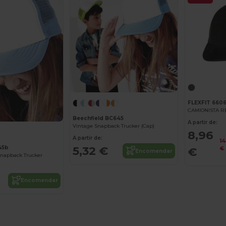
FLEXFIT 660
CAMIONISTA 
Beechfield BC645
A partir de:
Vintage Snapback Trucker (Cap)
8,96
A partir de:
1
5,32 €
45b
€
€
Encomendar
Snapback Trucker
Encomendar