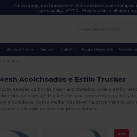
A nossa app já está disponível! 10 € de desconto em compras a
com o código APP10 – Preços ainda melhores na a
s
Bonés e Gorros
Camisas
Trabalho
Roupa Desportiva
Acessório
éus
Mesh
Mesh Acolchoados e Estilo Trucker
nossa seleção de bonés mesh acolchoados, onde o estilo retr
nhecidos pelo design trucker clássico, apresentam painéis fr
ave e duradoura. Com a malha respirável na parte traseira, são
ito para o dia a dia ou eventos promocionais.
.
-40%