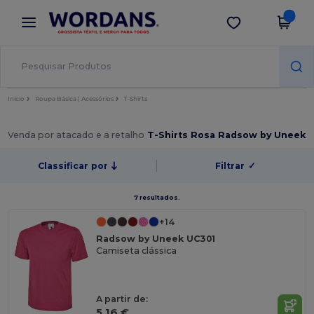
×
App Wordans
Obter app
Melhores preços na app!
Início
Roupa Básica | Acessórios
T-Shirts
Venda por atacado e a retalho
T-Shirts Rosa Radsow by Uneek
Classificar por
Filtrar
✓
7 resultados.
+14
Radsow by Uneek UC301
Camiseta clássica
A partir de:
5,16 €