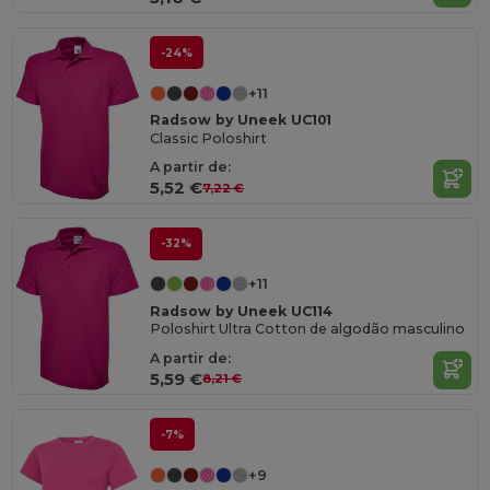
-24%
+11
Radsow by Uneek UC101
Classic Poloshirt
A partir de:
5,52 €
7,22 €
-32%
+11
Radsow by Uneek UC114
Poloshirt Ultra Cotton de algodão masculino
A partir de:
5,59 €
8,21 €
-7%
+9