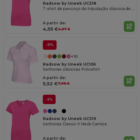
Radsow by Uneek UC318
T-shirt de pescoço da tripulação clássica de senhoras
A partir de:
4,55 €
4,87 €
-31%
+10
Radsow by Uneek UC106
Senhoras clássicas Poloshirt
A partir de:
5,52 €
7,98 €
-3%
Radsow by Uneek UC319
Senhoras Classic V Neck Camise
A partir de: