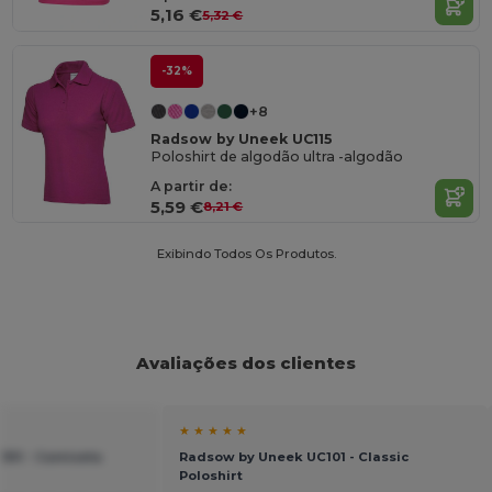
5,16 €
5,32 €
-32%
+8
Radsow by Uneek UC115
Poloshirt de algodão ultra -algodão
A partir de:
5,59 €
8,21 €
Exibindo Todos Os Produtos.
Avaliações dos clientes
★ ★ ★ ★ ★
301 - Camiseta
Radsow by Uneek UC101 - Classic
Poloshirt