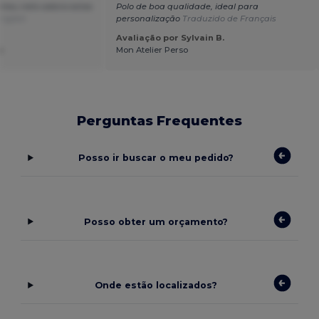
 meu neto adora estas
Polo de boa qualidade, ideal para
nglish
personalização
Traduzido de Français
Avaliação por Sylvain B.
a
Mon Atelier Perso
Perguntas Frequentes
Posso ir buscar o meu pedido?
Posso obter um orçamento?
Onde estão localizados?