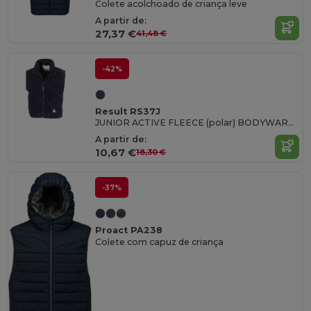
Colete acolchoado de criança leve
A partir de:
27,37 €
41,48 €
-42%
Result RS37J
JUNIOR ACTIVE FLEECE (polar) BODYWARMER
A partir de:
10,67 €
18,30 €
-37%
Proact PA238
Colete com capuz de criança