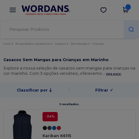
×
App Wordans
Obter app
Melhores preços na app!
Início
Roupa Básica | Acessórios
Casacos
Sem Mangas
Crianças
Casacos Sem Mangas para Crianças em Marinho
Explore a nossa seleção de casacos sem mangas para crianças na
cor marinho. Com 3 opções versáteis, oferecemo…
Veja mais!
Classificar por
Filtrar
✓
3 resultados.
-34%
Kariban K6115