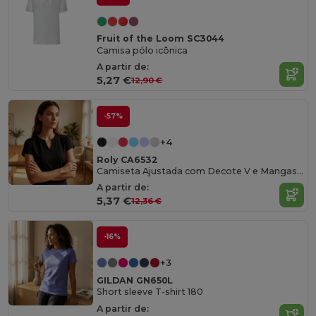
Fruit of the Loom SC3044
Camisa pólo icônica
A partir de:
5,27 €
12,90 €
-57%
+4
Roly CA6532
Camiseta Ajustada com Decote V e Mangas Curtas
A partir de:
5,37 €
12,36 €
-16%
+3
GILDAN GN650L
Short sleeve T-shirt 180
A partir de: