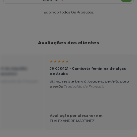
Exibindo Todos Os Produtos.
Avaliações dos clientes
★ ★ ★ ★ ★
irt de algodão
JHK JK421 - Camiseta feminina de alças
asculino
de Aruba
raduzido de Français
ótimo, resiste bem à lavagem, perfeito para
o verão
Traduzido de Français
Avaliação por alexandre m.
EI ALEXANDRE MARTINEZ