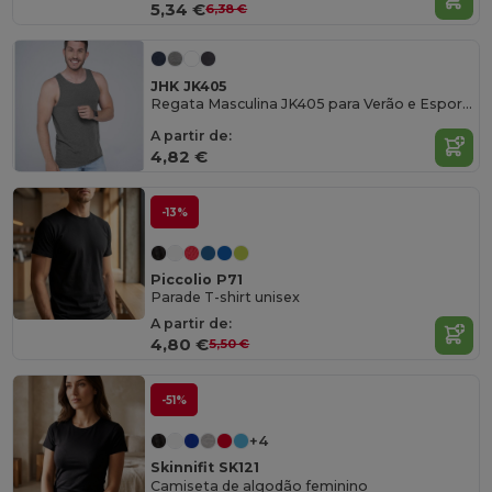
5,34 €
6,38 €
JHK JK405
Regata Masculina JK405 para Verão e Esportes
A partir de:
4,82 €
-13%
Piccolio P71
Parade T-shirt unisex
A partir de:
4,80 €
5,50 €
-51%
+4
Skinnifit SK121
Camiseta de algodão feminino