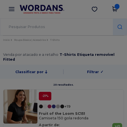
×
App Wordans
Obter app
Melhores preços na app!
Início
Roupa Básica | Acessórios
T-Shirts
Venda por atacado e a retalho
T-Shirts Etiqueta removível
Fitted
Classificar por
Filtrar
✓
20 resultados.
-21%
+19
Fruit of the Loom SC151
Camiseta 150 gola redonda
A partir de: