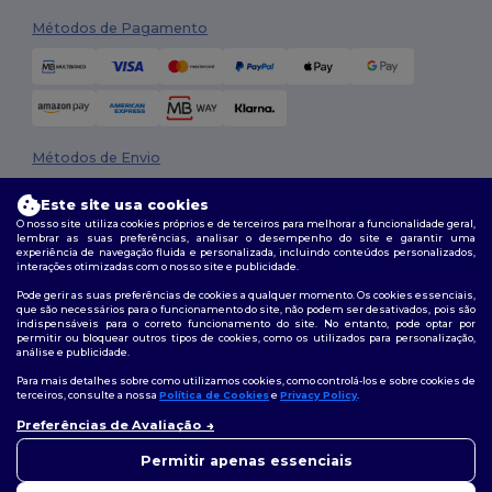
Métodos de Pagamento
Métodos de Envio
Este site usa cookies
O nosso site utiliza cookies próprios e de terceiros para melhorar a funcionalidade geral,
lembrar as suas preferências, analisar o desempenho do site e garantir uma
experiência de navegação fluida e personalizada, incluindo conteúdos personalizados,
interações otimizadas com o nosso site e publicidade.
Pode gerir as suas preferências de cookies a qualquer momento. Os cookies essenciais,
que são necessários para o funcionamento do site, não podem ser desativados, pois são
Siga-nos
indispensáveis para o correto funcionamento do site. No entanto, pode optar por
permitir ou bloquear outros tipos de cookies, como os utilizados para personalização,
análise e publicidade.
Para mais detalhes sobre como utilizamos cookies, como controlá-los e sobre cookies de
terceiros, consulte a nossa
Política de Cookies
e
Privacy Policy
.
2026. Todos os direitos reservados
Preferências de Avaliação
Termos e Condições
|
Política de personalização
|
Política de Privacidade
👋
Olá
|
Política de cookies
|
Mapa do Site
Se tiver alguma dúvida ou
Permitir apenas essenciais
questão, pode contactar-nos a
qualquer momento. O nosso