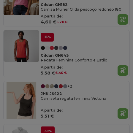
Gildan GN182
Camisa Mulher Gilda pescoço redondo 180
A partir de:
4,60 €
5,20 €
-13%
Gildan GN643
Regata Feminina Conforto e Estilo
A partir de:
5,58 €
6,40 €
+2
JHK JK422
Camiseta regata feminina Victoria
A partir de:
5,51 €
-59%