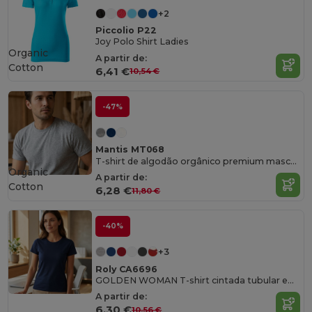
+2
Piccolio P22
Joy Polo Shirt Ladies
Organic
A partir de:
Cotton
6,41 €
10,54 €
-47%
Mantis MT068
T-shirt de algodão orgânico premium masculino
Organic
A partir de:
Cotton
6,28 €
11,80 €
-40%
+3
Roly CA6696
GOLDEN WOMAN T-shirt cintada tubular em algodão orgânico
A partir de:
6,30 €
10,56 €