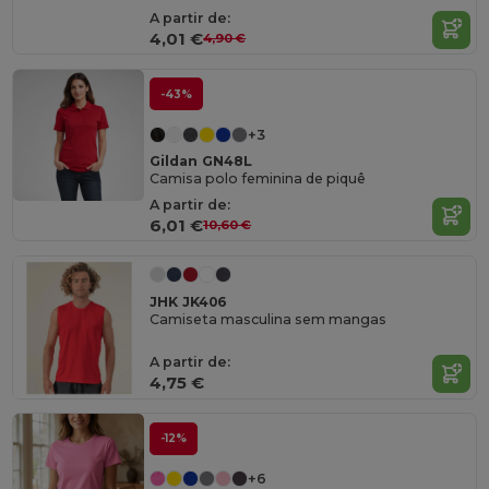
A partir de:
4,01 €
4,90 €
-43%
+3
Gildan GN48L
Camisa polo feminina de piquê
A partir de:
6,01 €
10,60 €
JHK JK406
Camiseta masculina sem mangas
A partir de:
4,75 €
-12%
+6