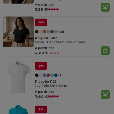
A partir de:
5,39 €
10,90 €
-54%
+28
Roly CA6683
CAPRI T-shirt feminina cintada
A partir de:
4,60 €
10,02 €
-28%
+1
Piccolio P21
Joy Polo Shirt Gents
A partir de:
7,64 €
10,56 €
-39%