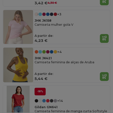
3,42 €
4,30 €
+3
JHK JK158
Camiseta mulher gola V
A partir de:
4,23 €
+4
JHK JK421
Camiseta feminina de alças de Aruba
A partir de:
5,44 €
-18%
+14
Gildan GN641
Camiseta feminina de manga curta Softstyle