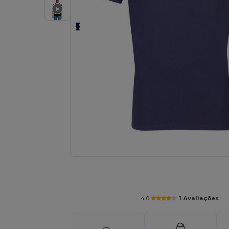
Solicite um orçamento personalizado par
4.0
1 Avaliações