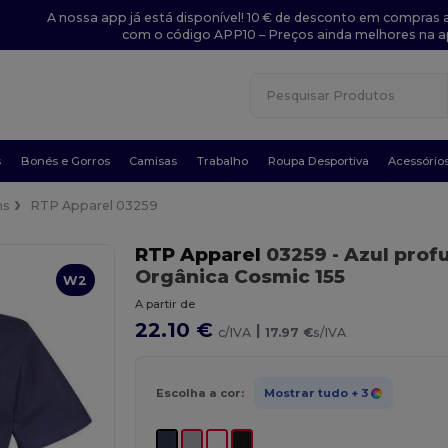
A nossa app já está disponível! 10 € de desconto em compras a
com o código APP10 – Preços ainda melhores na a
s
Bonés e Gorros
Camisas
Trabalho
Roupa Desportiva
Acessório
ns
RTP Apparel 03259
RTP Apparel
03259
- Azul pro
Orgânica Cosmic 155
W2
A partir de
22.10 €
|
c/IVA
17.97 €
s/IVA
Escolha a cor:
Mostrar tudo
+ 3