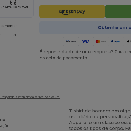
uporte Confiável
orçamento?
Obtenha um o
eira: 9h-13h
É representante de uma empresa? Para ded
no acto de pagamento.
orresponder exatamente à cor real do produto.
T-shirt de homem em algod
uso diário ou personalizaç
rior
Apparel é um clássico ess
zação
todos os tipos de corpo. F