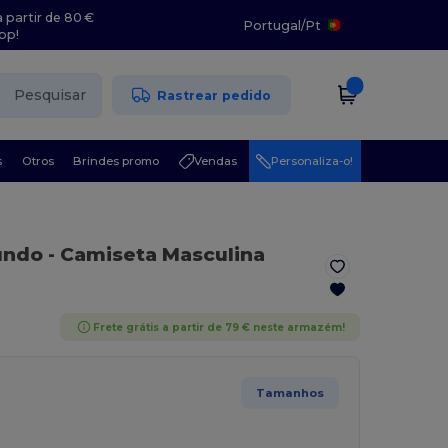
 partir de 80 €
Portugal
/
Pt
pp!
Pesquisar
Rastrear pedido
s
Otros
Brindes promo
Vendas
Personaliza-o!
fundo
- Camiseta Masculina
Frete grátis a partir de 79 € neste armazém!
Tamanhos