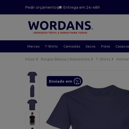
Pedir orçamento
|
Entrega em 24-48h
Marcas
T-Shirts
Camisolas
Sacos
Polos
Casaco
Início
Roupa Básica | Acessórios
T-Shirts
Home
Enviado em