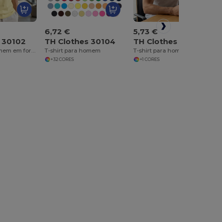
6,72 €
5,73 €
 30102
TH Clothes 30104
TH Clothes 30109
T-shirt para homem em formato tubular em algodão
T-shirt para homem
T-shirt para homem
+32 CORES
+1 CORES