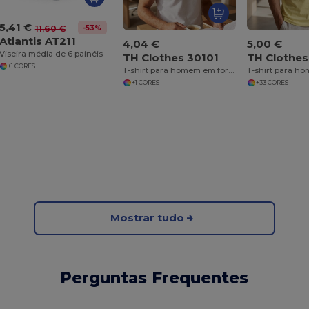
5,41 €
-53%
11,60 €
Atlantis AT211
4,04 €
5,00 €
Viseira média de 6 painéis
TH Clothes 30101
TH Clothes
+1 CORES
T-shirt para homem em formato tubular em algodão. Cor branca
+1 CORES
+33 CORES
Mostrar tudo
Perguntas Frequentes