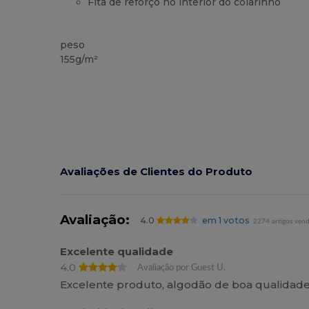
Fita de reforço no interior do colarinho
Orgânico
Alto stock
Orgânico
Orgânico
peso
155g/m²
Avaliações de Clientes do Produto
Avaliação:
4.0
em 1 votos
2274 artigos ven
Excelente qualidade
4.0
Avaliação por Guest U.
Excelente produto, algodão de boa qualidade, 