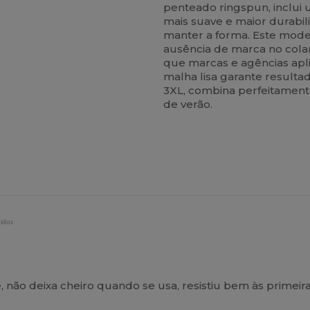
penteado ringspun, inclui
mais suave e maior durabili
manter a forma. Este model
ausência de marca no colar
que marcas e agências apl
malha lisa garante resulta
3XL, combina perfeitament
de verão.
didos
não deixa cheiro quando se usa, resistiu bem às primeira