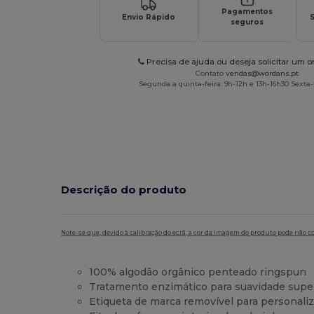
Pagamentos
Envio Rápido
S
seguros
Precisa de ajuda ou deseja solicitar um 
Contato
vendas@wordans.pt
Segunda a quinta-feira: 9h-12h e 13h-16h30 Sexta-f
Descrição do produto
Note-se que, devido à calibração do ecrã, a cor da imagem do produto pode não c
100% algodão orgânico penteado ringspun
Tratamento enzimático para suavidade supe
Etiqueta de marca removível para personali