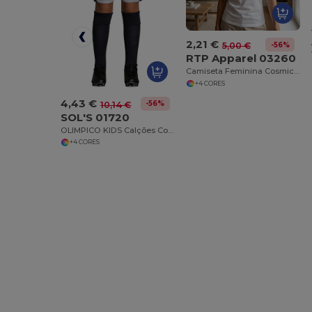
2,21 €
-56%
5,00 €
RTP Apparel 03260
Camiseta Feminina Cosmic 155 Algodão Orgânico
+4 CORES
4,43 €
-56%
10,14 €
SOL'S 01720
OLIMPICO KIDS Calções Com Contraste Para Criança
+4 CORES