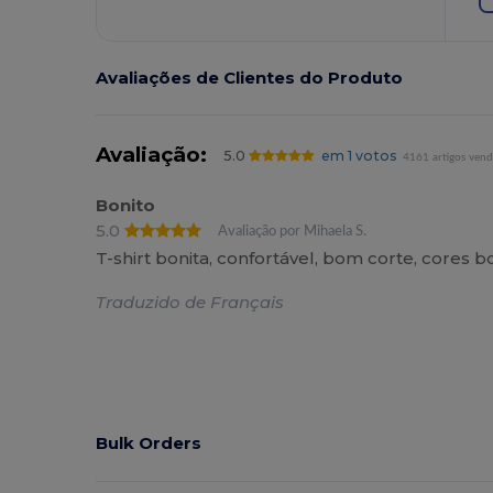
Avaliações de Clientes do Produto
Avaliação:
5.0
em 1 votos
4161 artigos vend
Bonito
5.0
Avaliação por Mihaela S.
T-shirt bonita, confortável, bom corte, cores b
Traduzido de Français
Bulk Orders