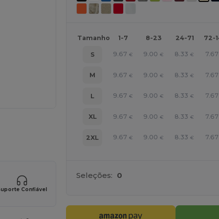
Tamanho
1-7
8-23
24-71
72-
9.67
9.00
8.33
7.67
S
€
€
€
9.67
9.00
8.33
7.67
M
€
€
€
9.67
9.00
8.33
7.67
L
€
€
€
9.67
9.00
8.33
7.67
XL
€
€
€
ne AQUI!
9.67
9.00
8.33
7.67
2XL
€
€
€
Seleções:
0
uporte Confiável