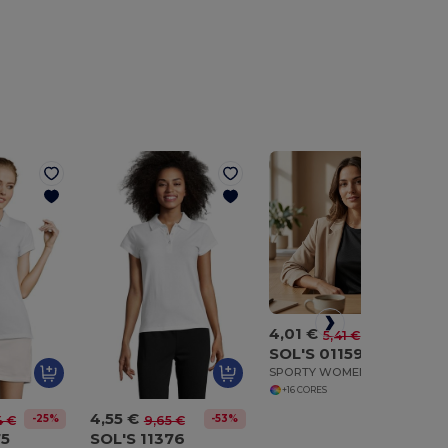
4,01 €
-26%
5,41 €
SOL'S 01159
SPORTY WOMEN T Shirt Com Manga Raglã Para Senhora
+16 CORES
4,55 €
-25%
-53%
4 €
9,65 €
75
SOL'S 11376