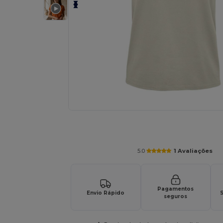
Personalize o seu produto onli
5.0
1 Avaliações
Pagamentos
Envio Rápido
S
seguros