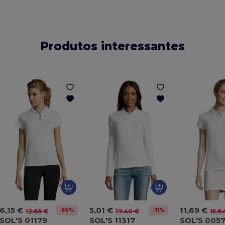
Produtos interessantes
6,15 €
5,01 €
11,69 €
-60%
-71%
12,65 €
17,40 €
15,6
SOL'S 01179
SOL'S 11317
SOL'S 005