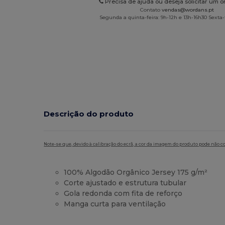
Precisa de ajuda ou deseja solicitar um 
Contato
vendas@wordans.pt
Segunda a quinta-feira: 9h-12h e 13h-16h30 Sexta-f
Descrição do produto
Note-se que, devido à calibração do ecrã, a cor da imagem do produto pode não c
100% Algodão Orgânico Jersey 175 g/m²
Corte ajustado e estrutura tubular
Gola redonda com fita de reforço
Manga curta para ventilação
Orgânico
Alto stock
Customizável
Orgânico
Orgânico