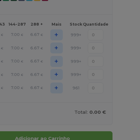
143
144-287
288 +
Mais
Stock
Quantidade
+
7.00
6.67
999+
€
€
€
+
7.00
6.67
999+
€
€
€
+
7.00
6.67
999+
€
€
€
+
7.00
6.67
999+
€
€
€
+
7.00
6.67
961
€
€
€
Total:
0.00 €
Adicionar ao Carrinho