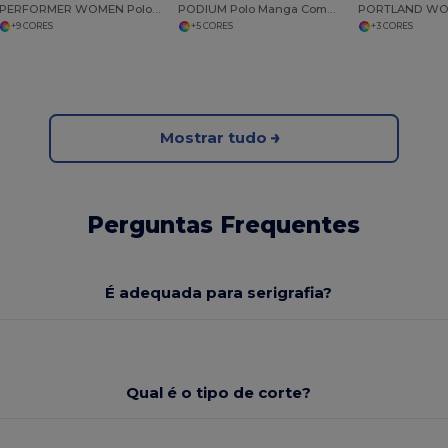
PERFORMER WOMEN Polo Desportivo Para Senhora
PODIUM Polo Manga Comprida Para Senhora
+9 CORES
+5 CORES
+3 CORES
Mostrar tudo
Perguntas Frequentes
É adequada para serigrafia?
Qual é o tipo de corte?