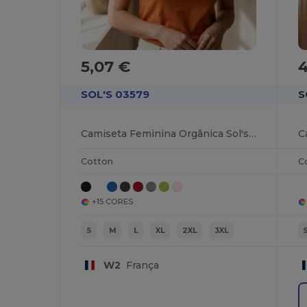
5,07 €
4
SOL'S 03579
S
Camiseta Feminina Orgânica Sol's Verão
Cotton
C
+15 CORES
S
M
L
XL
2XL
3XL
W2
França