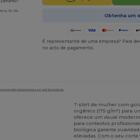
orçamento?
eira: 9h-13h
Obtenha um o
É representante de uma empresa? Para ded
no acto de pagamento.
orresponder exatamente à cor real do produto.
T-shirt de mulher com gol
orgânico (175 g/m²) para um
oferece um visual moderno 
para contextos profissionai
biológica garante suavid
elevadas. Com o seu corte c