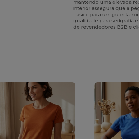
mantendo uma elevada resi
interior assegura que a p
básico para um guarda-ro
qualidade para
serigrafia
e 
de revendedores B2B e clie
ersonalize-
Personalize-
O!
O!