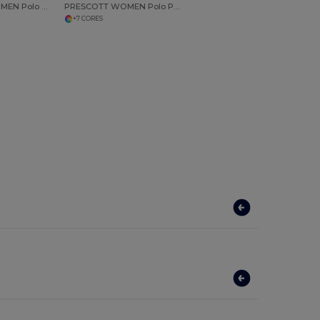
PORTLAND WOMEN Polo Para Senhora
PRESCOTT WOMEN Polo Para Senhora
+7 CORES