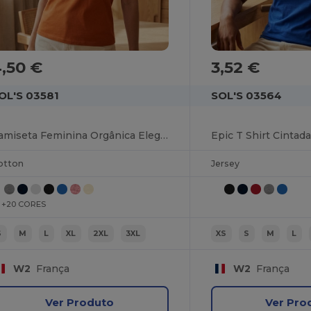
,50 €
3,52 €
OL'S 03581
SOL'S 03564
Camiseta Feminina Orgânica Elegante Sol's
otton
Jersey
+20 CORES
S
M
L
XL
2XL
3XL
XS
S
M
L
W2
França
W2
França
Ver Produto
Ver Pro