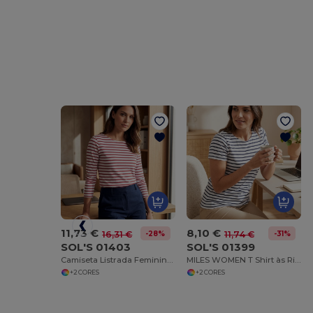
11,73 €
8,10 €
-28%
-31%
16,31 €
11,74 €
SOL'S 01403
SOL'S 01399
Camiseta Listrada Feminina Manga Longa em Algodão
MILES WOMEN T Shirt às Riscas De Gola Redonda Para Senhora
+2 CORES
+2 CORES