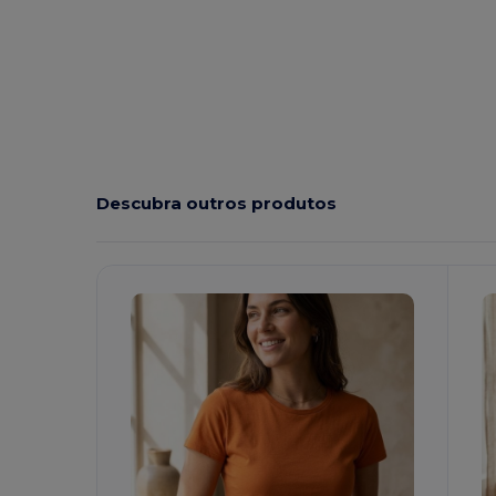
Descubra outros produtos
Personalize-
P
O!