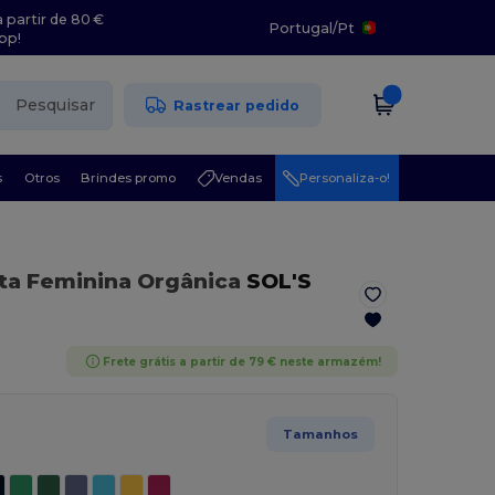
 partir de 80 €
Portugal
/
Pt
pp!
Pesquisar
Rastrear pedido
s
Otros
Brindes promo
Vendas
Personaliza-o!
ta Feminina Orgânica
SOL'S
Frete grátis a partir de 79 € neste armazém!
Tamanhos