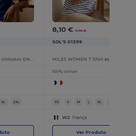
8,10 €
-31%
11,74 €
SOL'S 01399
Epic T Shirt Cintada Unissexo Em Jersey De Gola Redonda
MILES WOMEN T Shirt às Riscas De Gola Redonda Para Senhora
100% cotton
XL
2XL
XS
S
M
L
XL
2XL
W2
França
duto
Ver Produto