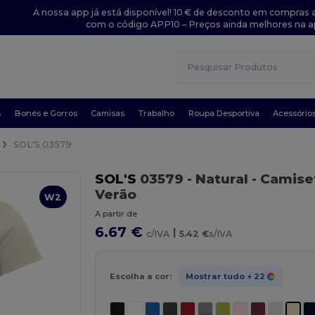
A nossa app já está disponível! 10 € de desconto em compras a
com o código APP10 – Preços ainda melhores na a
s
Bonés e Gorros
Camisas
Trabalho
Roupa Desportiva
Acessório
SOL'S 03579
SOL'S
03579
- Natural
- Camise
Verão
W2
A partir de
6.67 €
|
c/IVA
5.42 €
s/IVA
Escolha a cor:
Mostrar tudo
+ 22