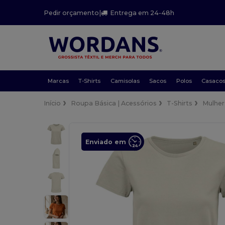
Pedir orçamento
|
Entrega em 24-48h
Marcas
T-Shirts
Camisolas
Sacos
Polos
Casaco
Início
Roupa Básica | Acessórios
T-Shirts
Mulher
Enviado em