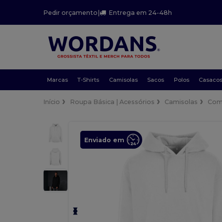
Pedir orçamento
|
Entrega em 24-48h
Marcas
T-Shirts
Camisolas
Sacos
Polos
Casaco
Início
Roupa Básica | Acessórios
Camisolas
Com
Enviado em