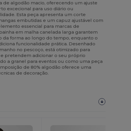
a de algodão macio, oferecendo um ajuste
o excecional para uso diário ou
alidade. Esta peça apresenta um corte
mangas embutidas e um capuz ajustável com
elemento essencial para marcas de
 bainha em malha canelada larga garantem
o da forma ao longo do tempo, enquanto o
iciona funcionalidade prática. Desenhado
manho no pescoço, está otimizado para
e pretendem adicionar o seu próprio
rido a granel para eventos ou como uma peça
 composição de 80% algodão oferece uma
 técnicas de decoração.