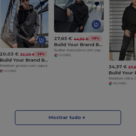
27,65 €
-38%
44,50 €
Build Your Brand BY098
Suéter masculino com capuz
20,03 €
-38%
32,20 €
+3 CORES
Build Your Brand BY077
Moletom grosso com capuz
34,57 €
57,
+2 CORES
+16 CORES
Mostrar tudo