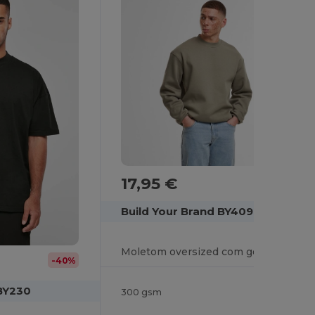
17,95 €
Build Your Brand BY409
Moletom oversized com gola redonda
-40%
 BY230
300 gsm