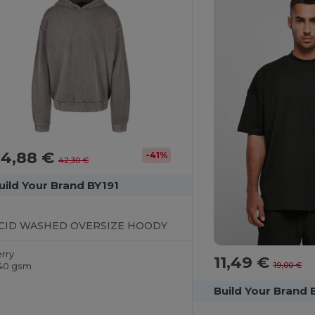
24,88 €
-41%
42,30 €
uild Your Brand BY191
CID WASHED OVERSIZE HOODY
erry
11,49 €
19,00 €
40 gsm
Build Your Brand