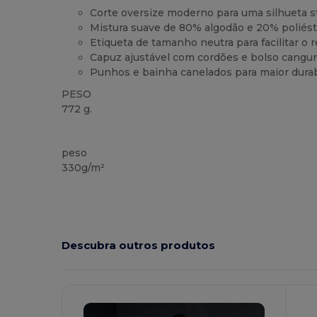
Corte oversize moderno para uma silhueta s
Mistura suave de 80% algodão e 20% poliés
Etiqueta de tamanho neutra para facilitar o 
Capuz ajustável com cordões e bolso cangu
Punhos e bainha canelados para maior durab
PESO
772 g.
Customizável
peso
330g/m²
Descubra outros produtos
Personalize-
P
O!