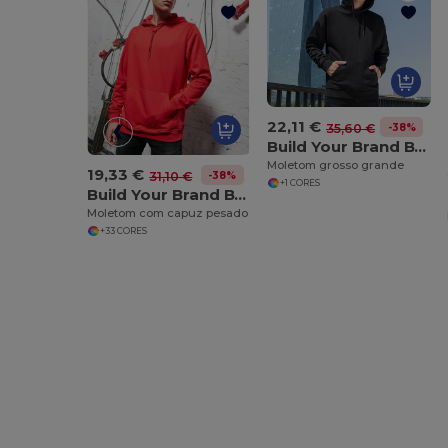
22,11 €
-38%
35,60 €
Build Your Brand BY074
Moletom grosso grande
19,33 €
-38%
31,10 €
+1 CORES
Build Your Brand BY011
Moletom com capuz pesado
+33 CORES