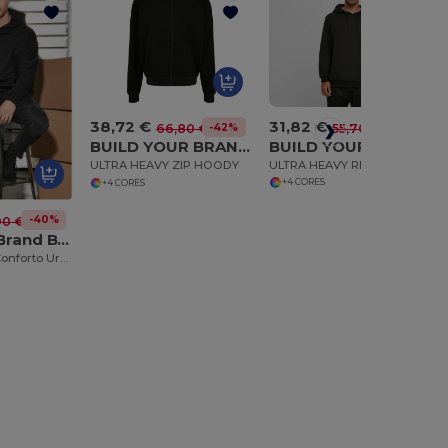
31,82 €
38,72 €
-43%
55,70 €
-42%
66,80 €
BUILD YOUR BRAND BY215
BUILD YOUR BRAND BY192
ULTRA HEAVY REGULAR HOODY
ULTRA HEAVY ZIP HOODY
+4 CORES
+4 CORES
-40%
90 €
Build Your Brand BY162
Moletom Ultra Conforto Urbano