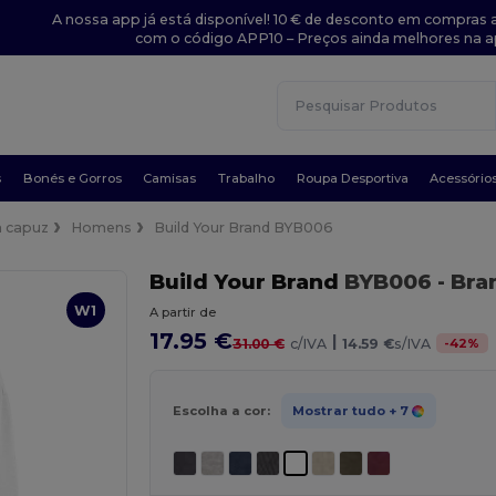
A nossa app já está disponível! 10 € de desconto em compras a
com o código APP10 – Preços ainda melhores na a
s
Bonés e Gorros
Camisas
Trabalho
Roupa Desportiva
Acessório
 capuz
Homens
Build Your Brand BYB006
Build Your Brand
BYB006
- Bra
W1
A partir de
17.95 €
|
-
42
%
31.00 €
c/IVA
14.59 €
s/IVA
Escolha a cor:
Mostrar tudo
+ 7