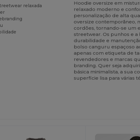
Hoodie oversize em mistur
treetwear relaxada
relaxado moderno e confort
ter
personalização de alta qu
rebranding
oversize contemporâneo, 
ru
cordões, tornando-se um 
ilidade
streetwear. Os punhos e a
durabilidade e manutençã
bolso canguru espaçoso ad
apenas com etiqueta de ta
revendedores e marcas qu
branding. Quer seja adqui
básica minimalista, a sua
superfície lisa para várias
ersonalize-
O!