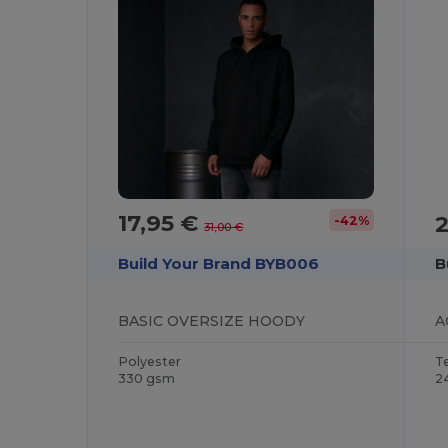
17,95 €
-42%
31,00 €
Build Your Brand BYB006
B
BASIC OVERSIZE HOODY
A
Polyester
T
330 gsm
2