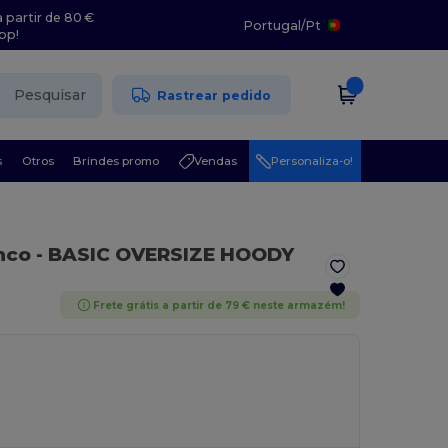
 partir de 80 €
Portugal
/
Pt
pp!
Pesquisar
Rastrear pedido
s
Otros
Brindes promo
Vendas
Personaliza-o!
nco
- BASIC OVERSIZE HOODY
Frete grátis a partir de 79 € neste armazém!