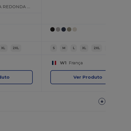
T-SHIRT COM GOLA REDONDA DE GRANDES DIMENSÕES
XL
2XL
S
M
L
XL
2XL
3XL
W1
França
duto
Ver Produto