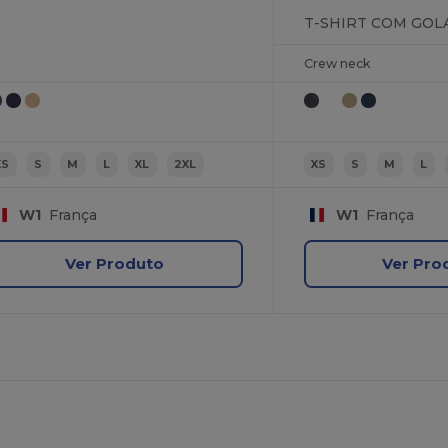
Crew neck
XS
S
M
L
XL
2XL
XS
S
M
L
W1
França
W1
França
Ver Produto
Ver Pro