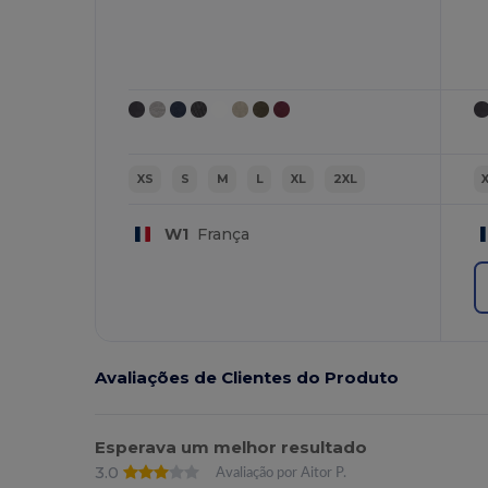
XS
S
M
L
XL
2XL
W1
França
Avaliações de Clientes do Produto
Esperava um melhor resultado
3.0
Avaliação por Aitor P.