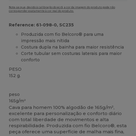
Note-se que, devido à calibração do ecrã, a cor da imagem do produto pode não
corresponder exatamente à cor real do produto.
Reference: 61-098-0, SC235
Produzida com fio Belcoro® para uma
impressão mais nítida
Costura dupla na bainha para maior resistência
Corte tubular sem costuras laterais para maior
conforto
PESO
152 g.
Customizável
peso
165g/m²
Cava para homem 100% algodão de 165g/m²,
excelente para personalização e conforto diário
com total liberdade de movimentos e alta
respirabilidade. Produzida com fio Belcoro®, esta
peça oferece uma superfície de malha mais fina,