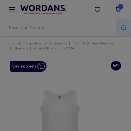
×
App Wordans
Obter app
Melhores preços na app!
Início
Roupa Básica | Acessórios
T-Shirts
Sem Mangas
Homens
Fruit of the Loom SC294
W1
Enviado em