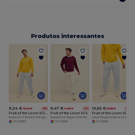
Produtos interessantes
9,24 €
9,47 €
10,65 €
15,20 €
14,30 €
16,85 €
-39%
-34%
-37%
Fruit of the Loom SC163
Fruit of the Loom SC4
Fruit of the Loom SC153C
Sweatshirt Homem Manga Reta
Sweatshirt Raglan Gola Redonda
Calça Desporto Barra Com Elástico
+10 CORES
+13 CORES
+5 CORES