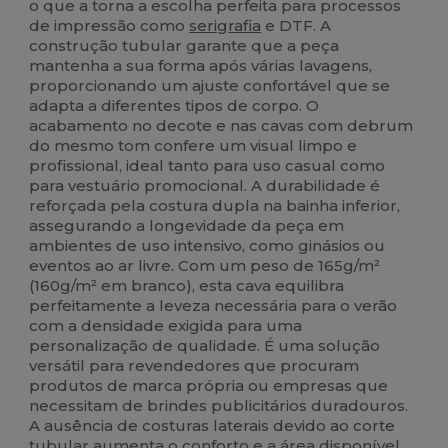
o que a torna a escolha perfeita para processos
de impressão como
serigrafia
e DTF. A
construção tubular garante que a peça
mantenha a sua forma após várias lavagens,
proporcionando um ajuste confortável que se
adapta a diferentes tipos de corpo. O
acabamento no decote e nas cavas com debrum
do mesmo tom confere um visual limpo e
profissional, ideal tanto para uso casual como
para vestuário promocional. A durabilidade é
reforçada pela costura dupla na bainha inferior,
assegurando a longevidade da peça em
ambientes de uso intensivo, como ginásios ou
eventos ao ar livre. Com um peso de 165g/m²
(160g/m² em branco), esta cava equilibra
perfeitamente a leveza necessária para o verão
com a densidade exigida para uma
personalização de qualidade. É uma solução
versátil para revendedores que procuram
produtos de marca própria ou empresas que
necessitam de brindes publicitários duradouros.
A ausência de costuras laterais devido ao corte
tubular aumenta o conforto e a área disponível