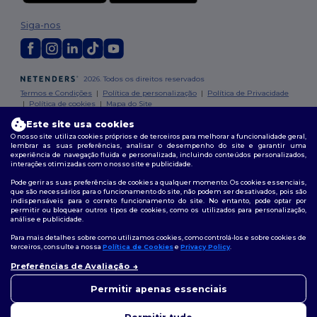
Siga-nos
2026. Todos os direitos reservados
Termos e Condições
|
Política de personalização
|
Política de Privacidade
|
Política de cookies
|
Mapa do Site
Este site usa cookies
O nosso site utiliza cookies próprios e de terceiros para melhorar a funcionalidade geral,
lembrar as suas preferências, analisar o desempenho do site e garantir uma
experiência de navegação fluida e personalizada, incluindo conteúdos personalizados,
interações otimizadas com o nosso site e publicidade.
Pode gerir as suas preferências de cookies a qualquer momento. Os cookies essenciais,
que são necessários para o funcionamento do site, não podem ser desativados, pois são
indispensáveis para o correto funcionamento do site. No entanto, pode optar por
permitir ou bloquear outros tipos de cookies, como os utilizados para personalização,
análise e publicidade.
Para mais detalhes sobre como utilizamos cookies, como controlá-los e sobre cookies de
terceiros, consulte a nossa
Política de Cookies
e
Privacy Policy
.
Preferências de Avaliação
👋
Olá
Se tiver alguma dúvida ou
Permitir apenas essenciais
questão, pode contactar-nos a
qualquer momento. O nosso