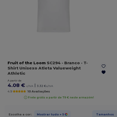
Fruit of the Loom
SC294
- Branco
- T-
Shirt Unisexo Atleta Valueweight
Athletic
A partir de
4.08 €
|
c/IVA
3.32 €
s/IVA
4.9
10 Avaliações
Frete grátis a partir de 79 € neste armazém!
Escolha a cor:
Mostrar tudo
+ 5
Tamanhos