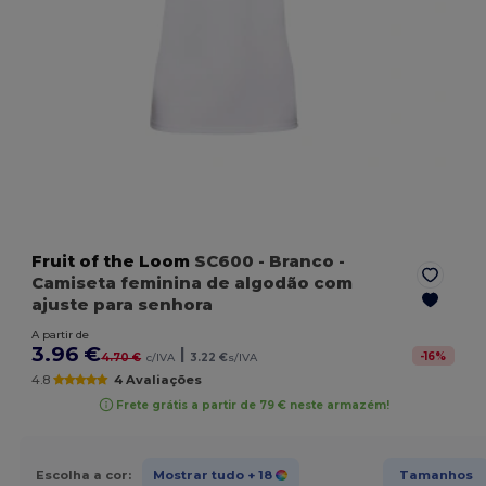
Fruit of the Loom
SC600
- Branco
-
Camiseta feminina de algodão com
ajuste para senhora
A partir de
3.96 €
|
-
16
%
4.70 €
c/IVA
3.22 €
s/IVA
4.8
4 Avaliações
Frete grátis a partir de 79 € neste armazém!
Escolha a cor:
Mostrar tudo
+ 18
Tamanhos