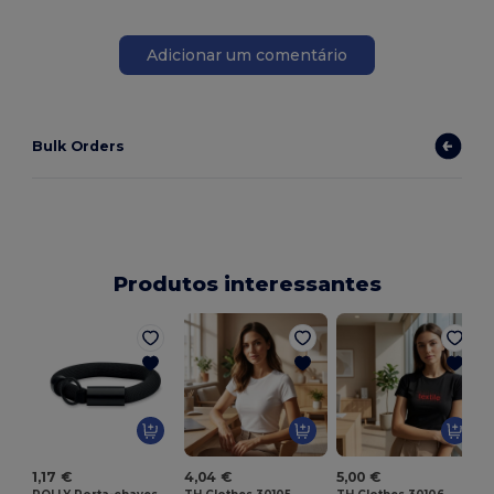
Adicionar um comentário
Bulk Orders
Produtos interessantes
T
1,17 €
4,04 €
5,00 €