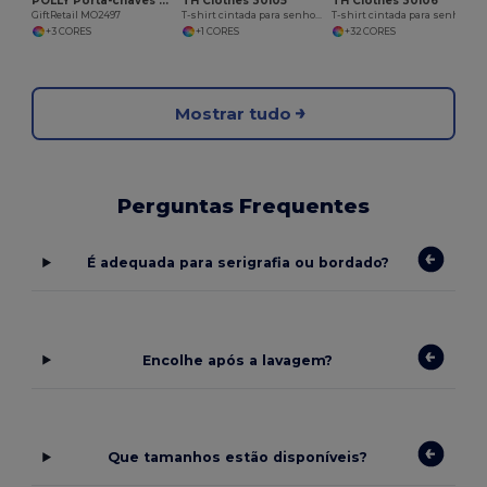
POLLY Porta-chaves flutuante
TH Clothes 30105
TH Clothes 30106
GiftRetail MO2497
T-shirt cintada para senhora em algodão. Cor branca
T-shirt cintada para senhora em algodão
+3 CORES
+1 CORES
+32 CORES
Mostrar tudo
Perguntas Frequentes
É adequada para serigrafia ou bordado?
Encolhe após a lavagem?
Que tamanhos estão disponíveis?