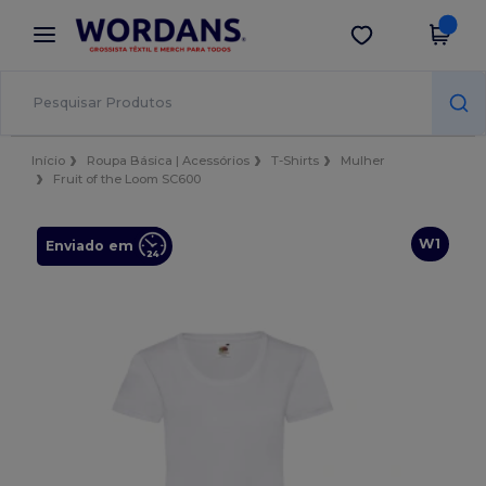
×
App Wordans
Obter app
Melhores preços na app!
Início
Roupa Básica | Acessórios
T-Shirts
Mulher
Fruit of the Loom SC600
W1
Enviado em