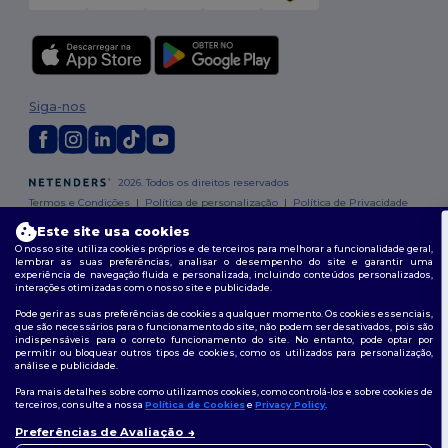
Siga-nos
2026. Todos os direitos reservados
Termos e Condições
|
Política de personalização
|
Política de Privacidade
|
Política de cookies
|
Mapa do Site
Este site usa cookies
O nosso site utiliza cookies próprios e de terceiros para melhorar a funcionalidade geral,
Tem 10€
lembrar as suas preferências, analisar o desempenho do site e garantir uma
experiência de navegação fluida e personalizada, incluindo conteúdos personalizados,
interações otimizadas com o nosso site e publicidade.
de desconto!
Pode gerir as suas preferências de cookies a qualquer momento. Os cookies essenciais,
que são necessários para o funcionamento do site, não podem ser desativados, pois são
indispensáveis para o correto funcionamento do site. No entanto, pode optar por
Para receber o seu desconto, diga-nos:
permitir ou bloquear outros tipos de cookies, como os utilizados para personalização,
?
para quem está a comprar
análise e publicidade.
Para mais detalhes sobre como utilizamos cookies, como controlá-los e sobre cookies de
terceiros, consulte a nossa
Política de Cookies
e
Privacy Policy
.
Pessoal
Preferências de Avaliação
👋
Olá