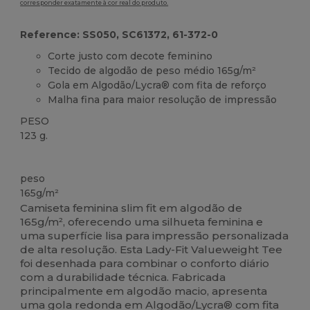
corresponder exatamente à cor real do produto.
Reference: SS050, SC61372, 61-372-0
Corte justo com decote feminino
Tecido de algodão de peso médio 165g/m²
Gola em Algodão/Lycra® com fita de reforço
Malha fina para maior resolução de impressão
PESO
123 g.
Customizável
peso
165g/m²
Camiseta feminina slim fit em algodão de
165g/m², oferecendo uma silhueta feminina e
uma superfície lisa para impressão personalizada
de alta resolução. Esta Lady-Fit Valueweight Tee
foi desenhada para combinar o conforto diário
com a durabilidade técnica. Fabricada
principalmente em algodão macio, apresenta
uma gola redonda em Algodão/Lycra® com fita