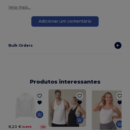
Veja mais...
Adicionar um comentário
Bulk Orders
Produtos interessantes
T
8,23 €
12,90 €
-36%