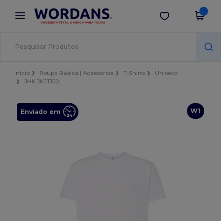
×
App Wordans
Obter app
Melhores preços na app!
Início
Roupa Básica | Acessórios
T-Shirts
Unisexo
JHK JKJT150
W1
Enviado em