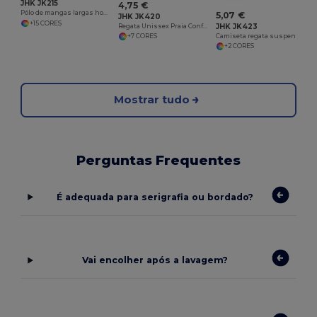
JHK JK215
4,75 €
Pólo de mangas largas homem
5,07 €
JHK JK420
+15 CORES
JHK JK423
Regata Unissex Praia Conforto e Estilo
Camiseta regata suspensa Saona
+7 CORES
+2 CORES
Mostrar tudo
Perguntas Frequentes
É adequada para serigrafia ou bordado?
Vai encolher após a lavagem?