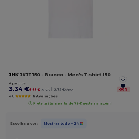
JHK
JKJT150
- Branco
- Men's T-shirt 150
A partir de
3.34 €
|
-
50
%
6.63 €
c/IVA
2.72 €
s/IVA
4.8
6 Avaliações
Frete grátis a partir de 79 € neste armazém!
Escolha a cor:
Mostrar tudo
+ 24