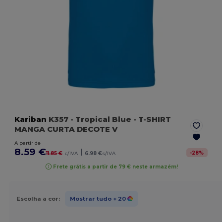
Kariban
K357
- Tropical Blue
- T-SHIRT
MANGA CURTA DECOTE V
A partir de
8.59 €
|
-
28
%
11.85 €
c/IVA
6.98 €
s/IVA
Frete grátis a partir de 79 € neste armazém!
Escolha a cor:
Mostrar tudo
+ 20