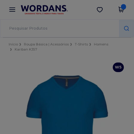
×
App Wordans
Obter app
Melhores preços na app!
Início
Roupa Básica | Acessórios
T-Shirts
Homens
Kariban K357
W5