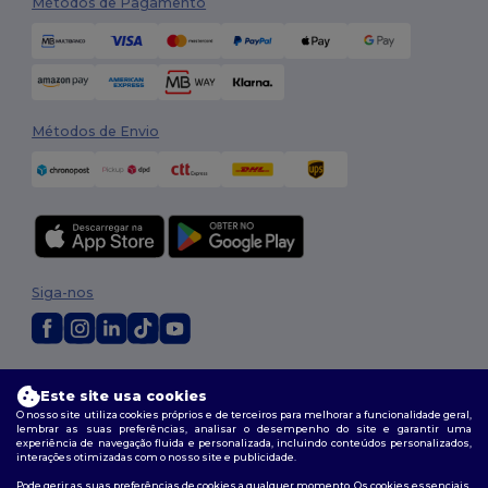
Métodos de Pagamento
Métodos de Envio
Siga-nos
2026. Todos os direitos reservados
Este site usa cookies
Termos e Condições
|
Política de personalização
|
Política de Privacidade
|
Política de cookies
|
Mapa do Site
O nosso site utiliza cookies próprios e de terceiros para melhorar a funcionalidade geral,
lembrar as suas preferências, analisar o desempenho do site e garantir uma
experiência de navegação fluida e personalizada, incluindo conteúdos personalizados,
interações otimizadas com o nosso site e publicidade.
Pode gerir as suas preferências de cookies a qualquer momento. Os cookies essenciais,