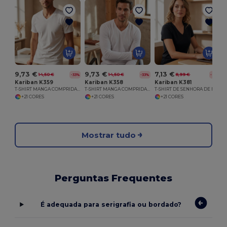
9,73 €
9,73 €
7,13 €
14,50 €
14,50 €
8,99 €
-33%
-33%
-21%
Kariban K359
Kariban K358
Kariban K381
T-SHIRT MANGA COMPRIDA DECOTE REDONDO
T-SHIRT MANGA COMPRIDA E DECOTE V
T-SHIRT DE SENHORA DE MANGA CURTA E DECOTE V
+21 CORES
+21 CORES
+21 CORES
Mostrar tudo
Perguntas Frequentes
É adequada para serigrafia ou bordado?