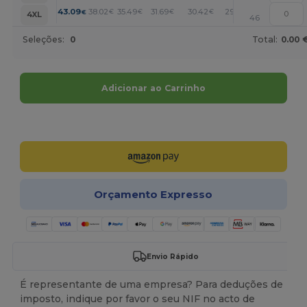
+
43.09
38.02
35.49
31.69
30.42
29.15
€
€
€
€
€
€
4XL
46
Seleções:
0
Total:
0.00 
Adicionar ao Carrinho
Personalize-o!
Orçamento Expresso
Envio Rápido
É representante de uma empresa? Para deduções de
imposto, indique por favor o seu NIF no acto de