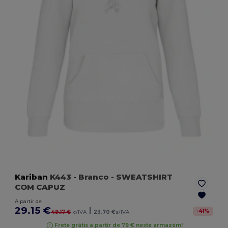
Kariban
K443
- Branco
- SWEATSHIRT
COM CAPUZ
A partir de
29.15 €
|
-
41
%
49.17 €
c/IVA
23.70 €
s/IVA
Frete grátis a partir de 79 € neste armazém!