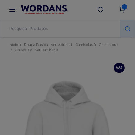
×
App Wordans
Obter app
Melhores preços na app!
Início
Roupa Básica | Acessórios
Camisolas
Com capuz
Unisexo
Kariban K443
W5