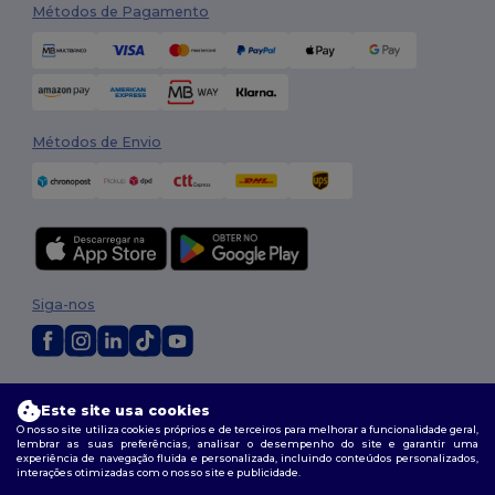
Métodos de Pagamento
Métodos de Envio
Siga-nos
2026. Todos os direitos reservados
Este site usa cookies
Termos e Condições
|
Política de personalização
|
Política de Privacidade
|
Política de cookies
|
Mapa do Site
O nosso site utiliza cookies próprios e de terceiros para melhorar a funcionalidade geral,
lembrar as suas preferências, analisar o desempenho do site e garantir uma
experiência de navegação fluida e personalizada, incluindo conteúdos personalizados,
interações otimizadas com o nosso site e publicidade.