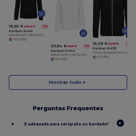
18,58 €
29,42 €
-37%
Kariban K446
SWEATSHIRT COM CAPUZ EM CONTRASTE
+22 CORES
18,38 €
25,97 €
-29%
30,84 €
55,57 €
-45%
Kariban K438
Kariban K444
Casaco de algodão leve com capuz
SWEATSHIRT COM FECHO INTEIRO E CAPUZ
+6 CORES
+8 CORES
Mostrar tudo
Perguntas Frequentes
É adequada para serigrafia ou bordado?