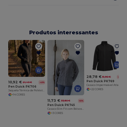
Produtos interessantes
28,78 €
51,90 €
-45%
Pen Duick PK769
10,92 €
21,40 €
-49%
Casaco Impermeável Atlantic com Membrana Respirável
Pen Duick PK706
+22 CORES
Jaqueta Térmica de Poliéster Resistente
+14 CORES
11,73 €
33,80 €
-65%
Pen Duick PK745
Casaco Slim Fit com Bolsos Zíper
+3 CORES