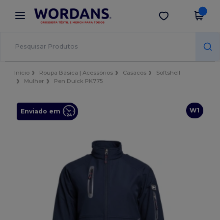
×
App Wordans
Obter app
Melhores preços na app!
Início
Roupa Básica | Acessórios
Casacos
Softshell
Mulher
Pen Duick PK775
W1
Enviado em