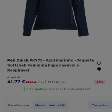
Pen Duick
PK775
- Azul marinho
- Jaqueta
Softshell Feminina Impermeável e
Respirável
A partir de
41.77 €
|
-
43
%
73.80 €
c/IVA
33.96 €
s/IVA
Frete grátis a partir de 79 € neste armazém!
Escolha a cor:
Mostrar tudo
+ 4
Tamanhos