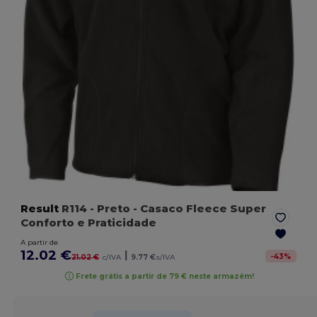
Result
R114
- Preto
- Casaco Fleece Super
Conforto e Praticidade
A partir de
12.02 €
|
-
43
%
21.02 €
c/IVA
9.77 €
s/IVA
Frete grátis a partir de 79 € neste armazém!