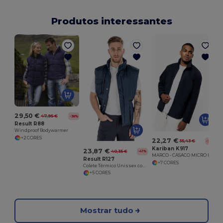
Produtos interessantes
29,50 €
47,95 €
-38%
Result R88
Windproof Bodywarmer
+2 CORES
22,27 €
35,43 €
-37%
Kariban K917
23,87 €
40,35 €
-41%
MARCO - CASACO MICRO POLAR
Result R127
+7 CORES
Colete Térmico Unissex com Proteção Climática
+5 CORES
Mostrar tudo