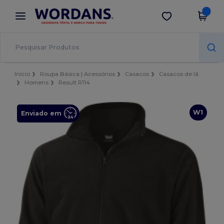
×
App Wordans
Obter app
Melhores preços na app!
Início
Roupa Básica | Acessórios
Casacos
Casacos de lã
Homens
Result R114
W1
Enviado em