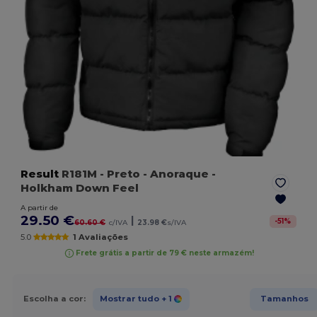
Result
R181M
- Preto
- Anoraque -
Holkham Down Feel
A partir de
29.50 €
|
-
51
%
60.60 €
c/IVA
23.98 €
s/IVA
5.0
1 Avaliações
Frete grátis a partir de 79 € neste armazém!
Escolha a cor:
Mostrar tudo
+ 1
Tamanhos