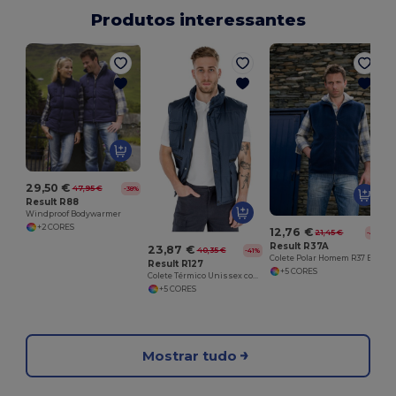
Produtos interessantes
29,50 €
47,95 €
-38%
Result R88
Windproof Bodywarmer
+2 CORES
12,76 €
21,45 €
-41%
Result R37A
23,87 €
40,35 €
-41%
Colete Polar Homem R37 Bodywarmer
Result R127
+5 CORES
Colete Térmico Unissex com Proteção Climática
+5 CORES
Mostrar tudo