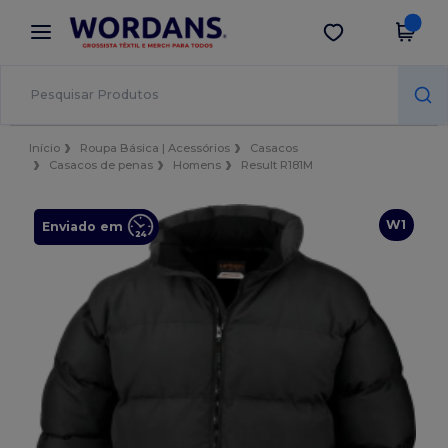
×
App Wordans
Obter app
Melhores preços na app!
Início
Roupa Básica | Acessórios
Casacos
Casacos de penas
Homens
Result R181M
W1
Enviado em