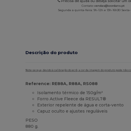
Precisa de ajuda ou deseja solicitar um 
Contato
vendas@wordans.pt
Segunda a quinta-feira: 9h-12h e 13h-16h30 Sexta-f
Descrição do produto
Note-se que, devido à calibração do ecrã, a cor da imagem do produto pode não c
Reference: RE88A, R88A, RS088
Isolamento térmico de 150g/m²
Forro Active Fleece da RESULT®
Exterior repelente de água e corta-vento
Capuz oculto e ajustes reguláveis
PESO
880 g.