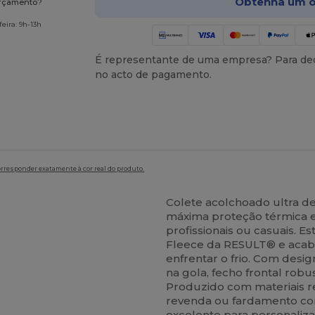
Obtenha um o
orçamento?
eira: 9h-13h
É representante de uma empresa? Para ded
no acto de pagamento.
orresponder exatamente à cor real do produto.
Colete acolchoado ultra d
máxima proteção térmica e
profissionais ou casuais. E
Fleece da RESULT® e acab
enfrentar o frio. Com desi
na gola, fecho frontal robu
Produzido com materiais r
revenda ou fardamento cor
excelente para personaliz