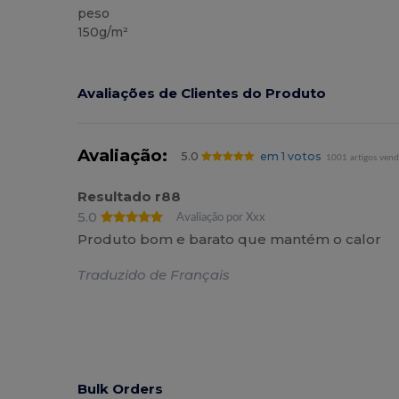
peso
150g/m²
Avaliações de Clientes do Produto
Avaliação:
5.0
em 1 votos
1001 artigos vend
Resultado r88
5.0
Avaliação por Xxx
Produto bom e barato que mantém o calor
Traduzido de Français
Bulk Orders