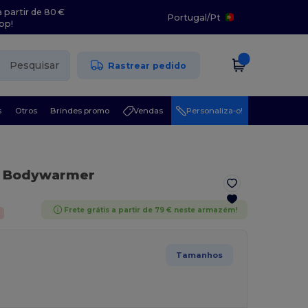
 partir de 80 €
Portugal
/
Pt
pp!
Pesquisar
Rastrear pedido
s
Otros
Brindes promo
Vendas
Personaliza-o!
f Bodywarmer
Frete grátis a partir de 79 € neste armazém!
Tamanhos