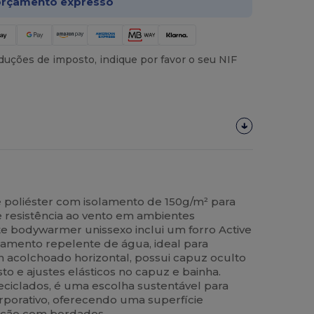
rçamento expresso
uções de imposto, indique por favor o seu NIF
e poliéster com isolamento de 150g/m² para
 resistência ao vento em ambientes
ste bodywarmer unissexo inclui um forro Active
amento repelente de água, ideal para
gn acolchoado horizontal, possui capuz oculto
sto e ajustes elásticos no capuz e bainha.
eciclados, é uma escolha sustentável para
porativo, oferecendo uma superfície
ação com bordados.