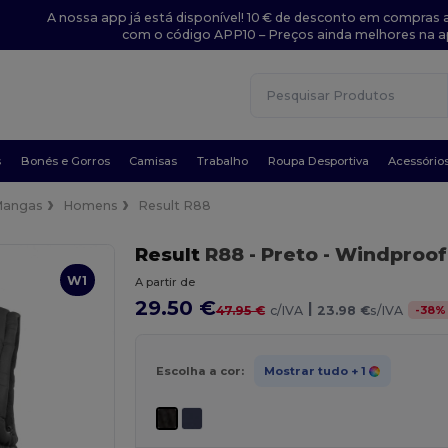
A nossa app já está disponível! 10 € de desconto em compras a
com o código APP10 – Preços ainda melhores na a
s
Bonés e Gorros
Camisas
Trabalho
Roupa Desportiva
Acessório
Mangas
Homens
Result R88
Result
R88
- Preto
- Windproo
W1
A partir de
29.50 €
|
-
38
%
47.95 €
c/IVA
23.98 €
s/IVA
Escolha a cor:
Mostrar tudo
+ 1