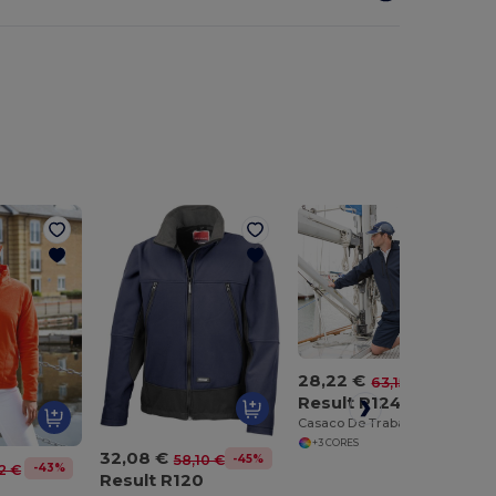
28,22 €
-55%
63,15 €
Result R124
Casaco De Trabalho - Ripstop Softshell
+3 CORES
32,08 €
-45%
58,10 €
-43%
2 €
Result R120
4