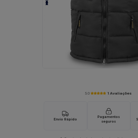
Solicite um orçamento personalizado par
5.0
1 Avaliações
Pagamentos
Envio Rápido
S
seguros