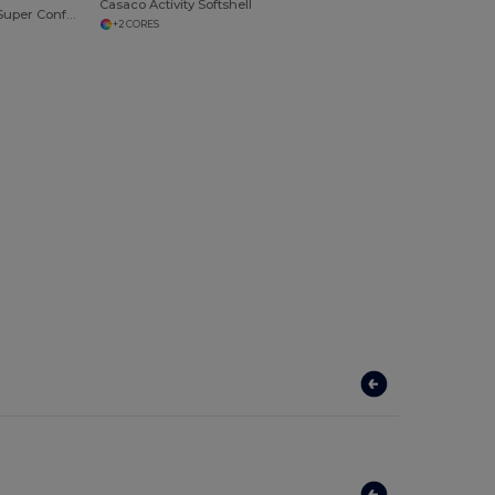
Casaco Activity Softshell
Casaco Fleece Super Conforto e Praticidade
+2 CORES