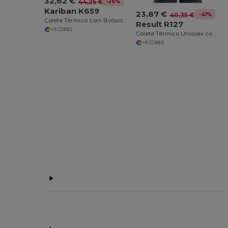
32,62 €
-26%
44,25 €
Kariban K659
23,87 €
-41%
40,35 €
Colete Térmico com Bolsos Funcionais e Forro Acolchoado
Result R127
+3 CORES
Colete Térmico Unissex com Proteção Climática
+5 CORES