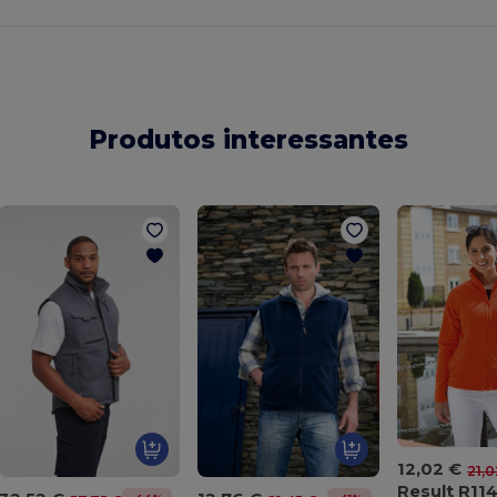
Produtos interessantes
12,02 €
21,0
Result R11