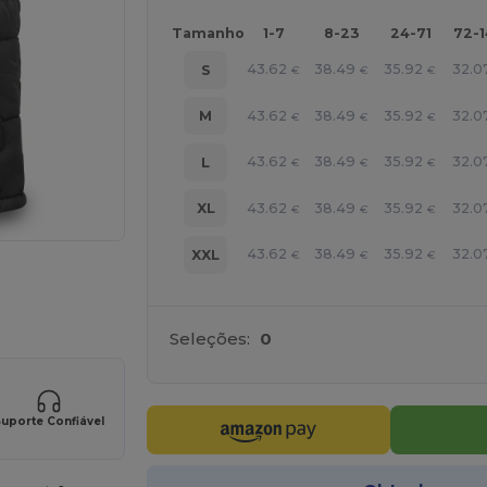
Tamanho
1-7
8-23
24-71
72-
43.62
38.49
35.92
32.0
S
€
€
€
43.62
38.49
35.92
32.0
M
€
€
€
43.62
38.49
35.92
32.0
L
€
€
€
43.62
38.49
35.92
32.0
XL
€
€
€
43.62
38.49
35.92
32.0
XXL
€
€
€
a os seus produtos
Seleções:
0
uporte Confiável