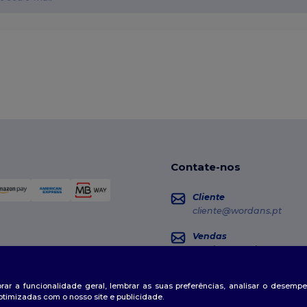
Contate-nos
Cliente
cliente@wordans.pt
Vendas
vendas@wordans.pt
Seguimento da Encome
horar a funcionalidade geral, lembrar as suas preferências, analisar o desem
otimizadas com o nosso site e publicidade.