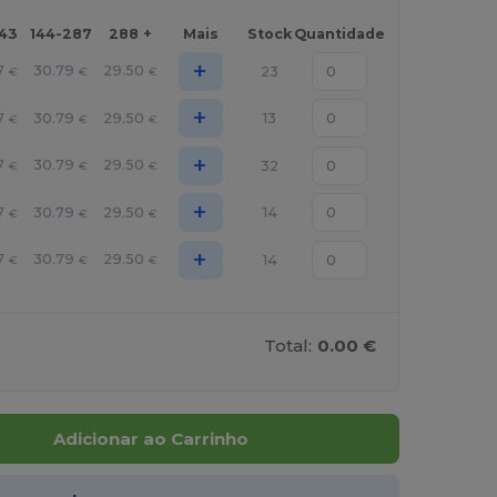
143
144-287
288 +
Mais
Stock
Quantidade
+
7
30.79
29.50
23
€
€
€
+
7
30.79
29.50
13
€
€
€
+
7
30.79
29.50
32
€
€
€
+
7
30.79
29.50
14
€
€
€
+
7
30.79
29.50
14
€
€
€
Total:
0.00 €
Adicionar ao Carrinho