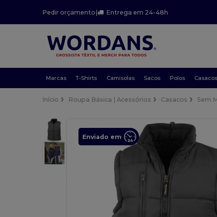
Pedir orçamento
|
Entrega em 24-48h
Marcas
T-Shirts
Camisolas
Sacos
Polos
Casaco
Início
Roupa Básica | Acessórios
Casacos
Sem 
Enviado em