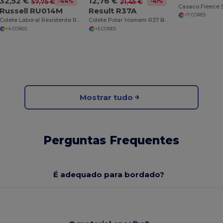
32,52 €
12,76 €
-44%
-41%
57,75 €
21,45 €
Russell RU014M
Result R37A
+7 CORES
Colete Laboral Resistente R014M Workwear
Colete Polar Homem R37 Bodywarmer
+4 CORES
+5 CORES
Mostrar tudo
Perguntas Frequentes
É adequado para bordado?