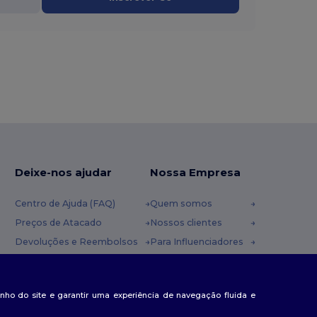
Deixe-nos ajudar
Nossa Empresa
Centro de Ajuda (FAQ)
Quem somos
Preços de Atacado
Nossos clientes
Devoluções e Reembolsos
Para Influenciadores
Glossário
Contate-nos
Métodos de Envio
Blog
nda
penho do site e garantir uma experiência de navegação fluida e
Cupons
Centro de Carreiras