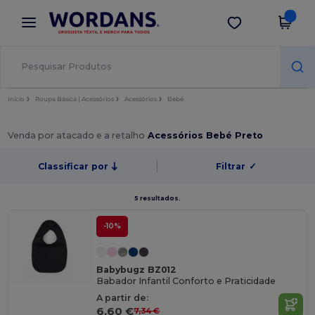
×
App Wordans
Obter app
Melhores preços na app!
Início
Roupa Básica | Acessórios
Acessórios
Bebé
Venda por atacado e a retalho
Acessórios Bebé Preto
Classificar por
Filtrar
✓
5 resultados.
-10%
Babybugz BZ012
Babador Infantil Conforto e Praticidade
A partir de:
6,60 €
7,34 €