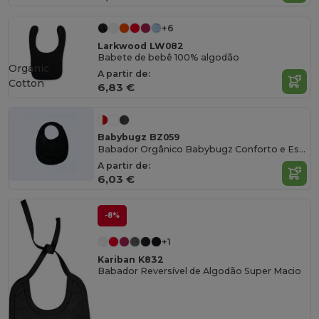
+6
Larkwood LW082
Babete de bebê 100% algodão
Organic
A partir de:
Cotton
6,83 €
Babybugz BZ059
Babador Orgânico Babybugz Conforto e Estilo
A partir de:
6,03 €
-8%
+1
Kariban K832
Babador Reversível de Algodão Super Macio