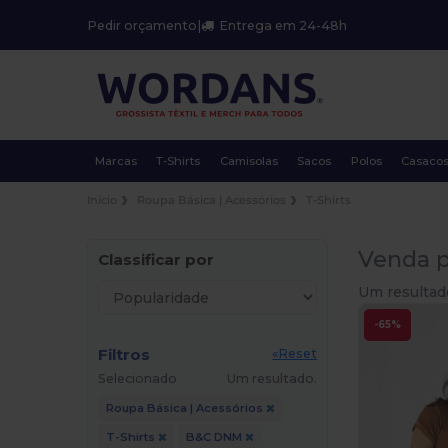
Pedir orçamento
|
Entrega em 24-48h
Marcas
T-Shirts
Camisolas
Sacos
Polos
Casaco
Início
Roupa Básica | Acessórios
T-Shirts
Venda p
Classificar por
Um resultad
-65%
Filtros
«Reset
Selecionado
Um resultado.
Roupa Básica | Acessórios
T-Shirts
B&C DNM