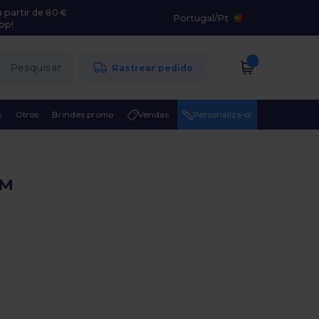
 partir de 80 €
Portugal
/
Pt
pp!
Pesquisar
Rastrear pedido
s
Otros
Brindes promo
Vendas
Personaliza-o!
NM