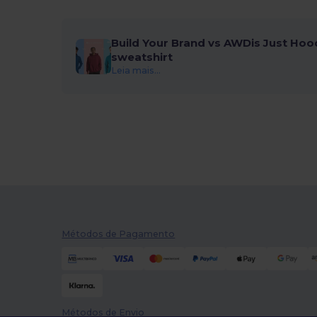
iDeal Basic Brand
(13)
Build Your Brand vs AWDis Just Hoo
JHK
(38)
sweatshirt
Leia mais...
Just Cool
(16)
Just T's
(8)
Kariban
(92)
Kariban Premium
(10)
Karlowsky
(1)
Larkwood
(8)
Lee
(2)
Métodos de Pagamento
Les Filosophes
(2)
Malfini
(92)
Malfini Premium
(18)
Métodos de Envio