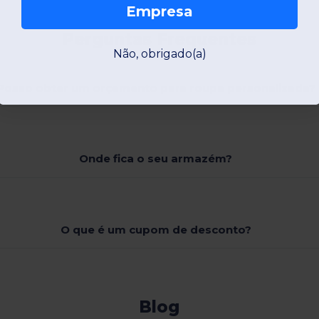
Empresa
Perguntas Frequentes
Não, obrigado(a)
Posso obter um orçamento para roupa personalizada?
Onde fica o seu armazém?
O que é um cupom de desconto?
Blog