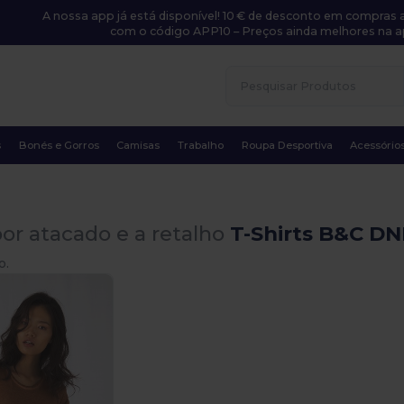
A nossa app já está disponível! 10 € de desconto em compras a
com o código APP10 – Preços ainda melhores na a
s
Bonés e Gorros
Camisas
Trabalho
Roupa Desportiva
Acessório
or atacado e a retalho
T-Shirts B&C D
o.