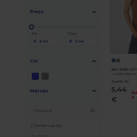
Preço
De
Para
€
€
Cor
B&C DNM CGT
T-SHIRT DNM P
A partir de:
5,44
Marcas
15,
€
€
Armor Lux
(4)
ATF
(4)