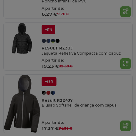
Poncho infantil de PVC
A partir de:
6,27 €
9,70 €
-41%
RESULT R233J
Jaqueta Refletiva Compacta com Capuz
A partir de:
19,23 €
32,50 €
-49%
Result R224JY
Blusão Softshell de criança com capuz
A partir de:
17,37 €
34,38 €