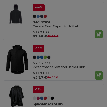
-44%
B&C BC651
Casaco Com Capuz Soft-Shell
A partir de:
33,38 €
59,96 €
-30%
Malfini 535
Performance Softshell Jacket Kids
A partir de:
45,27 €
64,86 €
-35%
Splashmacs SL019