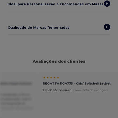
Ideal para Personalização e Encomendas em Massa
Qualidade de Marcas Renomadas
Avaliações dos clientes
★ ★ ★ ★ ★
-Vento Impermeável
REGATTA RGA735 - Kids' Softshell jacket
Excelente produto!
Traduzido de Français
 acabado, é fino e
z a descrição, mas é
e corresponde às
Traduzido de Español