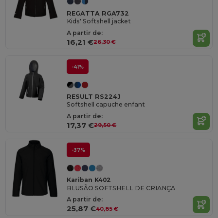
REGATTA RGA732
Kids' Softshell jacket
A partir de:
16,21 €
26,30 €
-41%
RESULT RS224J
Softshell capuche enfant
A partir de:
17,37 €
29,50 €
-37%
Kariban K402
BLUSÃO SOFTSHELL DE CRIANÇA
A partir de:
25,87 €
40,85 €