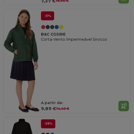
7,37 €
18,46 €
-31%
B&C CGSIRE
Corta-Vento Impermeável Sirocco
A partir de:
9,89 €
14,40 €
-38%