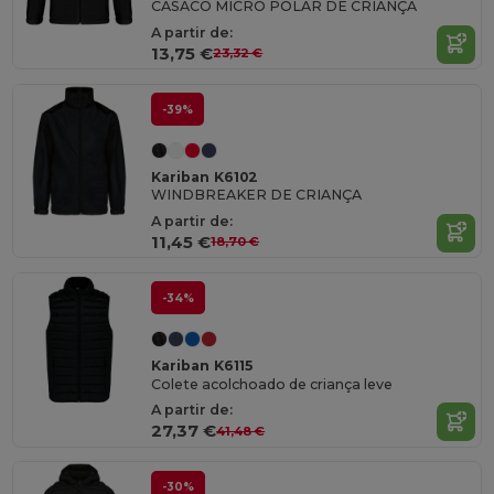
CASACO MICRO POLAR DE CRIANÇA
A partir de:
13,75 €
23,32 €
-39%
Kariban K6102
WINDBREAKER DE CRIANÇA
A partir de:
11,45 €
18,70 €
-34%
Kariban K6115
Colete acolchoado de criança leve
A partir de:
27,37 €
41,48 €
-30%