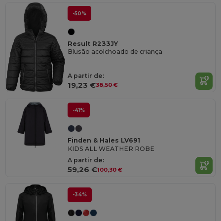
-50%
Result R233JY
Blusão acolchoado de criança
A partir de:
19,23 €
38,50 €
-41%
Finden & Hales LV691
KIDS ALL WEATHER ROBE
A partir de:
59,26 €
100,30 €
-34%