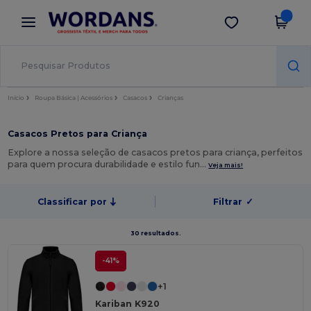
×
App Wordans
Obter app
Melhores preços na app!
Início
Roupa Básica | Acessórios
Casacos
Crianças
Casacos Pretos para Criança
Explore a nossa seleção de casacos pretos para criança, perfeitos
para quem procura durabilidade e estilo fun…
Veja mais!
Classificar por
Filtrar
✓
30 resultados.
-41%
+1
Kariban K920