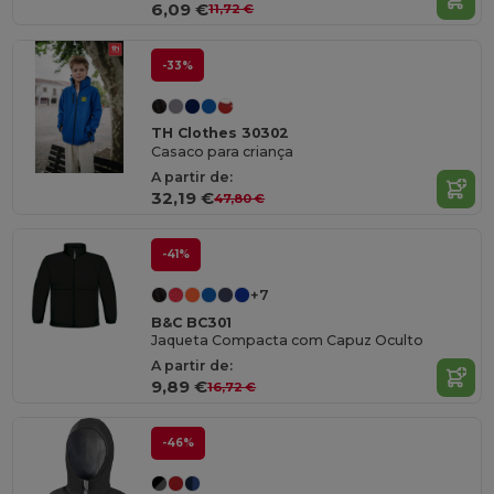
6,09 €
11,72 €
-33%
TH Clothes 30302
Casaco para criança
A partir de:
32,19 €
47,80 €
-41%
+7
B&C BC301
Jaqueta Compacta com Capuz Oculto
A partir de:
9,89 €
16,72 €
-46%