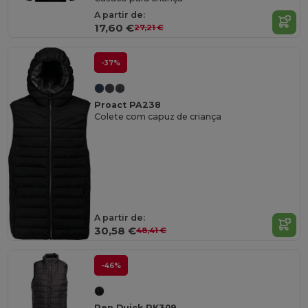
A partir de:
17,60 €
27,21 €
-37%
Proact PA238
Colete com capuz de criança
A partir de:
30,58 €
48,41 €
-46%
Pen Duick PK309