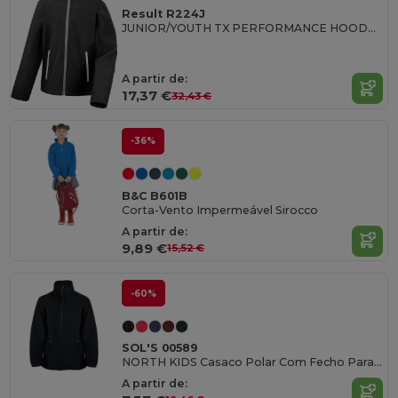
Result R224J
JUNIOR/YOUTH TX PERFORMANCE HOODED SOFT SHELL JACKET
A partir de:
17,37 €
32,43 €
-36%
B&C B601B
Corta-Vento Impermeável Sirocco
A partir de:
9,89 €
15,52 €
-60%
SOL'S 00589
NORTH KIDS Casaco Polar Com Fecho Para Criança
A partir de: