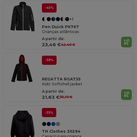
-45%
+1
Pen Duick PK767
Crianças atlânticas
A partir de:
23,46 €
42,40 €
-38%
REGATTA RGA735
Kids' Softshell jacket
A partir de:
21,63 €
35,10 €
-35%
TH Clothes 30294
Casaco para criança