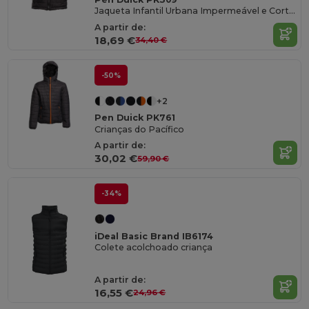
Jaqueta Infantil Urbana Impermeável e Cortavento
A partir de:
18,69 €
34,40 €
-50%
+2
Pen Duick PK761
Crianças do Pacífico
A partir de:
30,02 €
59,90 €
-34%
iDeal Basic Brand IB6174
Colete acolchoado criança
A partir de:
16,55 €
24,96 €