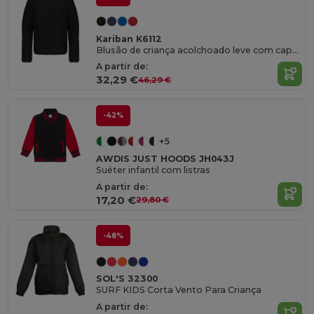
Kariban K6112
Blusão de criança acolchoado leve com capuz
A partir de:
32,29 €
46,29 €
-42%
+5
AWDIS JUST HOODS JH043J
Suéter infantil com listras
A partir de:
17,20 €
29,80 €
-48%
SOL'S 32300
SURF KIDS Corta Vento Para Criança
A partir de: