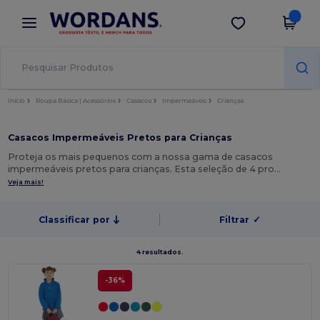
×
App Wordans
Obter app
Melhores preços na app!
Início
Roupa Básica | Acessórios
Casacos
Impermeáveis
Crianças
Casacos Impermeáveis Pretos para Crianças
Proteja os mais pequenos com a nossa gama de casacos
impermeáveis pretos para crianças. Esta seleção de 4 pro…
Veja mais!
Classificar por
Filtrar
✓
4 resultados.
-36%