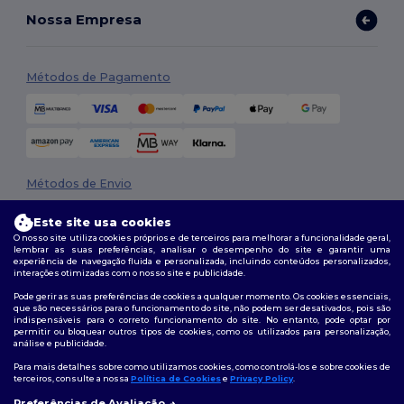
Nossa Empresa
Métodos de Pagamento
Métodos de Envio
Este site usa cookies
O nosso site utiliza cookies próprios e de terceiros para melhorar a funcionalidade geral,
lembrar as suas preferências, analisar o desempenho do site e garantir uma
experiência de navegação fluida e personalizada, incluindo conteúdos personalizados,
interações otimizadas com o nosso site e publicidade.
Pode gerir as suas preferências de cookies a qualquer momento. Os cookies essenciais,
que são necessários para o funcionamento do site, não podem ser desativados, pois são
Siga-nos
indispensáveis para o correto funcionamento do site. No entanto, pode optar por
permitir ou bloquear outros tipos de cookies, como os utilizados para personalização,
análise e publicidade.
Para mais detalhes sobre como utilizamos cookies, como controlá-los e sobre cookies de
terceiros, consulte a nossa
Política de Cookies
e
Privacy Policy
.
2026. Todos os direitos reservados
Preferências de Avaliação
Termos e Condições
|
Política de personalização
|
Política de Privacidade