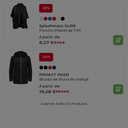
-35%
Splashmacs SL019
Poncho infantil de PVC
A partir de:
6,27 €
9,70 €
-34%
PROACT PA251
Blusão de chuva de criança
A partir de:
19,38 €
29,24 €
Exibindo Todos Os Produtos.