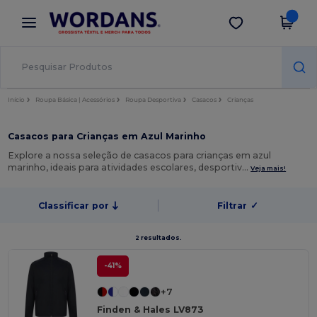
×
App Wordans
Obter app
Melhores preços na app!
Início
Roupa Básica | Acessórios
Roupa Desportiva
Casacos
Crianças
Casacos para Crianças em Azul Marinho
Explore a nossa seleção de casacos para crianças em azul
marinho, ideais para atividades escolares, desportiv…
Veja mais!
Classificar por
Filtrar
✓
2 resultados.
-41%
+7
Finden & Hales LV873