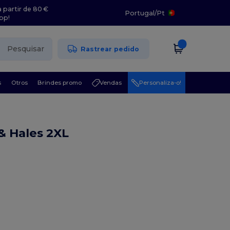
 partir de 80 €
Portugal
/
Pt
pp!
Pesquisar
Rastrear pedido
s
Otros
Brindes promo
Vendas
Personaliza-o!
& Hales 2XL