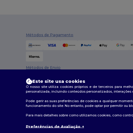
Tee Jays
(27)
Tombo
(6)
Tricorp
(1)
Métodos de Pagamento
Velilla
(2)
WK. Designed To Work
(11)
Métodos de Envio
Este site usa cookies
O nosso site utiliza cookies próprios e de terceiros para mel
personalizada, incluindo conteúdos personalizados, interações 
Pode gerir as suas preferências de cookies a qualquer momento
funcionamento do site. No entanto, pode optar por permitir ou bl
2026. Todos os direitos reservados
Para mais detalhes sobre como utilizamos cookies, como control
Termos e Condições
|
Política de personalização
|
Polí
Preferências de Avaliação