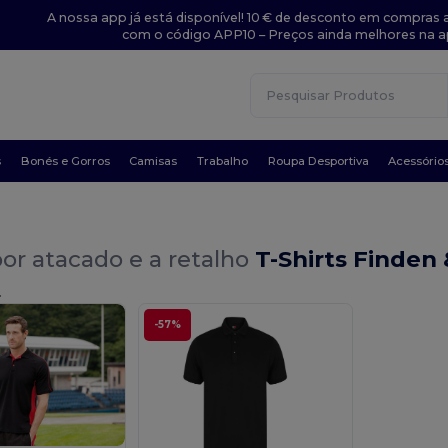
A nossa app já está disponível! 10 € de desconto em compras a
com o código APP10 – Preços ainda melhores na a
s
Bonés e Gorros
Camisas
Trabalho
Roupa Desportiva
Acessório
or atacado e a retalho
T-Shirts Finden 
.
-57%