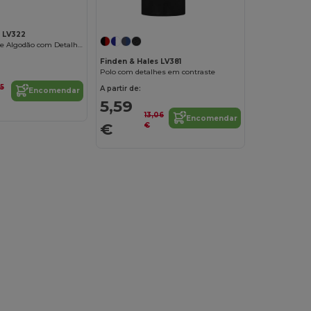
s LV322
Polo Esportivo de Algodão com Detalhes Contrastantes
Finden & Hales LV381
Polo com detalhes em contraste
55
A partir de:
Encomendar
5,59
13,06
Encomendar
€
€