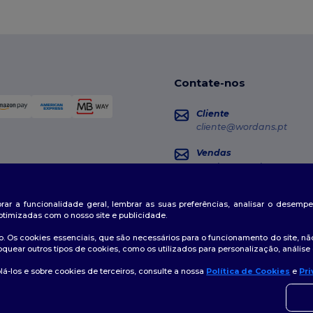
Contate-nos
Cliente
cliente@wordans.pt
Vendas
vendas@wordans.pt
Seguimento da Encome
horar a funcionalidade geral, lembrar as suas preferências, analisar o desem
otimizadas com o nosso site e publicidade.
. Os cookies essenciais, que são necessários para o funcionamento do site, não
oquear outros tipos de cookies, como os utilizados para personalização, análise 
á-los e sobre cookies de terceiros, consulte a nossa
Política de Cookies
e
Pri
👋
O
tica de Privacidade
|
Política de cookies
|
Mapa do Site
Se ti
momen