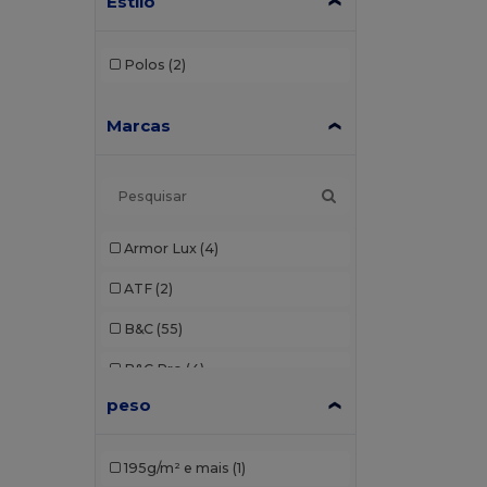
Estilo
Polos
(2)
Marcas
Armor Lux
(4)
ATF
(2)
B&C
(55)
B&C Pro
(4)
peso
Bella+Canvas
(6)
Build Your Brand
(20)
195g/m² e mais
(1)