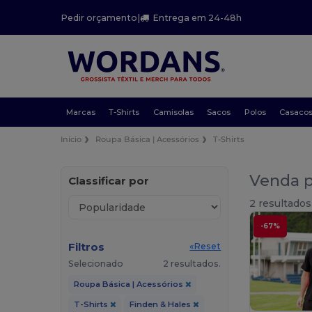
Pedir orçamento
|
Entrega em 24-48h
Marcas
T-Shirts
Camisolas
Sacos
Polos
Casaco
Início
Roupa Básica | Acessórios
T-Shirts
Venda p
Classificar por
2 resultados
-67%
Filtros
«Reset
Selecionado
2 resultados.
Roupa Básica | Acessórios
T-Shirts
Finden & Hales