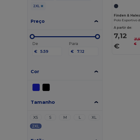
2XL
Finden & Hale
Preço
A partir de:
7,12
21,
De
Para
€
€
€
€
Cor
Tamanho
XS
S
M
L
XL
2XL