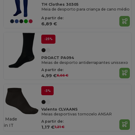
TH Clothes 30305
Meia de desporto para criança de cano médio
A partir de:
6,89 €
-25%
PROACT PA094
Meias de desporto antiderrapantes unissexo
A partir de:
4,99 €
6,66 €
-3%
Valento CLVAANS
Meias desportivas tornozelo ANSAR
Made
A partir de:
in
IT
1,17 €
1,21 €