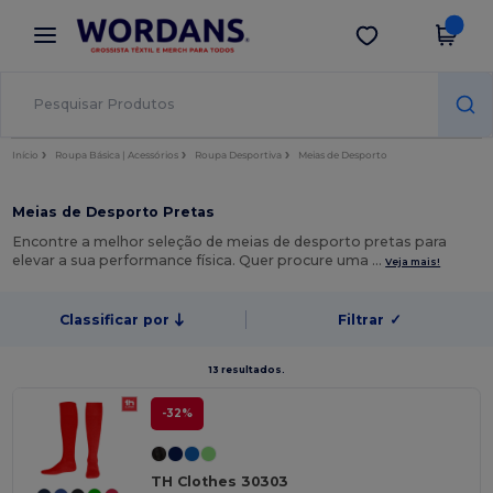
×
App Wordans
Obter app
Melhores preços na app!
Início
Roupa Básica | Acessórios
Roupa Desportiva
Meias de Desporto
Meias de Desporto Pretas
Encontre a melhor seleção de meias de desporto pretas para
elevar a sua performance física. Quer procure uma …
Veja mais!
Classificar por
Filtrar
✓
13 resultados.
-32%
TH Clothes 30303