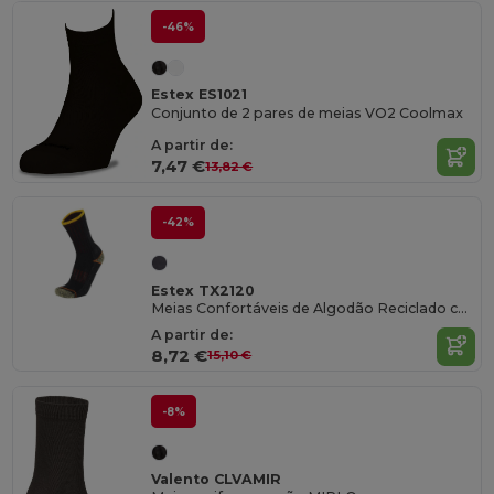
-46%
Estex ES1021
Conjunto de 2 pares de meias VO2 Coolmax
A partir de:
7,47 €
13,82 €
-42%
Estex TX2120
Meias Confortáveis de Algodão Reciclado com Fivela
A partir de:
8,72 €
15,10 €
-8%
Valento CLVAMIR