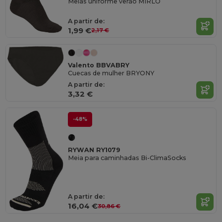
Meias uniforme verão MIRLO
A partir de:
1,99 €
2,17 €
Valento BBVABRY
Cuecas de mulher BRYONY
A partir de:
3,32 €
-48%
RYWAN RY1079
Meia para caminhadas Bi-ClimaSocks
A partir de:
16,04 €
30,86 €