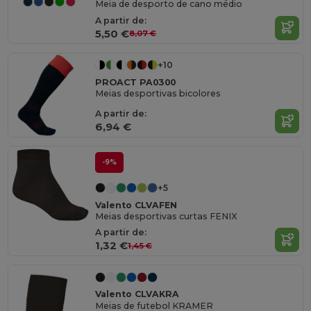
Meia de desporto de cano médio
A partir de:
5,50 €
8,07 €
+10
PROACT PA0300
Meias desportivas bicolores
A partir de:
6,94 €
-9%
+5
Valento CLVAFEN
Meias desportivas curtas FENIX
A partir de:
1,32 €
1,45 €
Valento CLVAKRA
Meias de futebol KRAMER