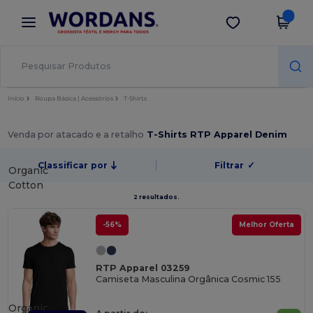
×
App Wordans
Obter app
Melhores preços na app!
Início
Roupa Básica | Acessórios
T-Shirts
Venda por atacado e a retalho
T-Shirts RTP Apparel Denim
Classificar por
Filtrar
✓
Organic
Cotton
2 resultados.
-56%
Melhor Oferta
RTP Apparel 03259
Camiseta Masculina Orgânica Cosmic 155
Organic