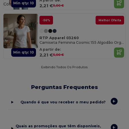
A partir de:
Min qty: 10
Cotton
2,21 €
5,00 €
-56%
Melhor Oferta
RTP Apparel 03260
Camiseta Feminina Cosmic 155 Algodão Orgânico
A partir de:
Min qty: 10
2,21 €
5,00 €
Exibindo Todos Os Produtos.
Perguntas Frequentes
Quando é que vou receber o meu pedido?
Quais as promoções que têm disponíveis,