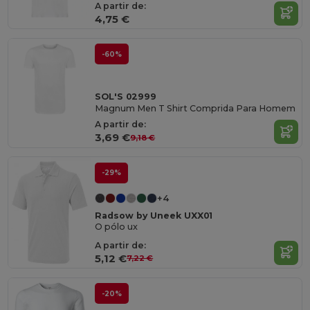
A partir de:
4,75 €
-60%
SOL'S 02999
Magnum Men T Shirt Comprida Para Homem
A partir de:
3,69 €
9,18 €
-29%
+4
Radsow by Uneek UXX01
O pólo ux
A partir de:
5,12 €
7,22 €
-20%