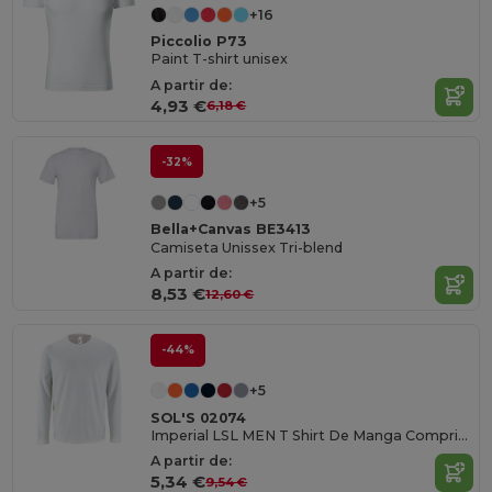
+16
Piccolio P73
Paint T-shirt unisex
A partir de:
4,93 €
6,18 €
-32%
+5
Bella+Canvas BE3413
Camiseta Unissex Tri-blend
A partir de:
8,53 €
12,60 €
-44%
+5
SOL'S 02074
Imperial LSL MEN T Shirt De Manga Comprida Para Homem
A partir de:
5,34 €
9,54 €