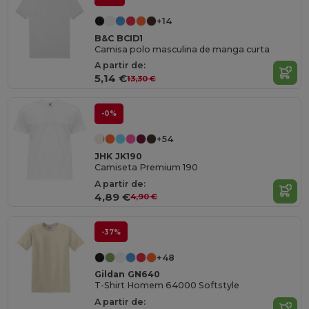
+14
B&C BCID1
Camisa polo masculina de manga curta
A partir de:
5,14 €
13,30 €
-0%
+54
JHK JK190
Camiseta Premium 190
A partir de:
4,89 €
4,90 €
-37%
+48
Gildan GN640
T-Shirt Homem 64000 Softstyle
A partir de: