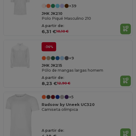
+39
JHK JK210
Polo Piqué Masculino 210
A partir de:
6,31 €
10,10 €
-36%
+9
JHK JK215
Pólo de mangas largas homem
A partir de:
8,23 €
12,90 €
+5
Radsow by Uneek UC320
Camiseta olímpica
A partir de: