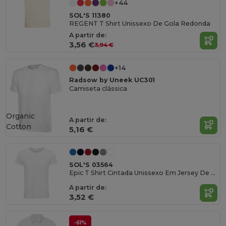
+44
SOL'S 11380
REGENT T Shirt Unissexo De Gola Redonda
A partir de:
3,56 €
3,94 €
+14
Radsow by Uneek UC301
Camiseta clássica
Organic
A partir de:
Cotton
5,16 €
SOL'S 03564
Epic T Shirt Cintada Unissexo Em Jersey De Gola Redonda
A partir de:
3,52 €
-61%