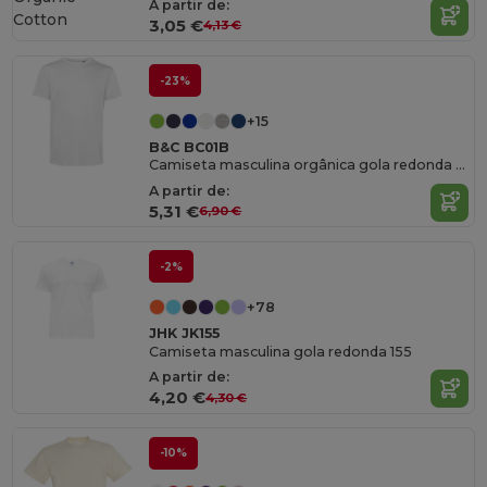
A partir de:
Cotton
3,05 €
4,13 €
-23%
+15
B&C BC01B
Camiseta masculina orgânica gola redonda 150
A partir de:
5,31 €
6,90 €
-2%
+78
JHK JK155
Camiseta masculina gola redonda 155
A partir de:
4,20 €
4,30 €
-10%