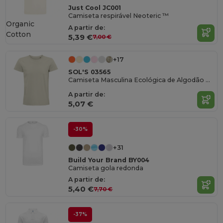
Just Cool JC001
Camiseta respirável Neoteric ™
Organic
A partir de:
Cotton
5,39 €
7,00 €
+17
SOL'S 03565
Camiseta Masculina Ecológica de Algodão Orgânico
A partir de:
5,07 €
-30%
+31
Build Your Brand BY004
Camiseta gola redonda
A partir de:
5,40 €
7,70 €
-37%