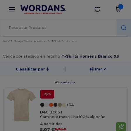
×
App Wordans
Obter app
Melhores preços na app!
Início
Roupa Básica | Acessórios
T-Shirts
Homens
Venda por atacado e a retalho
T-Shirts Homens Branco XS
Classificar por
Filtrar
✓
113 resultados.
-26%
+34
B&C BC03T
Camiseta masculina 100% algodão
A partir de:
5,07 €
6,90 €