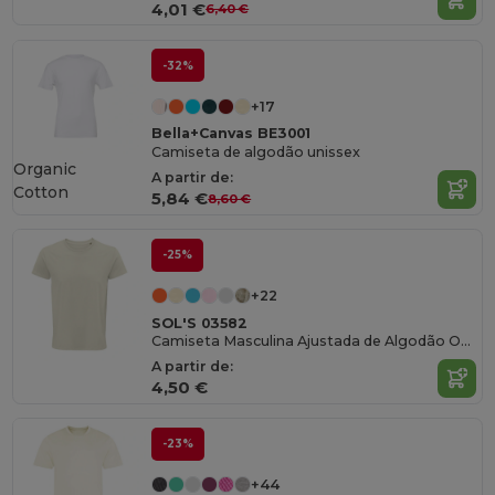
4,01 €
6,40 €
-32%
+17
Bella+Canvas BE3001
Camiseta de algodão unissex
Organic
A partir de:
Cotton
5,84 €
8,60 €
-25%
+22
SOL'S 03582
Camiseta Masculina Ajustada de Algodão Orgânico
A partir de:
4,50 €
-23%
+44