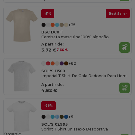
-51%
Best Seller
+35
B&C BC01T
Camiseta masculina 100% algodão
A partir de:
3,72 €
7,60 €
+62
SOL'S 11500
Imperial T Shirt De Gola Redonda Para Homem
A partir de:
4,82 €
-26%
+9
SOL'S 02995
Sprint T Shirt Unissexo Desportiva
Organic