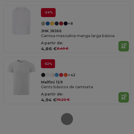
-24%
+8
JHK JK160
Camisa masculina manga larga básica
A partir de:
4,86 €
6,40 €
-52%
+42
Malfini 129
Gents básicos de camiseta
A partir de:
4,94 €
10,22 €