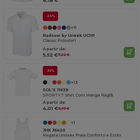
4,18 €
-24%
+11
Radsow by Uneek UC101
Classic Poloshirt
A partir de:
5,52 €
7,22 €
-35%
+13
SOL'S 11939
SPORTY T Shirt Com Manga Raglã
A partir de:
4,01 €
6,19 €
+1
JHK JK420
Regata Unissex Praia Conforto e Estilo