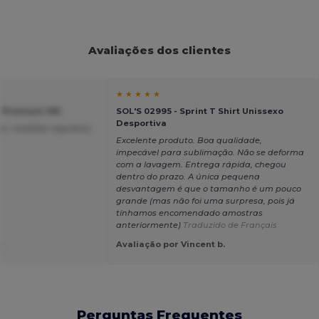
Avaliações dos clientes
★ ★ ★ ★ ★
a Premium 190
SOL'S 02995 - Sprint T Shirt Unissexo
Desportiva
s, medidas regulares
Excelente produto. Boa qualidade,
impecável para sublimação. Não se deforma
com a lavagem. Entrega rápida, chegou
dentro do prazo. A única pequena
desvantagem é que o tamanho é um pouco
grande (mas não foi uma surpresa, pois já
tínhamos encomendado amostras
anteriormente)
Traduzido de Français
.
Avaliação por Vincent b.
Perguntas Frequentes