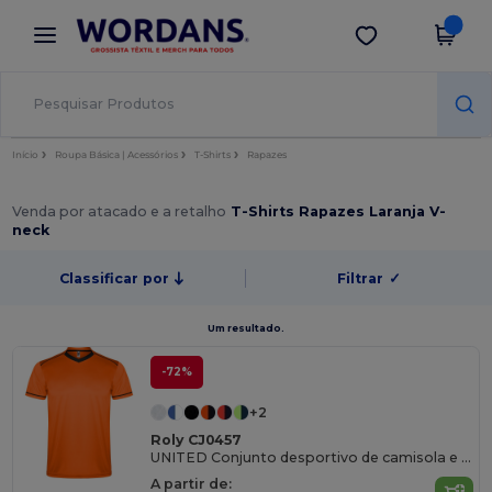
×
App Wordans
Obter app
Melhores preços na app!
Início
Roupa Básica | Acessórios
T-Shirts
Rapazes
Venda por atacado e a retalho
T-Shirts Rapazes Laranja V-
neck
Classificar por
Filtrar
✓
Um resultado.
-72%
+2
Roly CJ0457
UNITED Conjunto desportivo de camisola e calção
A partir de: