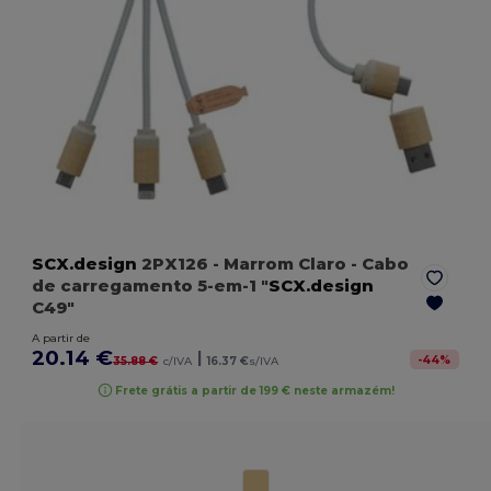
SCX.design
2PX126
- Marrom Claro
- Cabo
de carregamento 5-em-1 "
SCX.design
C49"
A partir de
20.14 €
|
-
44
%
35.88 €
c/IVA
16.37 €
s/IVA
Frete grátis a partir de 199 € neste armazém!