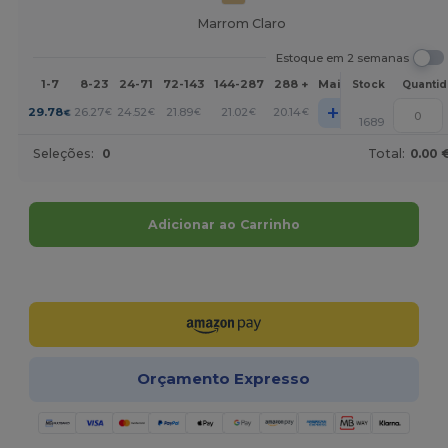
Marrom Claro
Estoque em 2 semanas
1-7
8-23
24-71
72-143
144-287
288 +
Mais
Stock
Quanti
+
29.78
26.27
24.52
21.89
21.02
20.14
€
€
€
€
€
€
1689
Seleções:
0
Total:
0.00 
Adicionar ao Carrinho
Personalize-o!
Orçamento Expresso