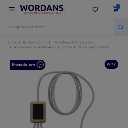
×
App Wordans
Obter app
Melhores preços na app!
Início
Brindes promo
Tecnologia & Acessórios
Acessórios para telemóvel
Cabos
SCX.design 2PX126
W32
Enviado em