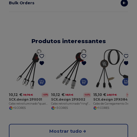
Bulk Orders
Produtos interessantes
10,12 €
10,12 €
15,10 €
19,76 €
18,11 €
28,17 €
-49%
-44%
-46%
SCX.design 2PX001
SCX.design 2PX002
SCX.design 2PX084
Cabo retroiluminado "quatro" "SCX.design C15"
Cabo retroiluminado "ring" "SCX.design C16"
Cabo de Carregamento 3-em-1 com Logo Luminoso e Bambu
+5 CORES
+3 CORES
+1 CORES
Mostrar tudo