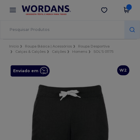
×
App Wordans
Obter app
Melhores preços na app!
Início
Roupa Básica | Acessórios
Roupa Desportiva
Calças & Calções
Calções
Homens
SOL'S 01175
W2
Enviado em