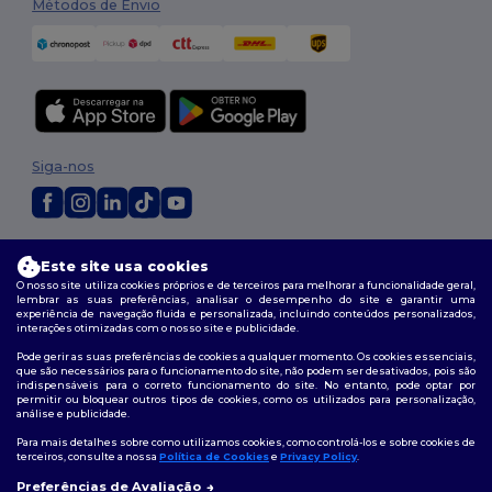
Métodos de Envio
Siga-nos
2026. Todos os direitos reservados
Este site usa cookies
Termos e Condições
|
Política de personalização
|
Política de Privacidade
O nosso site utiliza cookies próprios e de terceiros para melhorar a funcionalidade geral,
|
Política de cookies
|
Mapa do Site
lembrar as suas preferências, analisar o desempenho do site e garantir uma
experiência de navegação fluida e personalizada, incluindo conteúdos personalizados,
interações otimizadas com o nosso site e publicidade.
Pode gerir as suas preferências de cookies a qualquer momento. Os cookies essenciais,
que são necessários para o funcionamento do site, não podem ser desativados, pois são
indispensáveis para o correto funcionamento do site. No entanto, pode optar por
permitir ou bloquear outros tipos de cookies, como os utilizados para personalização,
análise e publicidade.
Para mais detalhes sobre como utilizamos cookies, como controlá-los e sobre cookies de
terceiros, consulte a nossa
Política de Cookies
e
Privacy Policy
.
Preferências de Avaliação
👋
Olá