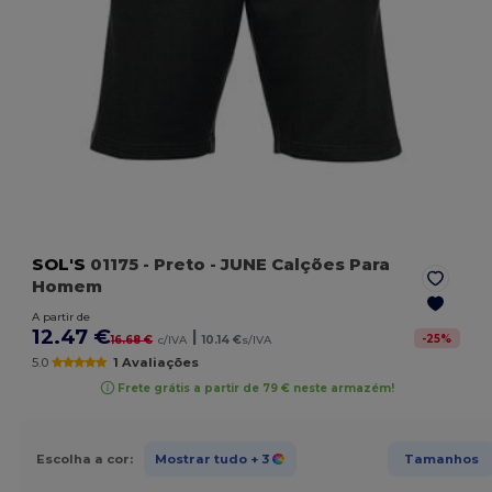
SOL'S
01175
- Preto
- JUNE Calções Para
Homem
A partir de
12.47 €
|
-
25
%
16.68 €
c/IVA
10.14 €
s/IVA
5.0
1 Avaliações
Frete grátis a partir de 79 € neste armazém!
Escolha a cor:
Mostrar tudo
+ 3
Tamanhos