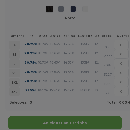
Preto
1-7
8-23
24-71
72-143
144-287
288 +
Mais
Tamanho
Stock
Quanti
+
20.79
18.70
16.63
14.55
13.51
12.47
€
€
€
€
€
€
S
421
+
20.79
18.70
16.63
14.55
13.51
12.47
€
€
€
€
€
€
M
2722
+
20.79
18.70
16.63
14.55
13.51
12.47
€
€
€
€
€
€
L
2084
+
20.79
18.70
16.63
14.55
13.51
12.47
€
€
€
€
€
€
XL
3227
+
20.79
18.70
16.63
14.55
13.51
12.47
€
€
€
€
€
€
2XL
1089
+
21.55
19.40
17.24
15.09
14.01
12.93
€
€
€
€
€
€
3XL
1223
Seleções:
0
Total:
0.00 
Adicionar ao Carrinho