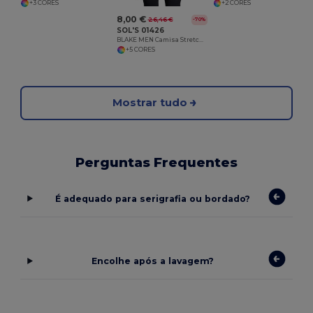
+3 CORES
+2 CORES
8,00 €
26,46 €
-70%
SOL'S 01426
BLAKE MEN Camisa Stretch De Manga Comprida Para Homem
+5 CORES
Mostrar tudo
Perguntas Frequentes
É adequado para serigrafia ou bordado?
Encolhe após a lavagem?