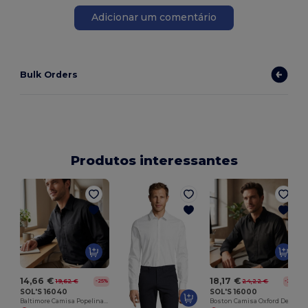
Adicionar um comentário
Bulk Orders
Produtos interessantes
14,66 €
18,17 €
19,62 €
24,22 €
-25%
-25%
SOL'S 16040
SOL'S 16000
Baltimore Camisa Popelina De Manga Comprida Para Homem
Boston Camisa Oxford De Manga Comprida Para Homem