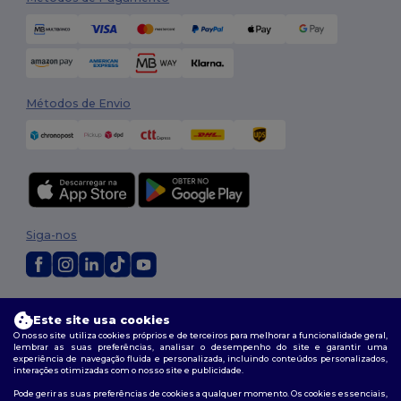
Métodos de Envio
Siga-nos
2026. Todos os direitos reservados
Este site usa cookies
Termos e Condições
|
Política de personalização
|
Política de Privacidade
|
Política de cookies
|
Mapa do Site
O nosso site utiliza cookies próprios e de terceiros para melhorar a funcionalidade geral,
lembrar as suas preferências, analisar o desempenho do site e garantir uma
experiência de navegação fluida e personalizada, incluindo conteúdos personalizados,
interações otimizadas com o nosso site e publicidade.
Pode gerir as suas preferências de cookies a qualquer momento. Os cookies essenciais,