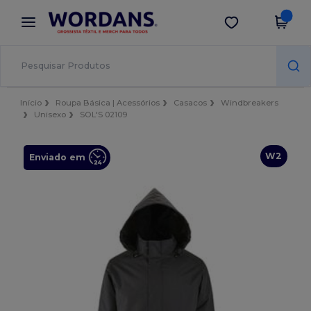
×
App Wordans
Obter app
Melhores preços na app!
Início
Roupa Básica | Acessórios
Casacos
Windbreakers
Unisexo
SOL'S 02109
W2
Enviado em