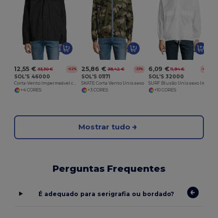
12,55 €
25,86 €
6,09 €
33,30 €
38,42 €
11,94 €
-62%
-33%
-49%
SOL'S 46000
SOL'S 01171
SOL'S 32000
Corta-Vento Impermeável com Forro de Jersey MISTRAL
SKATE Corta Vento Unissexo
SURF Blusão Unissexo Impermeável
+4 CORES
+3 CORES
+10 CORES
Mostrar tudo
Perguntas Frequentes
É adequado para serigrafia ou bordado?