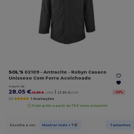
SOL'S
02109
- Antracite
- Robyn Casaco
Unissexo Com Forro Acolchoado
A partir de
28.05 €
|
-
39
%
45.89 €
c/IVA
22.80 €
s/IVA
5.0
1 Avaliações
Frete grátis a partir de 79 € neste armazém!
Escolha a cor:
Mostrar tudo
+ 7
Tamanhos