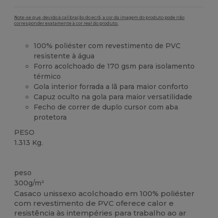
Note-se que, devido à calibração do ecrã, a cor da imagem do produto pode não
corresponder exatamente à cor real do produto.
100% poliéster com revestimento de PVC
resistente à água
Forro acolchoado de 170 gsm para isolamento
térmico
Gola interior forrada a lã para maior conforto
Capuz oculto na gola para maior versatilidade
Fecho de correr de duplo cursor com aba
protetora
PESO
1.313 Kg.
Alto stock
peso
300g/m²
Casaco unissexo acolchoado em 100% poliéster
com revestimento de PVC oferece calor e
resistência às intempéries para trabalho ao ar