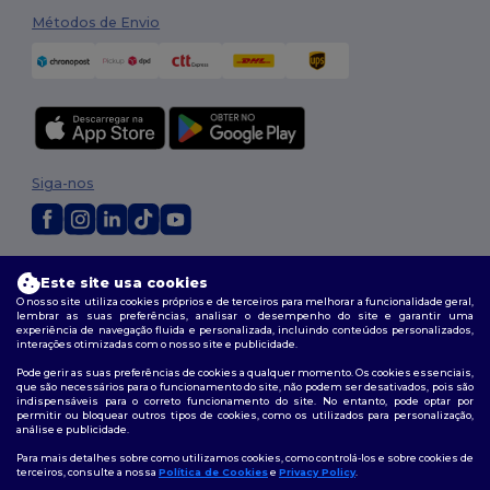
Métodos de Envio
Siga-nos
2026. Todos os direitos reservados
Este site usa cookies
Termos e Condições
|
Política de personalização
|
Política de Privacidade
O nosso site utiliza cookies próprios e de terceiros para melhorar a funcionalidade geral,
|
Política de cookies
|
Mapa do Site
lembrar as suas preferências, analisar o desempenho do site e garantir uma
experiência de navegação fluida e personalizada, incluindo conteúdos personalizados,
interações otimizadas com o nosso site e publicidade.
Pode gerir as suas preferências de cookies a qualquer momento. Os cookies essenciais,
que são necessários para o funcionamento do site, não podem ser desativados, pois são
indispensáveis para o correto funcionamento do site. No entanto, pode optar por
permitir ou bloquear outros tipos de cookies, como os utilizados para personalização,
análise e publicidade.
Para mais detalhes sobre como utilizamos cookies, como controlá-los e sobre cookies de
terceiros, consulte a nossa
Política de Cookies
e
Privacy Policy
.