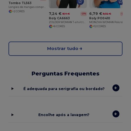
Tombo TL563
Longies de mangas compridas 1/4 zip top
+2 CORES
7,24 €
6,79 €
9,14 €
9,32 €
-21%
-27%
Roly CA6663
Roly PO0410
ZOLDER WOMAN T-shirt técnica feminina
MONZHA WOMAN Polo técnico feminino de manga curta
+6 CORES
+12 CORES
Mostrar tudo
Perguntas Frequentes
É adequada para serigrafia ou bordado?
Encolhe após a lavagem?