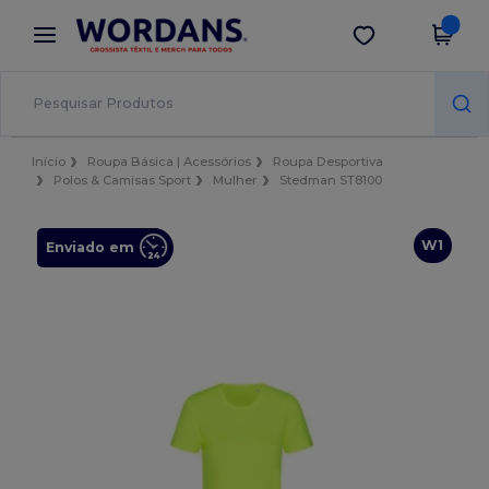
×
App Wordans
Obter app
Melhores preços na app!
Início
Roupa Básica | Acessórios
Roupa Desportiva
Polos & Camisas Sport
Mulher
Stedman ST8100
W1
Enviado em