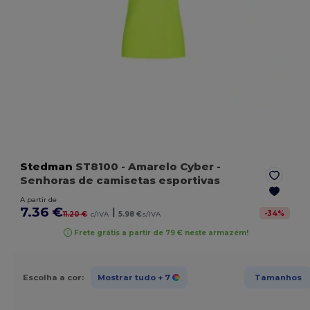
Stedman
ST8100
- Amarelo Cyber
-
Senhoras de camisetas esportivas
A partir de
7.36 €
|
-
34
%
11.20 €
c/IVA
5.98 €
s/IVA
Frete grátis a partir de 79 € neste armazém!
Escolha a cor:
Mostrar tudo
+ 7
Tamanhos