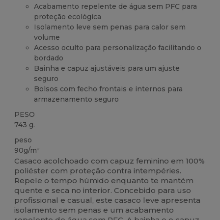
Acabamento repelente de água sem PFC para
proteção ecológica
Isolamento leve sem penas para calor sem
volume
Acesso oculto para personalização facilitando o
bordado
Bainha e capuz ajustáveis para um ajuste
seguro
Bolsos com fecho frontais e internos para
armazenamento seguro
PESO
743 g.
peso
90g/m²
Casaco acolchoado com capuz feminino em 100%
poliéster com proteção contra intempéries.
Repele o tempo húmido enquanto te mantém
quente e seca no interior. Concebido para uso
profissional e casual, este casaco leve apresenta
isolamento sem penas e um acabamento
repelente de água sem PFC. A bainha e o capuz