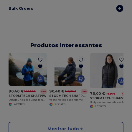
Bulk Orders
Produtos interessantes
90,40 €
90,40 €
146,80 €
146,80 €
-38%
-38%
73,00 €
118,50 €
-38%
STORMTECH SHAFP1W
STORMTECH SHAFP2W
STORMTECH SHAFV1W
Doudoune à capuche femme
Veste matelassée femme
Bodywarmer matelassé femme
+4 CORES
+2 CORES
+2 CORES
Mostrar tudo