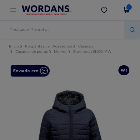
×
App Wordans
Obter app
Melhores preços na app!
Início
Roupa Básica | Acessórios
Casacos
Casacos de penas
Mulher
Stormtech SHQXH1W
W1
Enviado em