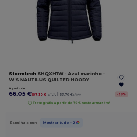
Stormtech
SHQXH1W
- Azul marinho
-
W'S NAUTILUS QUILTED HOODY
A partir de
66.05 €
|
-
38
%
107.30 €
c/IVA
53.70 €
s/IVA
Frete grátis a partir de 79 € neste armazém!
Escolha a cor:
Mostrar tudo
+ 2