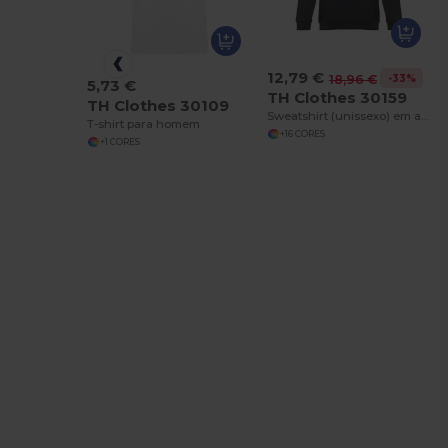
12,79 €
-33%
18,96 €
5,73 €
TH Clothes 30159
TH Clothes 30109
Sweatshirt (unissexo) em algodão e poliéster
T-shirt para homem
+16 CORES
+1 CORES