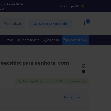
 partir de 80 €
Portugal
/
Pt
pp!
Pesquisar
Rastrear pedido
s
Otros
Brindes promo
Vendas
Personaliza-o!
eatshirt para senhora, com
Frete grátis a partir de 99 € neste armazém!
Tamanhos