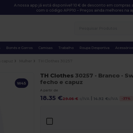
A nossa app já está disponível! 10 € de desconto em compras a
com o código APP10 – Preços ainda melhores na a
s
Bonés e Gorros
Camisas
Trabalho
Roupa Desportiva
Acessório
 capuz
Mulher
TH Clothes 30257
TH Clothes
30257
- Branco
- Sw
fecho e capuz
W45
A partir de
18.35 €
|
-
37
%
29.06 €
c/IVA
14.92 €
s/IVA