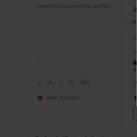
Sweatshirt para senhora, com fecho e capuz
K
Z
S
M
L
XL
2XL
W45
Portugal