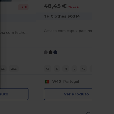
48,45 €
-37%
76,73 €
-31%
TH Clothes 30314
Casaco com capuz para mulher
Sweatshirt de senhora com fecho e capuz em contraste
XL
2XL
XS
S
M
L
XL
2XL
W45
Portugal
duto
Ver Produto