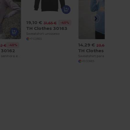
19,10 €
-40%
31,65 €
TH Clothes 30163
Sweatshirt unissexo
+7 CORES
14,29 €
-40%
-40%
42 €
23,68 €
 30162
TH Clothes 30174
Sweatshirt para senhora em algodão e poliéster
Sweatshirt para criança (unissexo)
+11 CORES