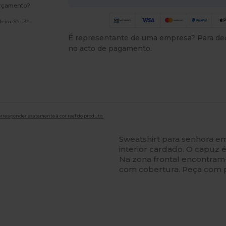
orçamento?
eira: 9h-13h
É representante de uma empresa? Para ded
no acto de pagamento.
orresponder exatamente à cor real do produto.
Sweatshirt para senhora e
interior cardado. O capuz 
Na zona frontal encontram-
com cobertura. Peça com 