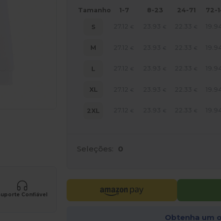
Tamanho
1-7
8-23
24-71
72-
27.12
23.93
22.33
19.9
S
€
€
€
27.12
23.93
22.33
19.9
M
€
€
€
27.12
23.93
22.33
19.9
L
€
€
€
27.12
23.93
22.33
19.9
XL
€
€
€
27.12
23.93
22.33
19.9
2XL
€
€
€
ne AQUI!
Seleções:
0
uporte Confiável
Obtenha um o