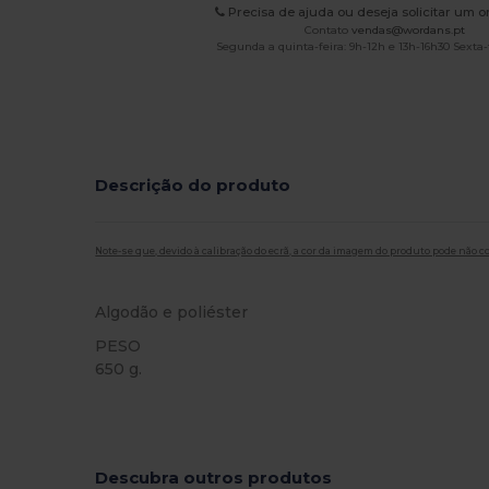
Precisa de ajuda ou deseja solicitar um 
Contato
vendas@wordans.pt
Segunda a quinta-feira: 9h-12h e 13h-16h30 Sexta-f
Descrição do produto
Note-se que, devido à calibração do ecrã, a cor da imagem do produto pode não c
Algodão e poliéster
PESO
650 g.
Customizável
Descubra outros produtos
Personalize-