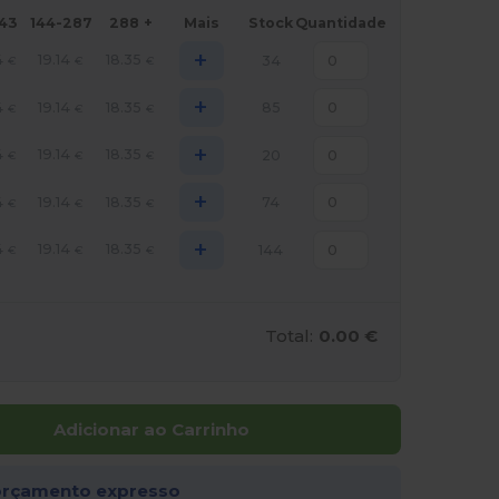
143
144-287
288 +
Mais
Stock
Quantidade
+
4
19.14
18.35
34
€
€
€
+
4
19.14
18.35
85
€
€
€
+
4
19.14
18.35
20
€
€
€
+
4
19.14
18.35
74
€
€
€
+
4
19.14
18.35
144
€
€
€
Total:
0.00 €
Adicionar ao Carrinho
rçamento expresso