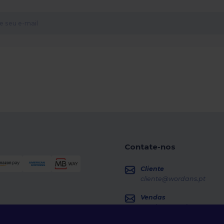
Contate-nos
Cliente
cliente@wordans.pt
Vendas
vendas@wordans.pt