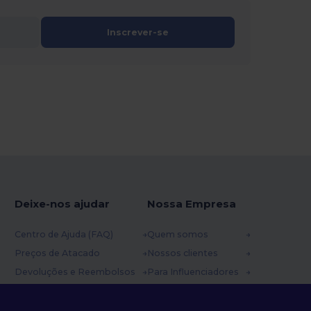
Inscrever-se
Deixe-nos ajudar
Nossa Empresa
Centro de Ajuda (FAQ)
Quem somos
Preços de Atacado
Nossos clientes
Devoluções e Reembolsos
Para Influenciadores
Glossário
Contate-nos
Métodos de Envio
Blog