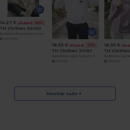
14,27 €
-40%
23,68 €
TH Clothes 30160
Sweatshirt (unissexo) com capuz em algodão e poliéster
+23 CORES
18,35 €
18,35 €
-33%
27,24 €
30,
TH Clothes 30161
TH Clothes
Sweatshirt para homem em algodão e poliéster
+9 CORES
+9 CORES
Mostrar tudo