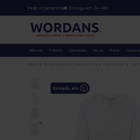
Pedir orçamento
|
Entrega em 24-48h
Marcas
T-Shirts
Camisolas
Sacos
Polos
Casaco
Início
Roupa Básica | Acessórios
Camisolas
Com
Enviado em