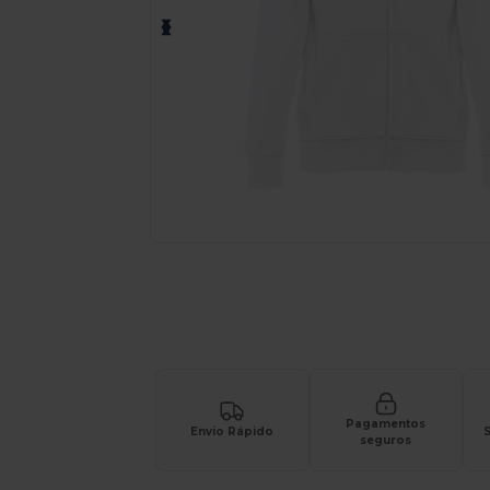
Personalize o seu produto onli
Pagamentos
Envio Rápido
S
seguros