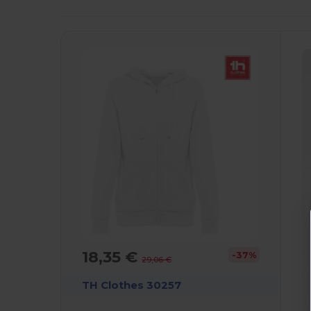
O!
18,35 €
-37%
29,06 €
TH Clothes 30257