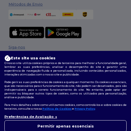
Métodos de Envio
Siga-nos
Este site usa cookies
O nosso site utiliza cookies próprios e de terceiros para melhorar a funcionalidade geral,
lembrar as suas preferências, analisar o desempenho do site e garantir uma
2026. Todos os direitos reservados
experiência de navegação fluida e personalizada, incluindo conteúdos personalizados,
interações otimizadas com o nosso site e publicidade.
Termos e Condições
|
Política de personalização
|
Política de Privacidade
|
Política de cookies
|
Mapa do Site
Pode gerir as suas preferências de cookies a qualquer momento. Os cookies essenciais,
que são necessários para o funcionamento do site, não podem ser desativados, pois são
indispensáveis para o correto funcionamento do site. No entanto, pode optar por
permitir ou bloquear outros tipos de cookies, como os utilizados para personalização,
análise e publicidade.
Para mais detalhes sobre como utilizamos cookies, como controlá-los e sobre cookies de
terceiros, consulte a nossa
Política de Cookies
e
Privacy Policy
.
Preferências de Avaliação
👋
Olá
Se tiver alguma dúvida ou
Permitir apenas essenciais
questão, pode contactar-nos a