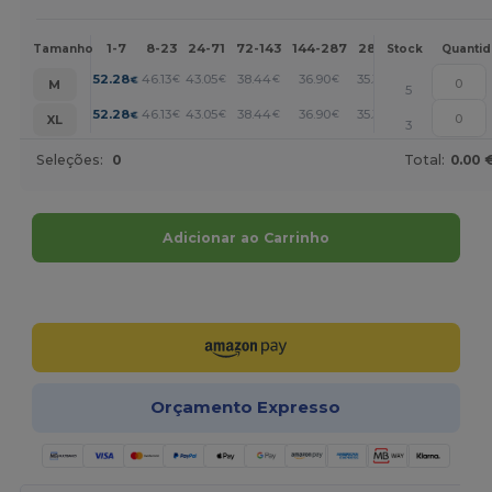
1-7
8-23
24-71
72-143
144-287
288 +
Mais
Tamanho
Stock
Quanti
+
52.28
46.13
43.05
38.44
36.90
35.36
€
€
€
€
€
€
M
5
+
52.28
46.13
43.05
38.44
36.90
35.36
€
€
€
€
€
€
XL
3
Seleções:
0
Total:
0.00 
Adicionar ao Carrinho
Personalize-o!
Orçamento Expresso