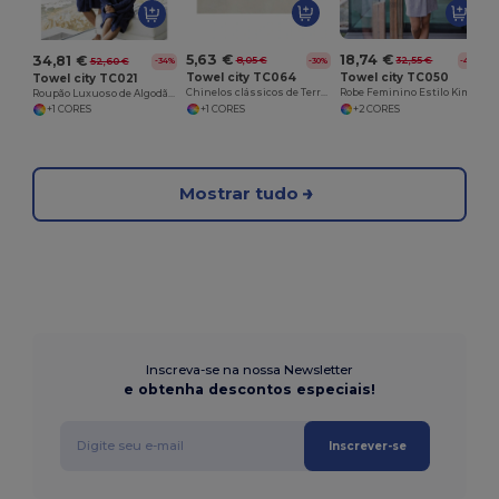
5,63 €
18,74 €
34,81 €
8,05 €
32,55 €
52,60 €
-30%
-42%
-34%
Towel city TC064
Towel city TC050
Towel city TC021
Chinelos clássicos de Terry (dedo do pé aberto)
Robe Feminino Estilo Kimono Confortável e Leve
Roupão Luxuoso de Algodão Terry
+1 CORES
+2 CORES
+1 CORES
Mostrar tudo
Inscreva-se na nossa Newsletter
e obtenha descontos especiais!
Inscrever-se