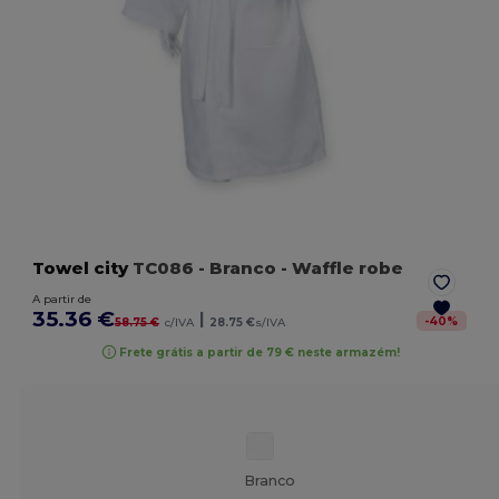
Towel city
TC086
- Branco
- Waffle robe
A partir de
35.36 €
|
-
40
%
58.75 €
c/IVA
28.75 €
s/IVA
Frete grátis a partir de 79 € neste armazém!
Branco