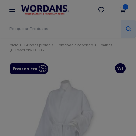
×
App Wordans
Obter app
Melhores preços na app!
Início
Brindes promo
Comendo e bebendo
Toalhas
Towel city TC086
W1
Enviado em