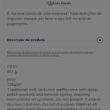
Envio Rápido
É representante de uma empresa? Para deduções de
imposto, indique por favor o seu NIF no acto de
pagamento.
Descrição do produto
Note-se que, devido à calibração do ecrã, a cor da imagem do produto pode não
corresponder exatamente à cor real do produto.
PESO
653 g.
peso
225g/m²
Traditional, soft, textured waffle robe with deep
patch pockets and kimono styling. Washing
Instructions 40 synthetic. Do not bleach. Tumble
dry low. 1 dot iron. Do not dry clean. Wash at 40
degrees. Wash like colours together. Do not use