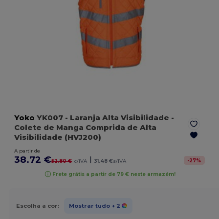
Yoko
YK007
- Laranja Alta Visibilidade
-
Colete de Manga Comprida de Alta
Visibilidade (HVJ200)
A partir de
38.72 €
|
-
27
%
52.80 €
c/IVA
31.48 €
s/IVA
Frete grátis a partir de 79 € neste armazém!
Escolha a cor:
Mostrar tudo
+ 2