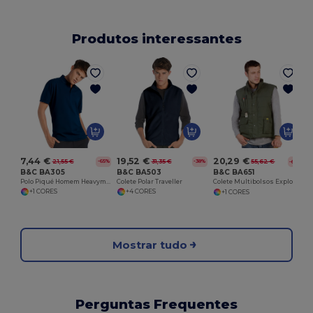
Produtos interessantes
7,44 €
19,52 €
20,29 €
21,55 €
31,35 €
55,62 €
-65%
-38%
-64%
B&C BA305
B&C BA503
B&C BA651
Polo Piqué Homem Heavymill
Colete Polar Traveller
Colete Multibolsos Explorer Bodywarmer
+1 CORES
+4 CORES
+1 CORES
Mostrar tudo
Perguntas Frequentes