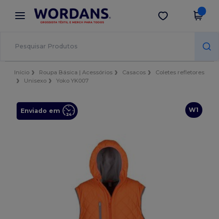
×
App Wordans
Obter app
Melhores preços na app!
Início
Roupa Básica | Acessórios
Casacos
Coletes refletores
Unisexo
Yoko YK007
W1
Enviado em