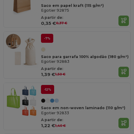
Saco em papel kraft (115 g/m²)
Egotier 92875
A partir de:
0,35 €
0,37 €
-7%
Saco para garrafa 100% algodão (180 g/m²)
Egotier 92883
A partir de:
1,39 €
1,50 €
-12%
Saco em non-woven laminado (110 g/m²)
Egotier 92833
A partir de:
1,22 €
1,40 €