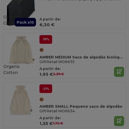
Organic
A partir de:
Pack x10
Cotton
6,30 €
-19%
AMBER MEDIUM Saco de algodão biológico
GiftRetail MO6635
Organic
A partir de:
Cotton
1,93 €
2,39 €
-21%
AMBER SMALL Pequeno saco de algodão
GiftRetail MO6634
A partir de:
1,35 €
1,72 €