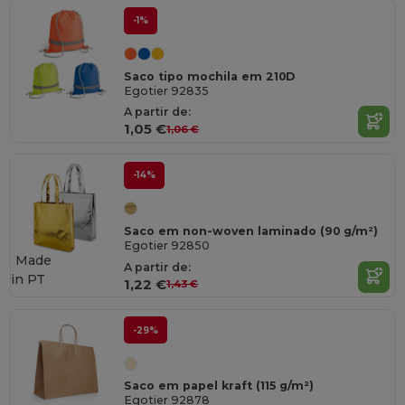
-1%
Saco tipo mochila em 210D
Egotier 92835
A partir de:
1,05 €
1,06 €
-14%
Saco em non-woven laminado (90 g/m²)
Egotier 92850
Made
A partir de:
in
PT
1,22 €
1,43 €
-29%
Saco em papel kraft (115 g/m²)
Egotier 92878