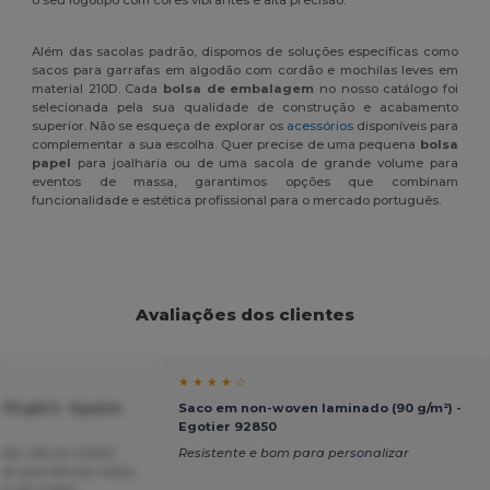
o seu logótipo com cores vibrantes e alta precisão.
Além das sacolas padrão, dispomos de soluções específicas como
sacos para garrafas em algodão com cordão e mochilas leves em
material 210D. Cada
bolsa de embalagem
no nosso catálogo foi
selecionada pela sua qualidade de construção e acabamento
superior. Não se esqueça de explorar os
acessórios
disponíveis para
complementar a sua escolha. Quer precise de uma pequena
bolsa
papel
para joalharia ou de uma sacola de grande volume para
eventos de massa, garantimos opções que combinam
funcionalidade e estética profissional para o mercado português.
Avaliações dos clientes
★ ★ ★ ★ ☆
115 g/m²) - Egotier
Saco em non-woven laminado (90 g/m²) -
Egotier 92850
ade, não se notam
Resistente e bom para personalizar
as que são por vezes