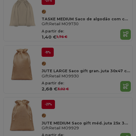
-21%
TASKE MEDIUM Saco de algodão com cordão
GiftRetail MO9730
A partir de:
1,40 €
1,76 €
-11%
JUTE LARGE Saco gift gran. juta 30x47 cm
GiftRetail MO9930
A partir de:
2,68 €
3,02 €
-21%
JUTE MEDIUM Saco gift méd. juta 25x 32cm
GiftRetail MO9929
A partir de: