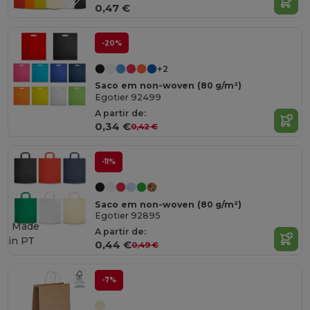
0,47 €
-20%
+2
Saco em non-woven (80 g/m²)
Egotier 92499
A partir de:
0,34 €
0,42 €
-11%
Saco em non-woven (80 g/m²)
Egotier 92895
Made
A partir de:
in
PT
0,44 €
0,49 €
-7%