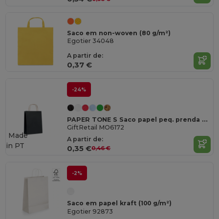
Saco em non-woven (80 g/m²)
Egotier 34048
A partir de:
0,37 €
-24%
PAPER TONE S Saco papel peq. prenda 90g/m²
GiftRetail MO6172
Made
A partir de:
in
PT
0,35 €
0,46 €
-2%
Saco em papel kraft (100 g/m²)
Egotier 92873