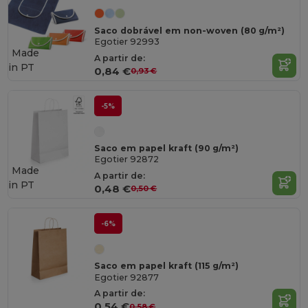
Saco dobrável em non-woven (80 g/m²)
Egotier 92993
Made
A partir de:
in
PT
0,84 €
0,93 €
-5%
Saco em papel kraft (90 g/m²)
Egotier 92872
Made
A partir de:
in
PT
0,48 €
0,50 €
-6%
Saco em papel kraft (115 g/m²)
Egotier 92877
A partir de:
0,54 €
0,58 €