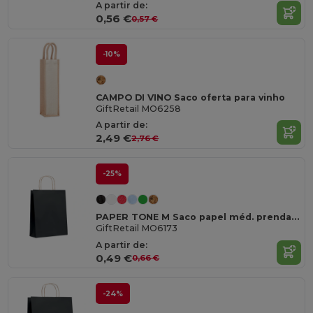
A partir de:
0,56 €
0,57 €
-10%
CAMPO DI VINO Saco oferta para vinho
GiftRetail MO6258
A partir de:
2,49 €
2,76 €
-25%
PAPER TONE M Saco papel méd. prenda 90g/m²
GiftRetail MO6173
A partir de:
0,49 €
0,66 €
-24%