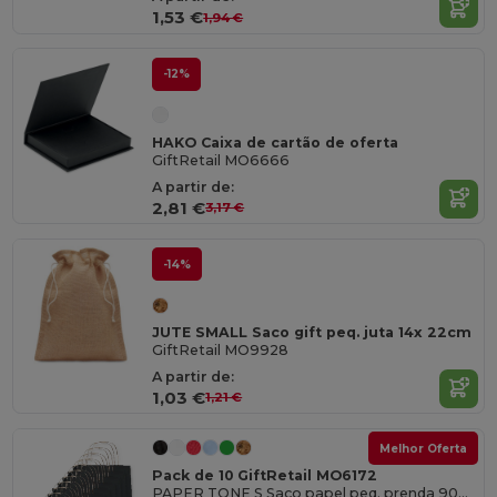
1,53 €
1,94 €
-12%
HAKO Caixa de cartão de oferta
GiftRetail MO6666
A partir de:
2,81 €
3,17 €
-14%
JUTE SMALL Saco gift peq. juta 14x 22cm
GiftRetail MO9928
A partir de:
1,03 €
1,21 €
Melhor Oferta
Pack de 10 GiftRetail MO6172
PAPER TONE S Saco papel peq. prenda 90g/m²