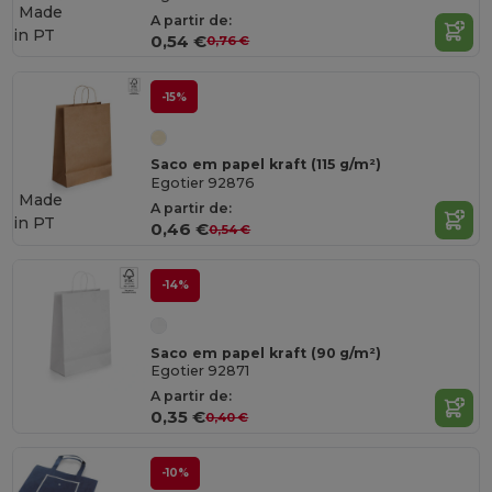
Made
A partir de:
in
PT
0,54 €
0,76 €
-15%
Saco em papel kraft (115 g/m²)
Egotier 92876
Made
A partir de:
in
PT
0,46 €
0,54 €
-14%
Saco em papel kraft (90 g/m²)
Egotier 92871
A partir de:
0,35 €
0,40 €
-10%