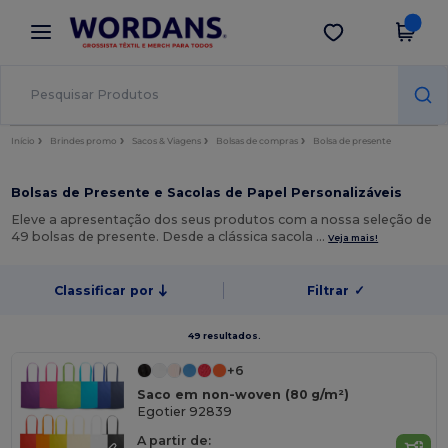
×
App Wordans
Obter app
Melhores preços na app!
Início
Brindes promo
Sacos & Viagens
Bolsas de compras
Bolsa de presente
Bolsas de Presente e Sacolas de Papel Personalizáveis
Eleve a apresentação dos seus produtos com a nossa seleção de
49 bolsas de presente. Desde a clássica sacola …
Veja mais!
Classificar por
Filtrar
✓
49 resultados.
+6
Saco em non-woven (80 g/m²)
Egotier 92839
A partir de: