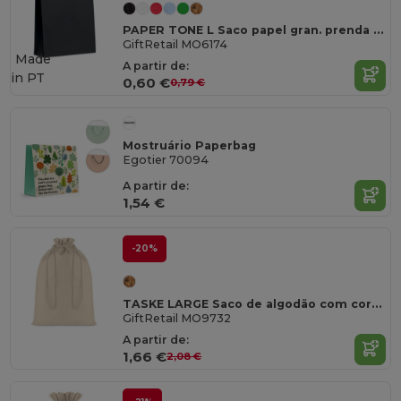
PAPER TONE L Saco papel gran. prenda 90g/m²
GiftRetail MO6174
Made
A partir de:
in
PT
0,60 €
0,79 €
Mostruário Paperbag
Egotier 70094
A partir de:
1,54 €
-20%
TASKE LARGE Saco de algodão com cordão
GiftRetail MO9732
A partir de:
1,66 €
2,08 €