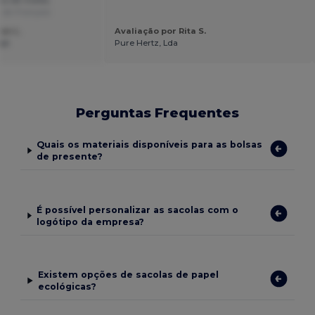
ipo de malas.
 de Français
an L.
Avaliação por Rita S.
pt
Pure Hertz, Lda
Perguntas Frequentes
Quais os materiais disponíveis para as bolsas
de presente?
É possível personalizar as sacolas com o
logótipo da empresa?
Existem opções de sacolas de papel
ecológicas?