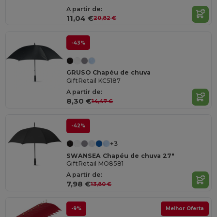
A partir de:
11,04 €
20,82 €
-43%
GRUSO Chapéu de chuva
GiftRetail KC5187
A partir de:
8,30 €
14,47 €
-42%
+3
SWANSEA Chapéu de chuva 27"
GiftRetail MO8581
A partir de:
7,98 €
13,80 €
-9%
Melhor Oferta