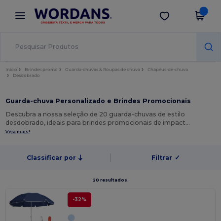
×
App Wordans
Obter app
Melhores preços na app!
Início
Brindes promo
Guarda-chuvas & Roupas de chuva
Chapéus-de-chuva
Desdobrado
Guarda-chuva Personalizado e Brindes Promocionais
Descubra a nossa seleção de 20 guarda-chuvas de estilo
desdobrado, ideais para brindes promocionais de impact…
Veja mais!
Classificar por
Filtrar
✓
20 resultados.
-32%