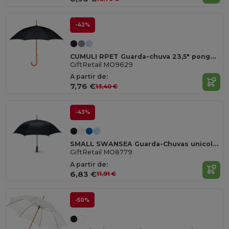
-42%
CUMULI RPET Guarda-chuva 23,5" pongee RPET
GiftRetail MO9629
A partir de:
7,76 €
13,40 €
-43%
SMALL SWANSEA Guarda-Chuvas unicolor 23"
GiftRetail MO8779
A partir de:
6,83 €
11,91 €
-50%