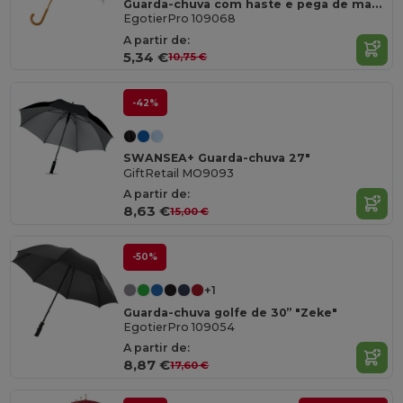
Guarda-chuva com haste e pega de madeira de 23’’ "Jova"
EgotierPro 109068
A partir de:
5,34 €
10,75 €
-42%
SWANSEA+ Guarda-chuva 27"
GiftRetail MO9093
A partir de:
8,63 €
15,00 €
-50%
+1
Guarda-chuva golfe de 30’’ "Zeke"
EgotierPro 109054
A partir de:
8,87 €
17,60 €