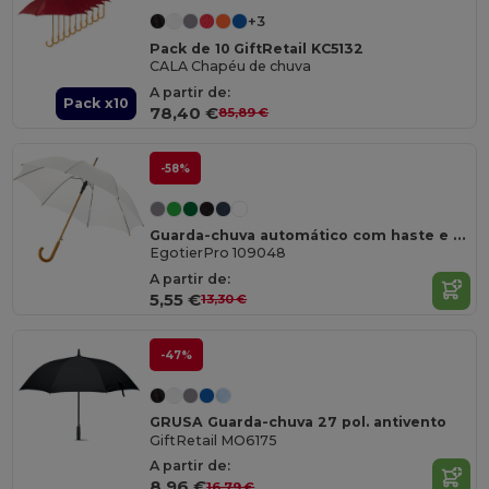
+3
Pack de 10 GiftRetail KC5132
CALA Chapéu de chuva
A partir de:
Pack x10
78,40 €
85,89 €
-58%
Guarda-chuva automático com haste e pega em madeira de 23” "Kyle"
EgotierPro 109048
A partir de:
5,55 €
13,30 €
-47%
GRUSA Guarda-chuva 27 pol. antivento
GiftRetail MO6175
A partir de:
8,96 €
16,79 €