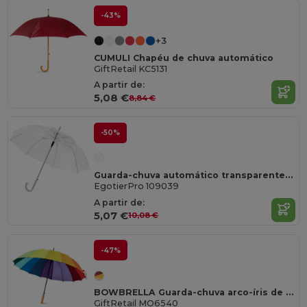
-43%
+3
CUMULI Chapéu de chuva automático
GiftRetail KC5131
A partir de:
5,08 €
8,84 €
-50%
Guarda-chuva automático transparente de 23" "Kate"
EgotierPro 109039
A partir de:
5,07 €
10,08 €
-47%
BOWBRELLA Guarda-chuva arco-íris de 27"
GiftRetail MO6540