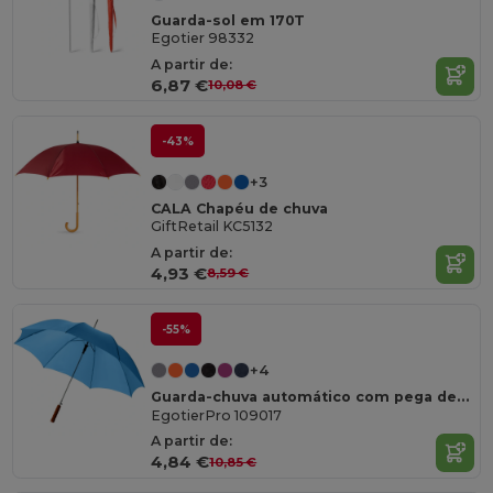
Guarda-sol em 170T
Egotier 98332
A partir de:
6,87 €
10,08 €
-43%
+3
CALA Chapéu de chuva
GiftRetail KC5132
A partir de:
4,93 €
8,59 €
-55%
+4
Guarda-chuva automático com pega de madeira de 23” "Lisa"
EgotierPro 109017
A partir de:
4,84 €
10,85 €