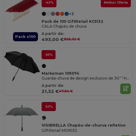
-43%
Melhor Oferta
+3
Pack de 100 GiftRetail KC5132
CALA Chapéu de chuva
A partir de:
Pack x100
493,00 €
858,92 €
-55%
Marksman 109074
Guarda-chuva de design exclusivo de 30’’ "Halo"
A partir de:
21,32 €
47,84 €
-53%
VISIBRELLA Chapéu-de-churva refletivo
GiftRetail MO6132